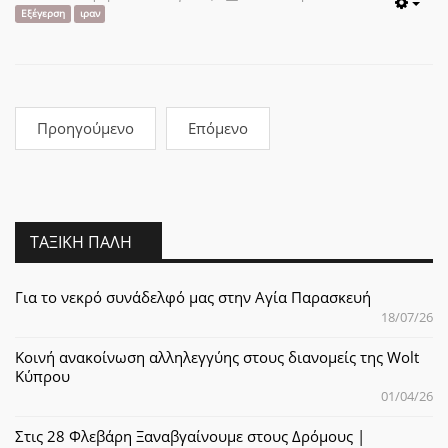
Emp
Εξέγερση
ιραν
Προηγούμενο
Επόμενο
ΤΑΞΙΚΉ ΠΆΛΗ
Για το νεκρό συνάδελφό μας στην Αγία Παρασκευή
18/07/26
Κοινή ανακοίνωση αλληλεγγύης στους διανομείς της Wolt
Κύπρου
01/04/26
Στις 28 Φλεβάρη Ξαναβγαίνουμε στους Δρόμους |