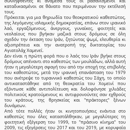
συλληφθέντες κι ανάμεσά τους οι βασανισμένοι και
καταδικασμένοι σε θάνατο που περιμένουν την εκτέλεσή
τους.
Πρόκειται για μια θηριωδία του θεοκρατικού καθεστώτος,
της λεγόμενης ισλαμικής δημοκρατίας, επάνω στον ιρανικό
λαό, εργαζόμενους, άνεργους, γυναίκες, φοιτητές και
νεολαίους που βγήκαν μαζικά στους δρόμους σε όλη
σχεδόν την έκταση του Ιράν, ζητώντας ψωμί, ελευθερία κι
αξιοπρέπεια και την ανατροπή της δικτατορίας του
Αγιατολάχ Χαμενεΐ.
Δεν είναι η πρώτη φορά που ο λαός του Ιράν βγήκε στους
δρόμους απέναντι στο καθεστώς των μουλάδων, αλλά αυτή
ήταν η μεγαλύτερη σφαγή του από την εποχή της επιβολής
του καθεστώτος, μετά την ιρανική επανάσταση του 1979
που ανέτρεψε το τυραννικό καθεστώς του Σάχη, το οποίο
αντικαταστάθηκε από τη θεοκρατία του Χομεϊνί που
εξόντωσε κάθε αντιπολίτευση και δολοφόνησε χιλιάδες
πολιτικούς κρατούμενους κι αντιφρονούντες σαν εχθρούς
του κράτους, της θρησκείας και "πράκτορες" ξένων
δυνάμεων.
Από τότε πολλές ήταν οι κινητοποιήσεις ενάντια στο
καθεστώς που όλες καταστάλθηκαν, με μεγαλύτερες τη
φοιτητική εξέγερση του 1999, το "πράσινο κίνημα" του
2009, τις εξεγέρσεις του 2017 και του 2019, με κορυφαία