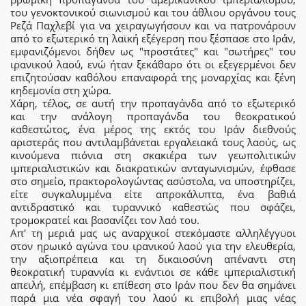
του γενοκτονικού σιωνισμού και του άθλιου οργάνου τους
Ρεζά Παχλεβί για να χειραγωγήσουν και να πατρονάρουν
από το εξωτερικό τη λαϊκή εξέγερση που ξέσπασε στο Ιράν,
εμφανιζόμενοι δήθεν ως "προστάτες" και "σωτήρες" του
ιρανικού λαού, ενώ ήταν ξεκάθαρο ότι οι εξεγερμένοι δεν
επιζητούσαν καθόλου επαναφορά της μοναρχίας και ξένη
κηδεμονία στη χώρα.
Χάρη, τέλος, σε αυτή την προπαγάνδα από το εξωτερικό
και την ανάλογη προπαγάνδα του θεοκρατικού
καθεστώτος, ένα μέρος της εκτός του Ιράν διεθνούς
αριστεράς που αντιλαμβάνεται εργαλειακά τους λαούς, ως
κινούμενα πιόνια στη σκακιέρα των γεωπολιτικών
ιμπεριαλιστικών και διακρατικών ανταγωνισμών, έφθασε
στο σημείο, πρακτορολογώντας ασύστολα, να υποστηρίζει,
είτε συγκαλυμμένα είτε απροκάλυπτα, ένα βαθιά
αντιδραστικό και τυραννικό καθεστώς που σφάζει,
τρομοκρατεί και βασανίζει τον λαό του.
Απ' τη μεριά μας ως αναρχικοί στεκόμαστε αλληλέγγυοι
στον ηρωικό αγώνα του ιρανικού λαού για την ελευθερία,
την αξιοπρέπεια και τη δικαιοσύνη απέναντι στη
θεοκρατική τυραννία κι ενάντιοι σε κάθε ιμπεριαλιστική
απειλή, επέμβαση κι επίθεση στο Ιράν που δεν θα σημάνει
παρά μια νέα σφαγή του λαού κι επιβολή μιας νέας