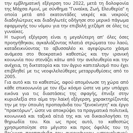
την εμβληματική εξέγερση του 2022, μετά τη δολοφονία
της Μάχσα Αμινί, με σύνθημα "Γυναίκα, Ζωή, Ελευθερία" η
οποία μετά από εκατοντάδες νεκρές και νεκρούς
διαδηλώτριες και διαδηλωτές οδήγησε στο μερικό πάγωμα
εφαρμογής του νόμου για την επιβολή χιτζάμπ σε όλες τις
γυναίκες.
Η τωρινή εξέγερση είναι η μεγαλύτερη απ' όλες όσες
προηγήθηκαν, αγκαλιάζοντας πλατιά στρώματα του λαού,
καταδεικνύοντας το αβυσσαλέο κι αγεφύρωτο χάσμα
ανάμεσα στο θεοκρατικό καθεστώς και την ιρανική
κοινωνία που στενάζει κάτω από την ανελευθερία και την
ανέχεια, τη δικτατορία και τον άγριο καπιταλισμό που έχει
επιβληθεί με τις νεοφιλελεύθερες μεταρρυθμίσεις από το
2005.
Για αυτό και το καθεστώς, αφού απομόνωσε τη χώρα από
κάθε επικοινωνία με τον έξω κόσμο ώστε να μην υπάρχει
εικόνα για τις διαστάσεις της σφαγής, έπνιξε στην
κυριολεξία στο αίμα την λαϊκή εξέγερση, χαρακτηρίζοντάς
την με την ύπουλη προπαγάνδα του "ξενοκίνητη" και έργο
"πρακτόρων", ώστε να αποκρύψει τα πραγματικά πολιτικά,
κοινωνικά και ταξικά αίτιά της και να δικαιολογήσει τη
θηριωδία του. Και ως προς αυτό, το καθεστώς
χρησιμοποίησε στο μέγιστο και προς όφελός του τη
βρώμικη προπαγάνδα του αμερικάνικου ιμπεριαλισμού,