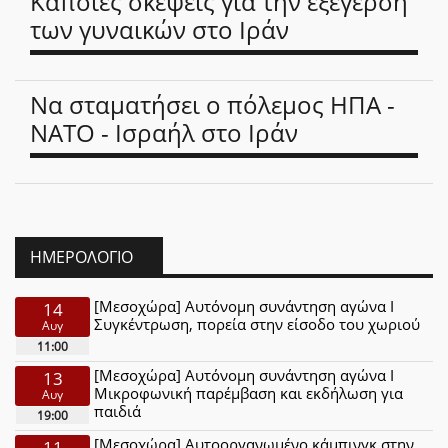
Κάποιες σκέψεις για την εξέγερση
των γυναικών στο Ιράν
Να σταματήσει ο πόλεμος ΗΠΑ -
ΝΑΤΟ - Ισραήλ στο Ιράν
ΗΜΕΡΟΛΌΓΙΟ
[Μεσοχώρα] Αυτόνομη συνάντηση αγώνα Ι
14
Συγκέντρωση, πορεία στην είσοδο του χωριού
Αυγ
11:00
[Μεσοχώρα] Αυτόνομη συνάντηση αγώνα Ι
13
Μικροφωνική παρέμβαση και εκδήλωση για
Αυγ
παιδιά
19:00
[Μεσοχώρα] Αυτοοργανωμένο κάμπινγκ στην
11