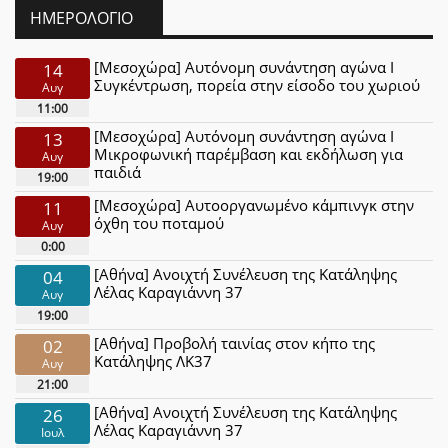
ΗΜΕΡΟΛΌΓΙΟ
[Μεσοχώρα] Αυτόνομη συνάντηση αγώνα Ι
14
Συγκέντρωση, πορεία στην είσοδο του χωριού
Αυγ
11:00
[Μεσοχώρα] Αυτόνομη συνάντηση αγώνα Ι
13
Μικροφωνική παρέμβαση και εκδήλωση για
Αυγ
παιδιά
19:00
[Μεσοχώρα] Αυτοοργανωμένο κάμπινγκ στην
11
όχθη του ποταμού
Αυγ
0:00
[Αθήνα] Ανοιχτή Συνέλευση της Κατάληψης
04
Λέλας Καραγιάννη 37
Αυγ
19:00
[Αθήνα] Προβολή ταινίας στον κήπο της
02
Κατάληψης ΛΚ37
Αυγ
21:00
[Αθήνα] Ανοιχτή Συνέλευση της Κατάληψης
26
Λέλας Καραγιάννη 37
Ιουλ