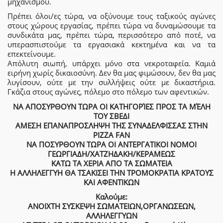
μηχανισμού.
Πρέπει όλοι/ες τώρα, να οξύνουμε τους ταξικούς αγώνες
στους χώρους εργασίας, πρέπει τώρα να δυναμώσουμε τα
συνδικάτα μας, πρέπει τώρα, περισσότερο από ποτέ, να
υπερασπιστούμε τα εργασιακά κεκτημένα και να τα
επεκτείνουμε.
Απόλυτη σιωπή, υπάρχει μόνο στα νεκροταφεία. Καμιά
ειρήνη χωρίς δικαιοσύνη. Δεν θα μας φιμώσουν, δεν θα μας
λυγίσουν, ούτε με την συλλήψεις ούτε με δικαστήρια.
Γκάζια στους αγώνες, πόλεμο στο πόλεμο των αφεντικών.
ΝΑ ΑΠΟΣΥΡΘΟΥΝ ΤΩΡΑ ΟΙ ΚΑΤΗΓΟΡΊΕΣ ΠΡΟΣ ΤΑ ΜΈΛΗ
ΤΟΥ ΣΒΕΔΙ
ΑΜΕΣΗ ΕΠΑΝΑΠΡΟΣΛΗΨΗ ΤΗΣ ΣΥΝΑΔΕΛΦΙΣΣΑΣ ΣΤΗΝ
PIZZA FAN
ΝΑ ΠΟΣΥΡΘΟΥΝ ΤΩΡΑ ΟΙ ΑΝΤΕΡΓΑΤΙΚΟΙ ΝΟΜΟΙ
ΓΕΩΡΓΙΑΔΗ/ΧΑΤΖΗΔΑΚΗ/ΚΕΡΑΜΕΩΣ
ΚΑΤΩ ΤΑ ΧΕΡΙΑ ΑΠΟ ΤΑ ΣΩΜΑΤΕΙΑ
Η ΑΛΛΗΛΕΓΓΥΗ ΘΑ ΤΣΑΚΙΣΕΙ ΤΗΝ ΤΡΟΜΟΚΡΑΤΙΑ ΚΡΑΤΟΥΣ
ΚΑΙ ΑΦΕΝΤΙΚΩΝ
Καλούμε:
ΑΝΟΙΧΤΗ ΣΥΣΚΕΨΗ ΣΩΜΑΤΕΙΩΝ,ΟΡΓΑΝΩΣΕΩΝ,
ΑΛΛΗΛΕΓΓΥΩΝ