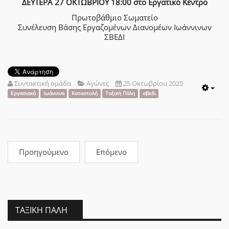
ΔΕΥΤΕΡΑ 27 ΟΚΤΩΒΡΙΟΥ 18:00 στο Εργατικό Κέντρο
Πρωτοβάθμιο Σωματείο
Συνέλευση Βάσης Εργαζομένων Διανομέων Ιωάννινων
ΣΒΕΔΙ
Συντακτική ομάδα
Αγώνες
25 Οκτωβρίου 2025
Emp
Εργασιακά
Ιωάννινα
Καταστολή
Ταξική Πάλη
σβεδι
Προηγούμενο
Επόμενο
ΤΑΞΙΚΉ ΠΆΛΗ