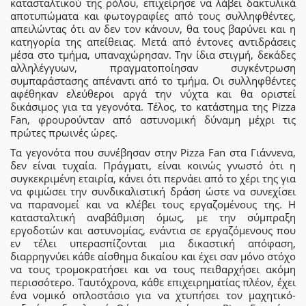
κατασταλτικού της ρόλου, επιχείρησε να λάβει δακτυλικά
αποτυπώματα και φωτογραφίες από τους συλληφθέντες,
απειλώντας ότι αν δεν τον κάνουν, θα τους βαρύνει και η
κατηγορία της απείθειας. Μετά από έντονες αντιδράσεις
μέσα στο τμήμα, υπαναχώρησαν. Την ίδια στιγμή, δεκάδες
αλληλέγγυων, πραγματοποίησαν συγκέντρωση
συμπαράστασης απέναντι από το τμήμα. Οι συλληφθέντες
αφέθηκαν ελεύθεροι αργά την νύχτα και θα οριστεί
δικάσιμος για τα γεγονότα. Τέλος, το κατάστημα της Pizza
Fan, φρουρούνταν από αστυνομική δύναμη μέχρι τις
πρώτες πρωινές ώρες.
Τα γεγονότα που συνέβησαν στην Pizza Fan στα Γιάννενα,
δεν είναι τυχαία. Πράγματι, είναι κοινώς γνωστό ότι η
συγκεκριμένη εταιρία, κάνει ότι περνάει από το χέρι της για
να φιμώσει την συνδικαλιστική δράση ώστε να συνεχίσει
να παρανομεί και να κλέβει τους εργαζομένους της. Η
κατασταλτική αναβάθμιση όμως, με την σύμπραξη
εργοδοτών και αστυνομίας, ενάντια σε εργαζόμενους που
εν τέλει υπερασπίζονται μια δικαστική απόφαση,
διαρρηγνύει κάθε αίσθημα δικαίου και έχει σαν μόνο στόχο
να τους τρομοκρατήσει και να τους πειθαρχήσει ακόμη
περισσότερο. Ταυτόχρονα, κάθε επιχειρηματίας πλέον, έχει
ένα νομικό οπλοστάσιο για να χτυπήσει τον μαχητικό-