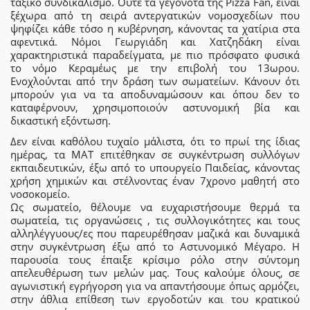
ταξικό συνδικαλισμό. Ούτε τα γεγονότα της Pizza Fan, είναι
ξέχωρα από τη σειρά αντεργατικών νομοσχεδίων που
ψηφίζει κάθε τόσο η κυβέρνηση, κάνοντας τα χατίρια στα
αφεντικά. Νόμοι Γεωργιάδη και Χατζηδάκη είναι
χαρακτηριστικά παραδείγματα, με πιο πρόσφατο φυσικά
το νόμο Κεραμέως με την επιβολή του 13ωρου.
Ενοχλούνται από την δράση των σωματείων. Κάνουν ότι
μπορούν για να τα αποδυναμώσουν και όπου δεν το
καταφέρνουν, χρησιμοποιούν αστυνομική βία και
δικαστική εξόντωση.
Δεν είναι καθόλου τυχαίο μάλιστα, ότι το πρωί της ίδιας
ημέρας, τα ΜΑΤ επιτέθηκαν σε συγκέντρωση συλλόγων
εκπαιδευτικών, έξω από το υπουργείο Παιδείας, κάνοντας
χρήση χημικών και στέλνοντας έναν 7χρονο μαθητή στο
νοσοκομείο.
Ως σωματείο, θέλουμε να ευχαριστήσουμε θερμά τα
σωματεία, τις οργανώσεις , τις συλλογικότητες και τους
αλληλέγγυους/ες που παρευρέθησαν μαζικά και δυναμικά
στην συγκέντρωση έξω από το Αστυνομικό Μέγαρο. Η
παρουσία τους έπαιξε κρίσιμο ρόλο στην σύντομη
απελευθέρωση των μελών μας. Τους καλούμε όλους, σε
αγωνιστική εγρήγορση για να απαντήσουμε όπως αρμόζει,
στην άθλια επίθεση των εργοδοτών και του κρατικού