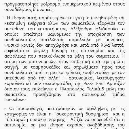
πραγματοποίησε μοίρασμα ενημερωτικού κειμένου στους
συναδέλφους διανομείς.
- Η κίνηση αυτή, παρότι πρόκειται για μια συνηθισμένη και
κεκτημένη ενέργεια όλων των σωματείων, εξόργισε τον
υπεύθυνο του καταστήματος, Αλέξανδρο Ηλιόπουλο, ο
οποίος απαίτησε μαινόμενος την αποχώρηση των
συνδικαλιστών, απειλώντας παράλληλα με μηνήσεις.
Φυσικά κανείς δεν αποχώρησε και μετά από λίγα λεπτά,
εμφανίστηκε μεγάλη δύναμη της αστυνομίας και της
ασφάλειας που περικύκλωσε τα μέλη του σωματείου. Η
στάση των αστυνομικών, ήταν επιθετική από την πρώτη
στιγμή, με τσαμπουκάδες και σπρωξίματα προς τους
συνδικαλιστές από τη μια και φιλικές κουβεντούλες με τον
υπεύθυνο από την άλλη. Η αστυνομικοί λειτουργήσαν
κυριολεκτικά σαν σεκιουριτάδες της Pizza Fan! Αρπάζαν
όποιον τους επιδείκνυε ο Ηλιόπουλος. Τελικά 5 μέλη του
σωματείου προσήχθησαν στο αστυνομικό τμήμα
Ιωαννίνων.
- Οι προσαγωγές μετατράπηκαν σε συλλήψεις με τις
κατηγορίες να είναι η ¨συκοφαντική δυσφήμιση¨ και η
¨διατάραξη οικιακής ειρήνης¨. Αξίζει να σημειωθεί ότι η
αστυνομία, σε μια κίνηση ακραίας αναβάθμισης του