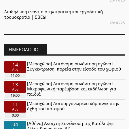
23/11/25
Διαδήλωση ενάντια στην κρατική και εργοδοτική
τρομοκρατία | ΣΒΕΔΙ
28/10/25
ΗΜΕΡΟΛΌΓΙΟ
[Μεσοχώρα] Αυτόνομη συνάντηση αγώνα Ι
14
Συγκέντρωση, πορεία στην είσοδο του χωριού
Αυγ
11:00
[Μεσοχώρα] Αυτόνομη συνάντηση αγώνα Ι
13
Μικροφωνική παρέμβαση και εκδήλωση για
Αυγ
παιδιά
19:00
[Μεσοχώρα] Αυτοοργανωμένο κάμπινγκ στην
11
όχθη του ποταμού
Αυγ
0:00
[Αθήνα] Ανοιχτή Συνέλευση της Κατάληψης
04
Λέλας Καραγιάννη 37