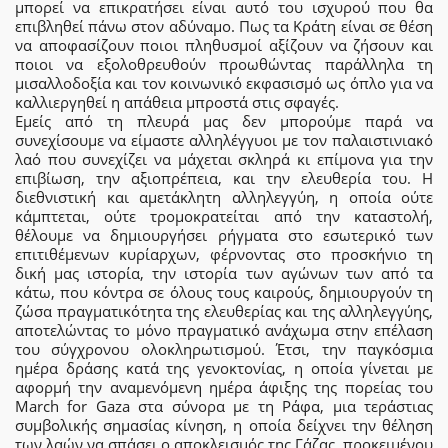
μπορεί να επικρατήσει είναι αυτό του ισχυρού που θα
επιβληθεί πάνω στον αδύναμο. Πως τα Κράτη είναι σε θέση
να αποφασίζουν ποιοι πληθυσμοί αξίζουν να ζήσουν και
ποιοι να εξολοθρευθούν προωθώντας παράλληλα τη
μισαλλοδοξία και τον κοινωνικό εκφασισμό ως όπλο για να
καλλιεργηθεί η απάθεια μπροστά στις σφαγές.
Εμείς από τη πλευρά μας δεν μπορούμε παρά να
συνεχίσουμε να είμαστε αλληλέγγυοι με τον παλαιστινιακό
λαό που συνεχίζει να μάχεται σκληρά κι επίμονα για την
επιβίωση, την αξιοπρέπεια, και την ελευθερία του. Η
διεθνιστική και αμετάκλητη αλληλεγγύη, η οποία ούτε
κάμπτεται, ούτε τρομοκρατείται από την καταστολή,
θέλουμε να δημιουργήσει ρήγματα στο εσωτερικό των
επιτιθέμενων κυρίαρχων, φέρνοντας στο προσκήνιο τη
δική μας ιστορία, την ιστορία των αγώνων των από τα
κάτω, που κόντρα σε όλους τους καιρούς, δημιουργούν τη
ζώσα πραγματικότητα της ελευθερίας και της αλληλεγγύης,
αποτελώντας το μόνο πραγματικό ανάχωμα στην επέλαση
του σύγχρονου ολοκληρωτισμού. Έτσι, την παγκόσμια
ημέρα δράσης κατά της γενοκτονίας, η οποία γίνεται με
αφορμή την αναμενόμενη ημέρα άφιξης της πορείας του
March for Gaza στα σύνορα με τη Ράφα, μια τεράστιας
συμβολικής σημασίας κίνηση, η οποία δείχνει την θέληση
των λαών να σπάσει ο αποκλεισμός της Γάζας, προκειμένου