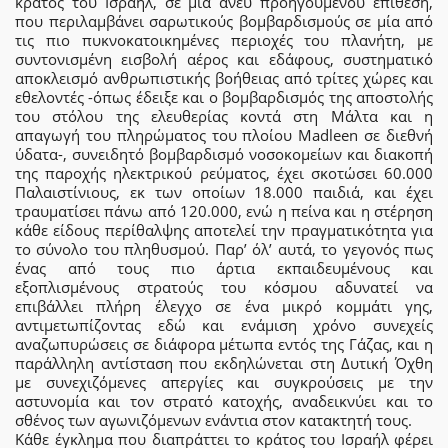
κράτος του Ισραήλ, σε μια άνευ προηγουμένου επίθεση,
που περιλαμβάνει σαρωτικούς βομβαρδισμούς σε μία από
τις πιο πυκνοκατοικημένες περιοχές του πλανήτη, με
συντονισμένη εισβολή αέρος και εδάφους, συστηματικό
αποκλεισμό ανθρωπιστικής βοήθειας από τρίτες χώρες και
εθελοντές -όπως έδειξε και ο βομβαρδισμός της αποστολής
του στόλου της ελευθερίας κοντά στη Μάλτα και η
απαγωγή του πληρώματος του πλοίου Madleen σε διεθνή
ύδατα-, συνειδητό βομβαρδισμό νοσοκομείων και διακοπή
της παροχής ηλεκτρικού ρεύματος, έχει σκοτώσει 60.000
Παλαιστίνιους, εκ των οποίων 18.000 παιδιά, και έχει
τραυματίσει πάνω από 120.000, ενώ η πείνα και η στέρηση
κάθε είδους περίθαλψης αποτελεί την πραγματικότητα για
το σύνολο του πληθυσμού. Παρ’ όλ’ αυτά, το γεγονός πως
ένας από τους πιο άρτια εκπαιδευμένους και
εξοπλισμένους στρατούς του κόσμου αδυνατεί να
επιβάλλει πλήρη έλεγχο σε ένα μικρό κομμάτι γης,
αντιμετωπίζοντας εδώ και ενάμιση χρόνο συνεχείς
αναζωπυρώσεις σε διάφορα μέτωπα εντός της Γάζας, και η
παράλληλη αντίσταση που εκδηλώνεται στη Δυτική Όχθη
με συνεχιζόμενες απεργίες και συγκρούσεις με την
αστυνομία και τον στρατό κατοχής, αναδεικνύει και το
σθένος των αγωνιζόμενων ενάντια στον κατακτητή τους.
Κάθε έγκλημα που διαπράττει το κράτος του Ισραήλ φέρει