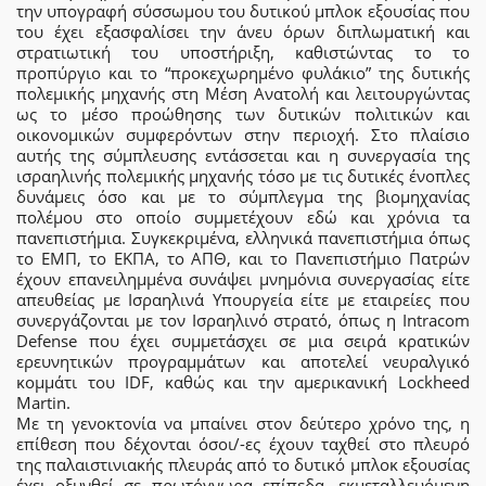
την υπογραφή σύσσωμου του δυτικού μπλοκ εξουσίας που
του έχει εξασφαλίσει την άνευ όρων διπλωματική και
στρατιωτική του υποστήριξη, καθιστώντας το το
προπύργιο και το “προκεχωρημένο φυλάκιο” της δυτικής
πολεμικής μηχανής στη Μέση Ανατολή και λειτουργώντας
ως το μέσο προώθησης των δυτικών πολιτικών και
οικονομικών συμφερόντων στην περιοχή. Στο πλαίσιο
αυτής της σύμπλευσης εντάσσεται και η συνεργασία της
ισραηλινής πολεμικής μηχανής τόσο με τις δυτικές ένοπλες
δυνάμεις όσο και με το σύμπλεγμα της βιομηχανίας
πολέμου στο οποίο συμμετέχουν εδώ και χρόνια τα
πανεπιστήμια. Συγκεκριμένα, ελληνικά πανεπιστήμια όπως
το ΕΜΠ, το ΕΚΠΑ, το ΑΠΘ, και το Πανεπιστήμιο Πατρών
έχουν επανειλημμένα συνάψει μνημόνια συνεργασίας είτε
απευθείας με Ισραηλινά Υπουργεία είτε με εταιρείες που
συνεργάζονται με τον Ισραηλινό στρατό, όπως η Intracom
Defense που έχει συμμετάσχει σε μια σειρά κρατικών
ερευνητικών προγραμμάτων και αποτελεί νευραλγικό
κομμάτι του IDF, καθώς και την αμερικανική Lockheed
Martin.
Με τη γενοκτονία να μπαίνει στον δεύτερο χρόνο της, η
επίθεση που δέχονται όσοι/-ες έχουν ταχθεί στο πλευρό
της παλαιστινιακής πλευράς από το δυτικό μπλοκ εξουσίας
έχει οξυνθεί σε πρωτόγνωρα επίπεδα, εκμεταλλευόμενη