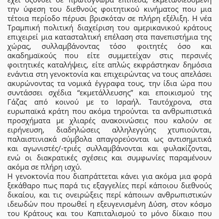
την ύφεση του διεθνούς φοιτητικού κινήματος που μια
τέτοια περίοδο πέρυσι βρισκόταν σε πλήρη εξέλιξη. Η νέα
Τραμπική πολιτική διαχείριση του αμερικανικού κράτους
επιχειρεί μια κατασταλτική επέλαση στα πανεπιστήμια της
χώρας, συλλαμβάνοντας τόσο φοιτητές όσο και
ακαδημαϊκούς που είτε συμμετείχαν στις περσινές
φοιτητικές καταλήψεις, είτε απλώς εκφράστηκαν δημόσια
ενάντια στη γενοκτονία και επιχειρώντας να τους απελάσει
ακυρώνοντας τα νομικά έγγραφα τους, την ίδια ώρα που
συντάσσει σχέδια “εκμετάλλευσης” και εποικισμού της
Γάζας από κοινού με το Ισραήλ. Ταυτόχρονα, στα
ευρωπαϊκά κράτη που ακόμα τηρούνται τα ανθρωπιστικά
προσχήματα με χλιαρές ανακοινώσεις που καλούν σε
ειρήνευση, διαδηλώσεις αλληλεγγύης χτυπιούνται,
παλαιστινιακά σύμβολα απαγορεύονται ως αντισημιτικά
και αγωνιστές/-τριές συλλαμβάνονται και φυλακίζονται,
ενώ οι διακρατικές σχέσεις και συμφωνίες παραμένουν
ακόμα σε πλήρη ισχύ.
Η γενοκτονία που διαπράττεται κάνει για ακόμα μια φορά
ξεκάθαρο πως παρά τις εξαγγελίες περί κάποιου διεθνούς
δικαίου, και τις ονειρώξεις περί κάποιων ανθρωπιστικών
ιδεωδών που προωθεί η εξευγενισμένη Δύση, στον κόσμο
του Κράτους και του Καπιταλισμού το μόνο δίκαιο που