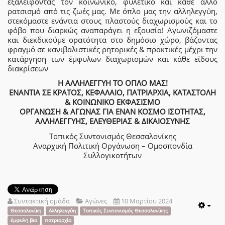
εξαλείφοντας τον κοινωνικό, φυλετικό και κάθε άλλο
ρατσισμό από τις ζωές μας. Με όπλο μας την αλληλεγγύη,
στεκόμαστε ενάντια στους πλαστούς διαχωρισμούς και το
φόβο που διαρκώς αναπαράγει η εξουσία! Αγωνιζόμαστε
και διεκδικούμε ορατότητα στο δημόσιο χώρο, βάζοντας
φραγμό σε κανιβαλιστικές ρητορικές & πρακτικές μέχρι την
κατάργηση των έμφυλων διαχωρισμών και κάθε είδους
διακρίσεων
Η ΑΛΛΗΛΕΓΓΥΗ ΤΟ ΟΠΛΟ ΜΑΣ!
ΕΝΑΝΤΙΑ ΣΕ ΚΡΑΤΟΣ, ΚΕΦΑΛΑΙΟ, ΠΑΤΡΙΑΡΧΙΑ, ΚΑΤΑΣΤΟΛΗ
& ΚΟΙΝΩΝΙΚΟ ΕΚΦΑΣΙΣΜΟ
ΟΡΓΑΝΩΣΗ & ΑΓΩΝΑΣ ΓΙΑ ΕΝΑΝ ΚΟΣΜΟ ΙΣΟΤΗΤΑΣ,
ΑΛΛΗΛΕΓΓΥΗΣ, ΕΛΕΥΘΕΡΙΑΣ & ΔΙΚΑΙΟΣΥΝΗΣ
Τοπικός Συντονισμός Θεσσαλονίκης
Αναρχική Πολιτική Οργάνωση – Ομοσπονδία
Συλλογικοτήτων
Συντακτική ομάδα
Αγώνες
10 Μαρτίου 2024
Emp
Θεσσαλονίκη
Αλληλεγγύη
Τοπικός Συντονισμός Θεσσαλονίκης
έμφυλη βια
πατριαρχία