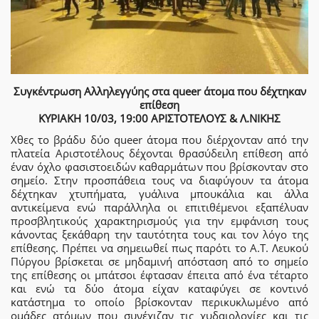
Συγκέντρωση Αλληλεγγύης στα queer άτομα που δέχτηκαν
επίθεση
ΚΥΡΙΑΚΗ 10/03, 19:00 ΑΡΙΣΤΟΤΕΛΟΥΣ & Λ.ΝΙΚΗΣ
Χθες το βράδυ δύο queer άτομα που διέρχονταν από την
πλατεία Αριστοτέλους δέχονται θρασύδειλη επίθεση από
έναν όχλο φασιστοειδών καθαρμάτων που βρίσκονταν στο
σημείο. Στην προσπάθεια τους να διαφύγουν τα άτομα
δέχτηκαν χτυπήματα, γυάλινα μπουκάλια και άλλα
αντικείμενα ενώ παράλληλα οι επιτιθέμενοι εξαπέλυαν
προσβλητικούς χαρακτηρισμούς για την εμφάνιση τους
κάνοντας ξεκάθαρη την ταυτότητα τους και τον λόγο της
επίθεσης. Πρέπει να σημειωθεί πως παρότι το Α.Τ. Λευκού
Πύργου βρίσκεται σε μηδαμινή απόσταση από το σημείο
της επίθεσης οι μπάτσοι έφτασαν έπειτα από ένα τέταρτο
και ενώ τα δύο άτομα είχαν καταφύγει σε κοντινό
κατάστημα το οποίο βρίσκονταν περικυκλωμένο από
ομάδες ατόμων που συνέχιζαν τις χυδαιολογίες και τις