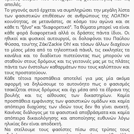
απειλές.
Το γεγονός αυτό έρχεται να συμπληρώσει την μεγάλη λίστα
των φασιστικών επιθέσεων σε ανθρώπους της ΛΟΑΤΚΙ+
κοινότητας, σε μετανάστες, σε κόσμο του αγώνα και σε
κάθε τι “ξένο” και “διαφορετικό”. Τα θύματα μπορεί να είναι
κάθε φορά διαφορετικά αλλά οι δράστες πάντα ίδιοι. Οι
ηθικοί και φυσικοί αυτουργοί, οι δολοφόνοι του Παύλου
Φύσσα, του/της Ζάκ/Zackie Oh! και τόσων άλλων διαχέουν
το μίσος μέσα από τα τηλεοπτικά πάνελ, τις εκκλησίες τα
κανάλια και το διαδίκτυο πιστεύοντας πως μπορούν να
σταθούν στους δρόμους και τις γειτονιές μας με τις πλάτες
πάντα των ένστολων καθαρμάτων που τους καλύπτουν και
τους προστατεύουν.
Κάθε τέτοια προσπάθεια αποτελεί για μας μία ακόμα
αφορμή να δηλώσουμε το αυτονόητο πως ο φασισμός
τσακίζεται στους δρόμους και όχι μέσα από τα έδρανα της
βουλής και τις αίθουσες των δικαστηρίων. Καμία
προσπάθεια εμφάνισης των φασιστικών ομάδων και καμία
απόπειρα διαχύσης των ιδεών τους δεν θα γίνει ανεκτή.
Κανένας διάλογος με τα φασιστικά αποβράσματα και καμία
απόπειρα δικαιολόγησης και αποποίησης ευθυνών λόγω
ηλικίας δεν είναι αποδεκτή.
Να στείλουμε τους φασίστες πίσω στις τρύπες τους