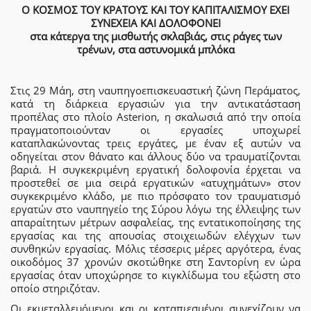
Ο ΚΟΣΜΟΣ ΤΟΥ ΚΡΑΤΟΥΣ ΚΑΙ ΤΟΥ ΚΑΠΙΤΑΛΙΣΜΟΥ ΕΧΕΙ
ΣΥΝΕΧΕΙΑ ΚΑΙ ΔΟΛΟΦΟΝΕΙ
στα κάτεργα της μισθωτής σκλαβιάς, στις ράγες των
τρένων, στα αστυνομικά μπλόκα
Στις 29 Μάη, στη ναυπηγοεπισκευαστική ζώνη Περάματος,
κατά τη διάρκεια εργασιών για την αντικατάσταση
προπέλας στο πλοίο Asterion, η σκαλωσιά από την οποία
πραγματοποιούνταν οι εργασίες υποχωρεί
καταπλακώνοντας τρεις εργάτες, με έναν εξ αυτών να
οδηγείται στον θάνατο και άλλους δύο να τραυματίζονται
βαριά. Η συγκεκριμένη εργατική δολοφονία έρχεται να
προστεθεί σε μια σειρά εργατικών «ατυχημάτων» στον
συγκεκριμένο κλάδο, με πιο πρόσφατο τον τραυματισμό
εργατών στο ναυπηγείο της Σύρου λόγω της έλλειψης των
απαραίτητων μέτρων ασφαλείας, της εντατικοποίησης της
εργασίας και της απουσίας στοιχειωδών ελέγχων των
συνθηκών εργασίας. Μόλις τέσσερις μέρες αργότερα, ένας
οικοδόμος 37 χρονών σκοτώθηκε στη Σαντορίνη εν ώρα
εργασίας όταν υποχώρησε το κιγκλίδωμα του εξώστη στο
οποίο στηριζόταν.
Οι εκμεταλλευόμενοι και οι καταπιεσμένοι συνεχίζουν να