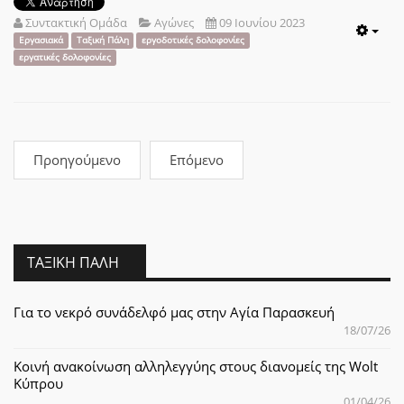
Συντακτική Ομάδα
Αγώνες
09 Ιουνίου 2023
Emp
Εργασιακά
Ταξική Πάλη
εργοδοτικές δολοφονίες
εργατικές δολοφονίες
Προηγούμενο
Επόμενο
ΤΑΞΙΚΉ ΠΆΛΗ
Για το νεκρό συνάδελφό μας στην Αγία Παρασκευή
18/07/26
Κοινή ανακοίνωση αλληλεγγύης στους διανομείς της Wolt
Κύπρου
01/04/26