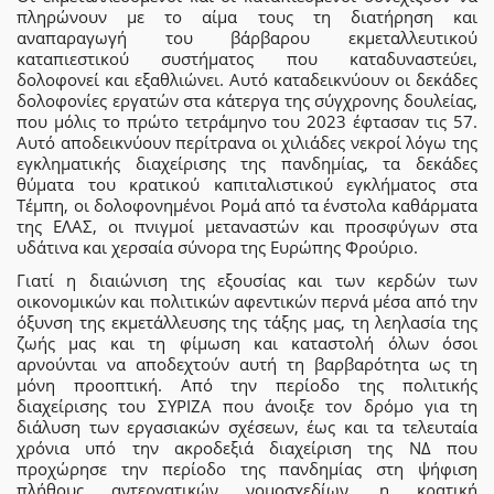
πληρώνουν με το αίμα τους τη διατήρηση και
αναπαραγωγή του βάρβαρου εκμεταλλευτικού
καταπιεστικού συστήματος που καταδυναστεύει,
δολοφονεί και εξαθλιώνει. Αυτό καταδεικνύουν οι δεκάδες
δολοφονίες εργατών στα κάτεργα της σύγχρονης δουλείας,
που μόλις το πρώτο τετράμηνο του 2023 έφτασαν τις 57.
Αυτό αποδεικνύουν περίτρανα οι χιλιάδες νεκροί λόγω της
εγκληματικής διαχείρισης της πανδημίας, τα δεκάδες
θύματα του κρατικού καπιταλιστικού εγκλήματος στα
Τέμπη, οι δολοφονημένοι Ρομά από τα ένστολα καθάρματα
της ΕΛΑΣ, οι πνιγμοί μεταναστών και προσφύγων στα
υδάτινα και χερσαία σύνορα της Ευρώπης Φρούριο.
Γιατί η διαιώνιση της εξουσίας και των κερδών των
οικονομικών και πολιτικών αφεντικών περνά μέσα από την
όξυνση της εκμετάλλευσης της τάξης μας, τη λεηλασία της
ζωής μας και τη φίμωση και καταστολή όλων όσοι
αρνούνται να αποδεχτούν αυτή τη βαρβαρότητα ως τη
μόνη προοπτική. Από την περίοδο της πολιτικής
διαχείρισης του ΣΥΡΙΖΑ που άνοιξε τον δρόμο για τη
διάλυση των εργασιακών σχέσεων, έως και τα τελευταία
χρόνια υπό την ακροδεξιά διαχείριση της ΝΔ που
προχώρησε την περίοδο της πανδημίας στη ψήφιση
πλήθους αντεργατικών νομοσχεδίων, η κρατική