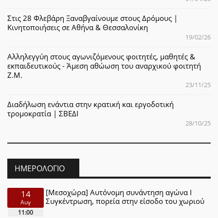
Στις 28 Φλεβάρη Ξαναβγαίνουμε στους Δρόμους |
Κινητοποιήσεις σε Αθήνα & Θεσσαλονίκη
19/02/26
Αλληλεγγύη στους αγωνιζόμενους φοιτητές, μαθητές &
εκπαιδευτικούς - Άμεση αθώωση του αναρχικού φοιτητή
Ζ.Μ.
23/11/25
Διαδήλωση ενάντια στην κρατική και εργοδοτική
τρομοκρατία | ΣΒΕΔΙ
28/10/25
ΗΜΕΡΟΛΌΓΙΟ
[Μεσοχώρα] Αυτόνομη συνάντηση αγώνα Ι
14
Συγκέντρωση, πορεία στην είσοδο του χωριού
Αυγ
11:00