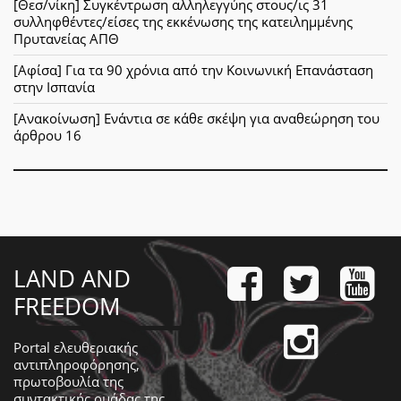
[Θεσ/νίκη] Συγκέντρωση αλληλεγγύης στους/ις 31
συλληφθέντες/είσες της εκκένωσης της κατειλημμένης
Πρυτανείας ΑΠΘ
[Αφίσα] Για τα 90 χρόνια από την Κοινωνική Επανάσταση
στην Ισπανία
[Ανακοίνωση] Ενάντια σε κάθε σκέψη για αναθεώρηση του
άρθρου 16
LAND AND
FREEDOM
Portal ελευθεριακής
αντιπληροφόρησης,
πρωτοβουλία της
συντακτικής ομάδας της