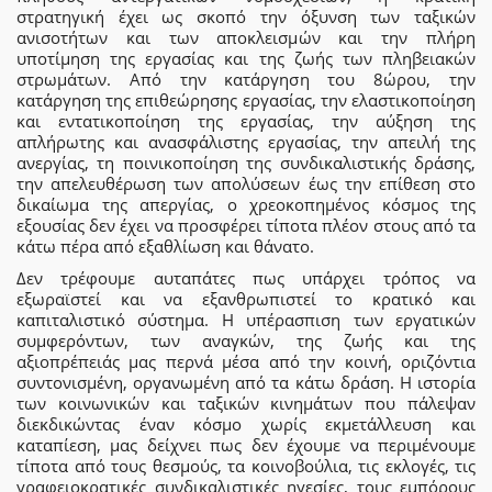
στρατηγική έχει ως σκοπό την όξυνση των ταξικών
ανισοτήτων και των αποκλεισμών και την πλήρη
υποτίμηση της εργασίας και της ζωής των πληβειακών
στρωμάτων. Από την κατάργηση του 8ώρου, την
κατάργηση της επιθεώρησης εργασίας, την ελαστικοποίηση
και εντατικοποίηση της εργασίας, την αύξηση της
απλήρωτης και ανασφάλιστης εργασίας, την απειλή της
ανεργίας, τη ποινικοποίηση της συνδικαλιστικής δράσης,
την απελευθέρωση των απολύσεων έως την επίθεση στο
δικαίωμα της απεργίας, ο χρεοκοπημένος κόσμος της
εξουσίας δεν έχει να προσφέρει τίποτα πλέον στους από τα
κάτω πέρα από εξαθλίωση και θάνατο.
Δεν τρέφουμε αυταπάτες πως υπάρχει τρόπος να
εξωραϊστεί και να εξανθρωπιστεί το κρατικό και
καπιταλιστικό σύστημα. Η υπέρασπιση των εργατικών
συμφερόντων, των αναγκών, της ζωής και της
αξιοπρέπειάς μας περνά μέσα από την κοινή, οριζόντια
συντονισμένη, οργανωμένη από τα κάτω δράση. Η ιστορία
των κοινωνικών και ταξικών κινημάτων που πάλεψαν
διεκδικώντας έναν κόσμο χωρίς εκμετάλλευση και
καταπίεση, μας δείχνει πως δεν έχουμε να περιμένουμε
τίποτα από τους θεσμούς, τα κοινοβούλια, τις εκλογές, τις
γραφειοκρατικές συνδικαλιστικές ηγεσίες, τους εμπόρους