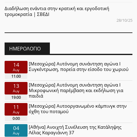
Διαδήλωση ενάντια στην κρατική και εργοδοτική
τρομοκρατία | ΣΒΕΔΙ
28/10/25
ΗΜΕΡΟΛΌΓΙΟ
[Μεσοχώρα] Αυτόνομη συνάντηση αγώνα Ι
14
Συγκέντρωση, πορεία στην είσοδο του χωριού
Αυγ
11:00
[Μεσοχώρα] Αυτόνομη συνάντηση αγώνα Ι
13
Μικροφωνική παρέμβαση και εκδήλωση για
Αυγ
παιδιά
19:00
[Μεσοχώρα] Αυτοοργανωμένο κάμπινγκ στην
11
όχθη του ποταμού
Αυγ
0:00
[Αθήνα] Ανοιχτή Συνέλευση της Κατάληψης
04
Λέλας Καραγιάννη 37
Αυγ