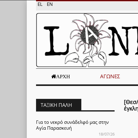
EL
EN
ΑΓΏΝΕΣ
ΑΡΧΉ
[Θεσ/
ΤΑΞΙΚΉ ΠΆΛΗ
έγκλ
Για το νεκρό συνάδελφό μας στην
Αγία Παρασκευή
18/07/26