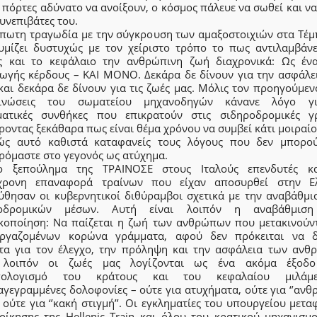
ς πόρτες αδύνατο να ανοίξουν, ο κόσμος πάλευε να σωθεί και ν
υνεπιβάτες του.
ίπωτη τραγωδία με την σύγκρουση των αμαξοστοιχιών στα Τέμ
υμίζει δυστυχώς με τον χείριστο τρόπο το πως αντιλαμβάνε
ς και το κεφάλαιο την ανθρώπινη ζωή διαχρονικά: Ως έν
ωγής κέρδους – ΚΑΙ ΜΟΝΟ. Δεκάρα δε δίνουν για την ασφάλει
και δεκάρα δε δίνουν για τις ζωές μας. Μόλις τον προηγούμεν
οινώσεις του σωματείου μηχανοδηγών κάνανε λόγο γι
ματικές συνθήκες που επικρατούν στις σιδηροδρομικές γ
οντας ξεκάθαρα πως είναι θέμα χρόνου να συμβεί κάτι μοιραίο
ώς αυτό καθιστά καταφανείς τους λόγους που δεν μπορο
ρόμαστε στο γεγονός ως ατύχημα.
 ξεπούλημα της ΤΡΑΙΝΟΣΕ στους Ιταλούς επενδυτές κ
χρονη επαναφορά τραίνων που είχαν αποσυρθεί στην Ελ
ύθησαν οι κυβερνητικοί διθύραμβοι σχετικά με την αναβάθμι
ροδρομικών μέσων. Αυτή είναι λοιπόν η αναβάθμιση
ικοποίηση: Να παίζεται η ζωή των ανθρώπων που μετακινούντ
ργαζομένων κορώνα γράμματα, αφού δεν πρόκειται να 
τα για τον έλεγχο, την πρόληψη και την ασφάλεια των ανθ
 λοιπόν οι ζωές μας λογίζονται ως ένα ακόμα έξοδο
πολογισμό του κράτους και του κεφαλαίου μιλάμ
γεγραμμένες δολοφονίες – ούτε για ατυχήματα, ούτε για ‘’αν
, ούτε για ‘’κακή στιγμή’’. Οι εγκληματίες του υπουργείου μετ
ιοίκησης της Hellenic Train και όλου του κρατικού μηχανισμ