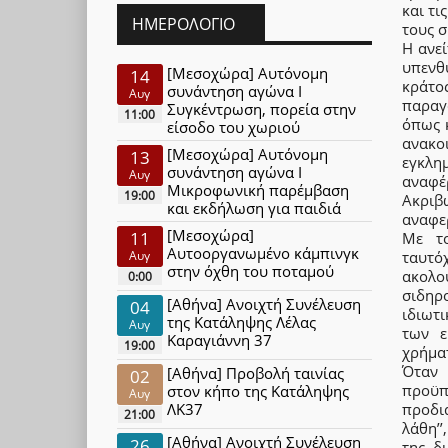
και τι
ΗΜΕΡΟΛΌΓΙΟ
τους σ
Η ανε
υπενθ
[Μεσοχώρα] Αυτόνομη
14
κράτο
συνάντηση αγώνα Ι
Αυγ
παραγ
Συγκέντρωση, πορεία στην
11:00
όπως 
είσοδο του χωριού
ανακ
[Μεσοχώρα] Αυτόνομη
13
εγκλη
συνάντηση αγώνα Ι
Αυγ
αναφέρ
Μικροφωνική παρέμβαση
19:00
Ακριβ
και εκδήλωση για παιδιά
αναφε
[Μεσοχώρα]
11
Με το
Αυτοοργανωμένο κάμπινγκ
Αυγ
ταυτό
στην όχθη του ποταμού
ακολο
0:00
σιδη
[Αθήνα] Ανοιχτή Συνέλευση
04
ιδιωτ
της Κατάληψης Λέλας
Αυγ
των ε
Καραγιάννη 37
19:00
χρήμα
Όταν
[Αθήνα] Προβολή ταινίας
02
προϋ
στον κήπο της Κατάληψης
Αυγ
ΛΚ37
προδια
21:00
λάθη’’
[Αθήνα] Ανοιχτή Συνέλευση
26
της δ