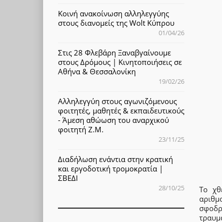
Κοινή ανακοίνωση αλληλεγγύης
στους διανομείς της Wolt Κύπρου
01/04/26
Στις 28 Φλεβάρη Ξαναβγαίνουμε
στους Δρόμους | Κινητοποιήσεις σε
Αθήνα & Θεσσαλονίκη
19/02/26
Αλληλεγγύη στους αγωνιζόμενους
φοιτητές, μαθητές & εκπαιδευτικούς
- Άμεση αθώωση του αναρχικού
φοιτητή Ζ.Μ.
23/11/25
Διαδήλωση ενάντια στην κρατική
και εργοδοτική τρομοκρατία |
ΣΒΕΔΙ
28/10/25
Το χθ
αριθμ
σφοδρ
τραυμ