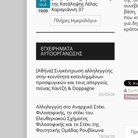
της Κατάληψης Λέλας
Ιουλ
συνέβ
Καραγιάννη 37
19:00
βάση, 
που κ
Πλήρες Ημερολόγιο
για δη
κράτος
ΕΓΧΕΙΡΉΜΑΤΑ
ΑΥΤΟΟΡΓΆΝΩΣΗΣ
[Αθήνα] Συγκέντρωση αλληλεγγύης
στην κοινότητα κατειλημμένων
προσφυγικών και τους απεργούς
πείνας Χαντζή & Doppagne
Συντ
26/05/26
Επικαιρ
Αλληλεγγύη στο Αναρχικό Στέκι
Φιλοσοφικής, το στέκι του
Ελευθεριακού Σχήματος
Φιλοσοφικής και το Στέκι της
Φοιτητικής Ομάδας Ρουβίκωνα
Πρ
18/04/26