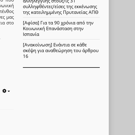
αλληλεγγύης στους/ις 31
νωνική
συλληφθέντες/είσες της εκκένωσης
 πένθος
της κατειλημμένης Πρυτανείας ΑΠΘ
ες μας
[Αφίσα] Για τα 90 χρόνια από την
τια στο
Κοινωνική Επανάσταση στην
.
Ισπανία
.
[Ανακοίνωση] Ενάντια σε κάθε
σκέψη για αναθεώρηση του άρθρου
16
Empty