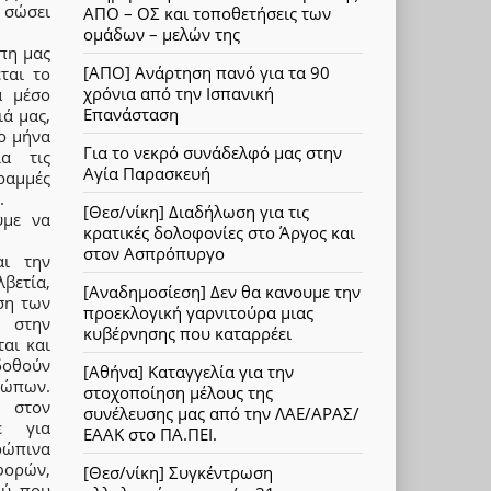
α σώσει
ΑΠΟ – ΟΣ και τοποθετήσεις των
ομάδων – μελών της
πη μας
[ΑΠΟ] Ανάρτηση πανό για τα 90
ται το
χρόνια από την Ισπανική
α μέσο
Επανάσταση
ά μας,
ο μήνα
Για το νεκρό συνάδελφό μας στην
α τις
Αγία Παρασκευή
ραμμές
.
[Θεσ/νίκη] Διαδήλωση για τις
ύμε να
κρατικές δολοφονίες στο Άργος και
στον Ασπρόπυργο
αι την
βετία,
[Αναδημοσίεση] Δεν θα κανουμε την
ση των
προεκλογική γαρνιτούρα μιας
 στην
κυβέρνησης που καταρρέει
αι και
δοθούν
[Αθήνα] Καταγγελία για την
ρώπων.
στοχοποίηση μέλους της
 στον
συνέλευσης μας από την ΛΑΕ/ΑΡΑΣ/
ε για
ΕΑΑΚ στο ΠΑ.ΠΕΙ.
θρώπινα
αφορών,
[Θεσ/νίκη] Συγκέντρωση
ού που