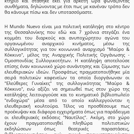
κτήριο και στάθηκε εκεί για αρκετή ώρα φωνάζοντας
συνθήματα, δηλώνοντας με έτσι πως με κανέναν τρόπο δεν
θα κάνουμε πίσω και δεν υποτασσόμαστε.
Η Mundo Nuevo είναι μια πολιτική κατάληψη στο κέντρο
της Θεσσαλονίκης που εδώ και 7 χρόνια στεγάζει ένα
κομμάτι του διαρκούς και ανυποχώρητου αγώνα του
οργανωμένου αναρχικού κινήματος, μέσω της
συλλογικότητας για τον κοινωνικό αναρχισμό "Μαύρο &
Κόκκινο", μέλος της Αναρχικής Πολιτικής Οργάνωσης -
Ομοσπονδίας Συλλογικοτήτων. Η κατάληψη αποτελούσε
επίσης έναν κοινωνικό χώρο συνάντησης και ζύμωσης των
ελευθεριακών ιδεών. Προσφάτως πραγματοποιήθηκε μία
σειρά πολιτικών καφενείων τα οποία διοργάνωναν οι
"Ελεύθερες Γυναίκες" της συλλογικότητας "Μαύρο &
Κόκκινο", ενώ αξίζει να σημειωθεί πως στον χώρο της
κατάληψης λειτουργούσε και το κινηματικό βιβλιοπωλείο
"ενδοχώρα" μέσα από το οποίο καλλιεργούνταν η
ελευθεριακή κουλτούρα. Τέλος να προσθέσουμε πως
προέκυψαν και διάφορα εγχειρήματα όπως για παράδειγμα
οι ελευθεριακές εκδόσεις "Ναυτίλος". Ακόμη, στο χώρο
έχουν πραγματοποιηθεί πληθώρα πολιτιστικών
εκδηλώσεων όπως θεατρικές παραστάσεις,