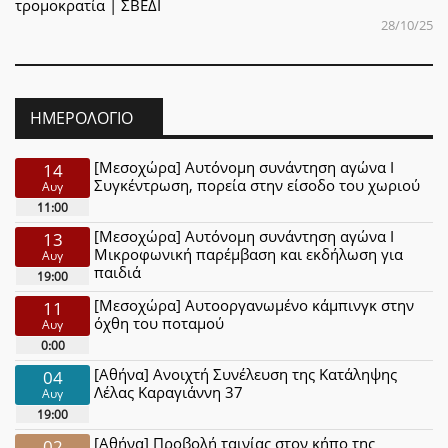
τρομοκρατία | ΣΒΕΔΙ
28/10/25
ΗΜΕΡΟΛΌΓΙΟ
[Μεσοχώρα] Αυτόνομη συνάντηση αγώνα Ι
14
Συγκέντρωση, πορεία στην είσοδο του χωριού
Αυγ
11:00
[Μεσοχώρα] Αυτόνομη συνάντηση αγώνα Ι
13
Μικροφωνική παρέμβαση και εκδήλωση για
Αυγ
παιδιά
19:00
[Μεσοχώρα] Αυτοοργανωμένο κάμπινγκ στην
11
όχθη του ποταμού
Αυγ
0:00
[Αθήνα] Ανοιχτή Συνέλευση της Κατάληψης
04
Λέλας Καραγιάννη 37
Αυγ
19:00
[Αθήνα] Προβολή ταινίας στον κήπο της
02