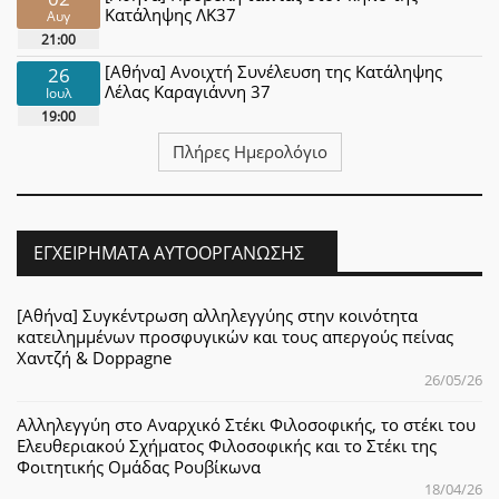
Κατάληψης ΛΚ37
Αυγ
21:00
[Αθήνα] Ανοιχτή Συνέλευση της Κατάληψης
26
Λέλας Καραγιάννη 37
Ιουλ
19:00
Πλήρες Ημερολόγιο
ΕΓΧΕΙΡΉΜΑΤΑ ΑΥΤΟΟΡΓΆΝΩΣΗΣ
[Αθήνα] Συγκέντρωση αλληλεγγύης στην κοινότητα
κατειλημμένων προσφυγικών και τους απεργούς πείνας
Χαντζή & Doppagne
26/05/26
Αλληλεγγύη στο Αναρχικό Στέκι Φιλοσοφικής, το στέκι του
Ελευθεριακού Σχήματος Φιλοσοφικής και το Στέκι της
Φοιτητικής Ομάδας Ρουβίκωνα
18/04/26