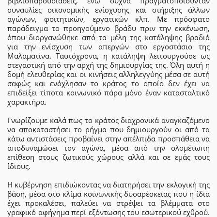
βιβλιοπαρουσιάσεις, ενώ συχνά πραγματοποιούνταν
συναυλίες οικονομικής ενίσχυσης και στήριξης άλλων
αγώνων, φοιτητικών, εργατικών κλπ. Με πρόσφατο
παράδειγμα το προηγούμενο βράδυ πριν την εκκένωση,
όπου διοργανώθηκε από τα μέλη της κατάληψης βραδιά
για την ενίσχυση των απεργών στο εργοστάσιο της
Μαλαματίνα. Ταυτόχρονα, η κατάληψη λειτουργούσε ως
στεγαστική από την αρχή της δημιουργίας της. Όλη αυτή η
δομή ελευθερίας και οι κινήσεις αλληλεγγύης μέσα σε αυτή
σαφώς και ενόχλησαν το κράτος το οποίο δεν έχει να
επιδείξει τίποτα κοινωνικό πάρα μόνο έναν κατασταλτικό
χαρακτήρα.
Γνωρίζουμε καλά πως το κράτος διαχρονικά αναγκαζόμενο
να αποκαταστήσει το ρήγμα που δημιουργούν οι από τα
κάτω αντιστάσεις προβαίνει στην απέλπιδα προσπάθεια να
αποδυναμώσει τον αγώνα, μέσα από την ολομέτωπη
επίθεση στους ζωτικούς χώρους αλλά και σε εμάς τους
ίδιους.
Η κυβέρνηση επιδιώκοντας να διατηρήσει την εκλογική της
βάση, μέσα στο κλίμα κοινωνικής δυσαρέσκειας που η ίδια
έχει προκαλέσει, παλεύει να στρέψει τα βλέμματα στο
γραφικό αφήγημα περί εξόντωσης του εσωτερικού εχθρού.