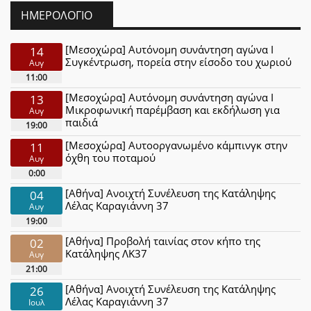
ΗΜΕΡΟΛΌΓΙΟ
[Μεσοχώρα] Αυτόνομη συνάντηση αγώνα Ι
14
Συγκέντρωση, πορεία στην είσοδο του χωριού
Αυγ
11:00
[Μεσοχώρα] Αυτόνομη συνάντηση αγώνα Ι
13
Μικροφωνική παρέμβαση και εκδήλωση για
Αυγ
παιδιά
19:00
[Μεσοχώρα] Αυτοοργανωμένο κάμπινγκ στην
11
όχθη του ποταμού
Αυγ
0:00
[Αθήνα] Ανοιχτή Συνέλευση της Κατάληψης
04
Λέλας Καραγιάννη 37
Αυγ
19:00
[Αθήνα] Προβολή ταινίας στον κήπο της
02
Κατάληψης ΛΚ37
Αυγ
21:00
[Αθήνα] Ανοιχτή Συνέλευση της Κατάληψης
26
Λέλας Καραγιάννη 37
Ιουλ