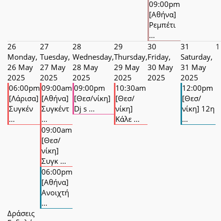
09:00pm
[Αθήνα]
Ρεμπέτι
...
26
27
28
29
30
31
1
Monday,
Tuesday,
Wednesday,
Thursday,
Friday,
Saturday,
26 May
27 May
28 May
29 May
30 May
31 May
2025
2025
2025
2025
2025
2025
06:00pm
09:00am
09:00pm
10:30am
12:00pm
[Λάρισα]
[Αθήνα]
[Θεσ/νίκη]
[Θεσ/
[Θεσ/
Συγκέν
Συγκέντ
Dj s ...
νίκη]
νίκη] 12η
...
...
Κάλε ...
...
09:00am
[Θεσ/
νίκη]
Συγκ ...
06:00pm
[Αθήνα]
Ανοιχτή
...
Δράσεις