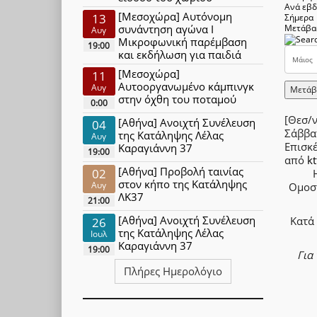
Ανά εβ
[Μεσοχώρα] Αυτόνομη
13
Σήμερα
συνάντηση αγώνα Ι
Μετάβα
Αυγ
Μικροφωνική παρέμβαση
19:00
και εκδήλωση για παιδιά
[Μεσοχώρα]
11
Αυτοοργανωμένο κάμπινγκ
Αυγ
Μετάβ
στην όχθη του ποταμού
0:00
[Θεσ/
[Αθήνα] Ανοιχτή Συνέλευση
04
Σάββα
της Κατάληψης Λέλας
Αυγ
Επισκ
Καραγιάννη 37
19:00
από
kt
[Αθήνα] Προβολή ταινίας
02
στον κήπο της Κατάληψης
Αυγ
Ομοσ
ΛΚ37
21:00
[Αθήνα] Ανοιχτή Συνέλευση
Κατά 
26
της Κατάληψης Λέλας
Ιουλ
Καραγιάννη 37
19:00
Για
Πλήρες Ημερολόγιο