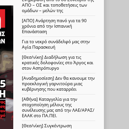
ΑΠΟ – ΟΣ και τοποθετήσεις των
ομάδων – μελών της
[ΑΠΟ] Ανάρτηση πανό για τα 90
χρόνια από την Ισπανική
Επανάσταση
Για το νεκρό συνάδελφό μας στην
Αγία Παρασκευή
[Θεσ/νίκη] Διαδήλωση για τις
κρατικές δολοφονίες στο Άργος και
στον Ασπρόπυργο
[Αναδημοσίεση] Δεν θα κανουμε την
προεκλογική γαρνιτούρα μιας
κυβέρνησης που καταρρέει
[Αθήνα] Καταγγελία για την
στοχοποίηση μέλους της
συνέλευσης μας από την ΛΑΕ/ΑΡΑΣ/
ΕΑΑΚ στο ΠΑ.ΠΕΙ.
[Θεσ/νίκη] Συγκέντρωση