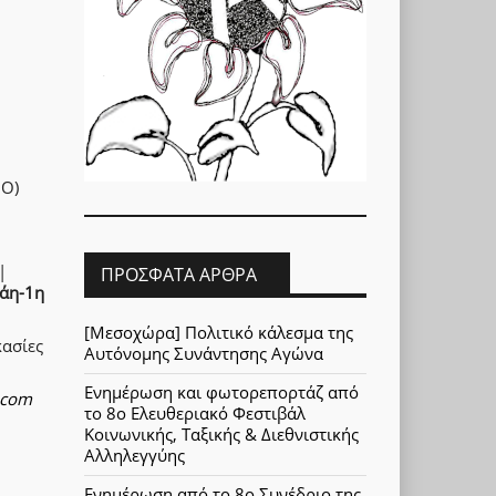
ΠΟ)
|
ΠΡΌΣΦΑΤΑ ΆΡΘΡΑ
άη-1η
[Μεσοχώρα] Πολιτικό κάλεσμα της
κασίες
Αυτόνομης Συνάντησης Αγώνα
Ενημέρωση και φωτορεπορτάζ από
.com
το 8ο Ελευθεριακό Φεστιβάλ
Κοινωνικής, Ταξικής & Διεθνιστικής
Αλληλεγγύης
Ενημέρωση από το 8ο Συνέδριο της