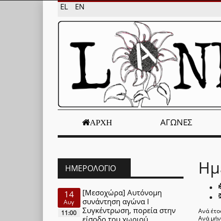
EL
EN
ΑΓΏΝΕΣ
ΑΡΧΉ
Ημ
ΗΜΕΡΟΛΌΓΙΟ
[Μεσοχώρα] Αυτόνομη
14
συνάντηση αγώνα Ι
Αυγ
Συγκέντρωση, πορεία στην
Ανά έτο
11:00
είσοδο του χωριού
Ανά μή