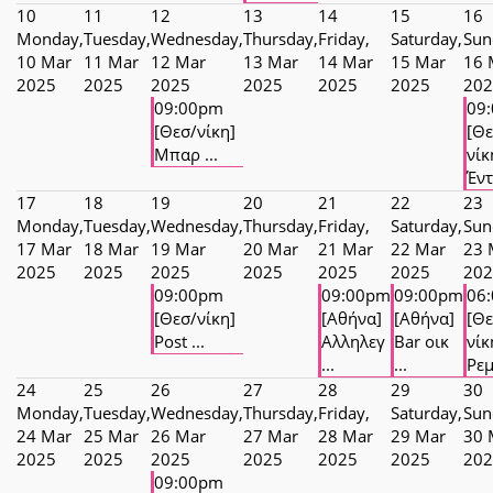
10
11
12
13
14
15
16
Monday,
Tuesday,
Wednesday,
Thursday,
Friday,
Saturday,
Sun
10 Mar
11 Mar
12 Mar
13 Mar
14 Mar
15 Mar
16 
2025
2025
2025
2025
2025
2025
202
09:00pm
09
[Θεσ/νίκη]
[Θε
Μπαρ ...
νίκ
Έντε
17
18
19
20
21
22
23
Monday,
Tuesday,
Wednesday,
Thursday,
Friday,
Saturday,
Sun
17 Mar
18 Mar
19 Mar
20 Mar
21 Mar
22 Mar
23 
2025
2025
2025
2025
2025
2025
202
09:00pm
09:00pm
09:00pm
06
[Θεσ/νίκη]
[Αθήνα]
[Αθήνα]
[Θε
Post ...
Αλληλεγ
Bar οικ
νίκ
...
...
Ρεμ
24
25
26
27
28
29
30
Monday,
Tuesday,
Wednesday,
Thursday,
Friday,
Saturday,
Sun
24 Mar
25 Mar
26 Mar
27 Mar
28 Mar
29 Mar
30 
2025
2025
2025
2025
2025
2025
202
09:00pm