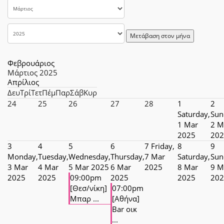
Μετάβαση στον μήνα
Φεβρουάριος
Μάρτιος 2025
Απρίλιος
Δευ
Τρί
Τετ
Πέμ
Παρ
Σάβ
Κυρ
24
25
26
27
28
1
2
Saturday,
Sun
1 Mar
2 M
2025
202
3
4
5
6
7
Friday,
8
9
Monday,
Tuesday,
Wednesday,
Thursday,
7 Mar
Saturday,
Sun
3 Mar
4 Mar
5 Mar 2025
6 Mar
2025
8 Mar
9 M
2025
2025
09:00pm
2025
2025
202
[Θεσ/νίκη]
07:00pm
Μπαρ ...
[Αθήνα]
Bar οικ
...