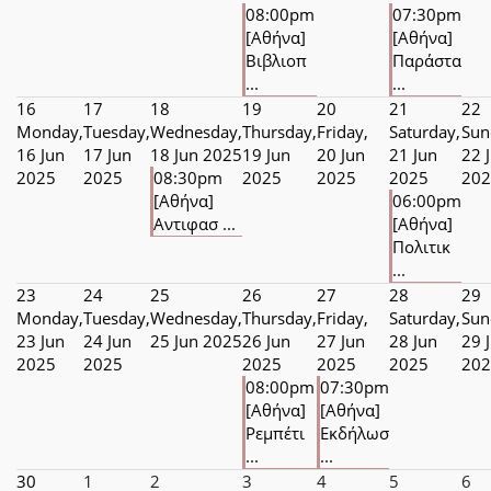
08:00pm
07:30pm
[Αθήνα]
[Αθήνα]
Βιβλιοπ
Παράστα
...
...
16
17
18
19
20
21
22
Monday,
Tuesday,
Wednesday,
Thursday,
Friday,
Saturday,
Sun
16 Jun
17 Jun
18 Jun 2025
19 Jun
20 Jun
21 Jun
22 
2025
2025
08:30pm
2025
2025
2025
202
[Αθήνα]
06:00pm
Αντιφασ ...
[Αθήνα]
Πολιτικ
...
23
24
25
26
27
28
29
Monday,
Tuesday,
Wednesday,
Thursday,
Friday,
Saturday,
Sun
23 Jun
24 Jun
25 Jun 2025
26 Jun
27 Jun
28 Jun
29 
2025
2025
2025
2025
2025
202
08:00pm
07:30pm
[Αθήνα]
[Αθήνα]
Ρεμπέτι
Εκδήλωσ
...
...
30
1
2
3
4
5
6