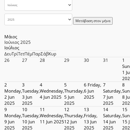
Μετάβαση στον μήνα
Μάιος
Ιούνιος 2025
Ιούλιος
Δευ
Τρί
Τετ
Πέμ
Παρ
Σάβ
Κυρ
26
27
28
29
30
31
1
Sun
1 J
202
2
3
4
5
6
Friday,
7
8
Monday,
Tuesday,
Wednesday,
Thursday,
6 Jun
Saturday,
Sun
2 Jun
3 Jun
4 Jun 2025
5 Jun
2025
7 Jun
8 J
2025
2025
2025
2025
202
9
10
11
12
13
14
15
Monday,
Tuesday,
Wednesday,
Thursday,
Friday,
Saturday,
Sun
9 Jun
10 Jun
11 Jun 2025
12 Jun
13 Jun
14 Jun
15 
2025
2025
2025
2025
2025
202