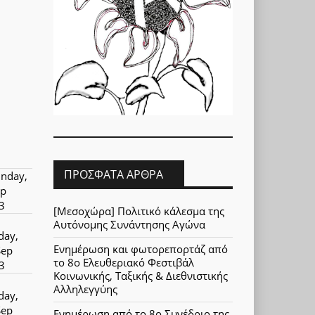
ΠΡΌΣΦΑΤΑ ΆΡΘΡΑ
nday,
ep
3
[Μεσοχώρα] Πολιτικό κάλεσμα της
Αυτόνομης Συνάντησης Αγώνα
day,
Ενημέρωση και φωτορεπορτάζ από
Sep
το 8ο Ελευθεριακό Φεστιβάλ
3
Κοινωνικής, Ταξικής & Διεθνιστικής
Αλληλεγγύης
day,
Sep
Ενημέρωση από το 8ο Συνέδριο της