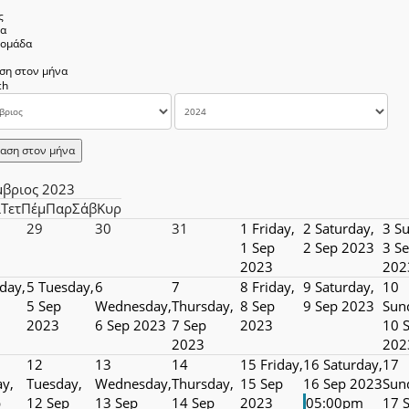
ς
να
δομάδα
ση στον μήνα
αση στον μήνα
μβριος 2023
ί
Τετ
Πέμ
Παρ
Σάβ
Κυρ
29
30
31
1
Friday,
2
Saturday,
3
Su
1 Sep
2 Sep 2023
3 S
2023
202
day,
5
Tuesday,
6
7
8
Friday,
9
Saturday,
10
5 Sep
Wednesday,
Thursday,
8 Sep
9 Sep 2023
Sun
2023
6 Sep 2023
7 Sep
2023
10 
2023
202
12
13
14
15
Friday,
16
Saturday,
17
y,
Tuesday,
Wednesday,
Thursday,
15 Sep
16 Sep 2023
Sun
p
12 Sep
13 Sep
14 Sep
2023
05:00pm
17 