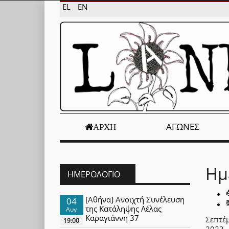
EL
EN
ΑΓΏΝΕΣ
ΑΡΧΉ
Ημ
ΗΜΕΡΟΛΌΓΙΟ
[Αθήνα] Ανοιχτή Συνέλευση
04
της Κατάληψης Λέλας
Αυγ
Καραγιάννη 37
Σεπτέμ
19:00
2023