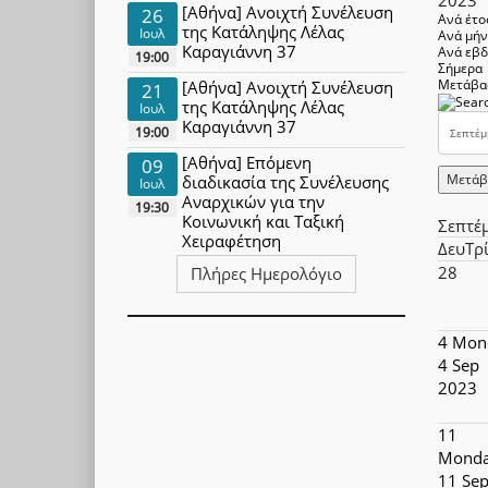
[Αθήνα] Ανοιχτή Συνέλευση
26
Ανά έτο
της Κατάληψης Λέλας
Ιουλ
Ανά μή
Καραγιάννη 37
Ανά εβ
19:00
Σήμερα
Μετάβα
[Αθήνα] Ανοιχτή Συνέλευση
21
της Κατάληψης Λέλας
Ιουλ
Καραγιάννη 37
19:00
[Αθήνα] Επόμενη
09
Μετάβ
διαδικασία της Συνέλευσης
Ιουλ
Αναρχικών για την
19:30
Κοινωνική και Ταξική
Σεπτέ
Χειραφέτηση
Δευ
Τρ
28
Πλήρες Ημερολόγιο
4
Mon
4 Sep
2023
11
Monda
11 Se