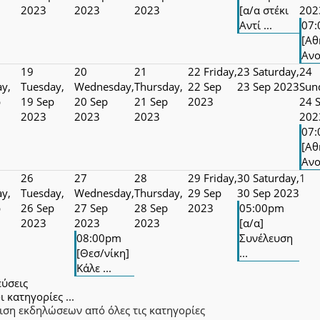
2023
2023
2023
[α/α στέκι
202
Αντί ...
07
[Αθ
Ανο
19
20
21
22
Friday,
23
Saturday,
24
y,
Tuesday,
Wednesday,
Thursday,
22 Sep
23 Sep 2023
Sun
p
19 Sep
20 Sep
21 Sep
2023
24 
2023
2023
2023
202
07
[Αθ
Ανο
26
27
28
29
Friday,
30
Saturday,
1
y,
Tuesday,
Wednesday,
Thursday,
29 Sep
30 Sep 2023
p
26 Sep
27 Sep
28 Sep
2023
05:00pm
2023
2023
2023
[α/α]
08:00pm
Συνέλευση
[Θεσ/νίκη]
...
Κάλε ...
εύσεις
ι κατηγορίες ...
ιση εκδηλώσεων από όλες τις κατηγορίες