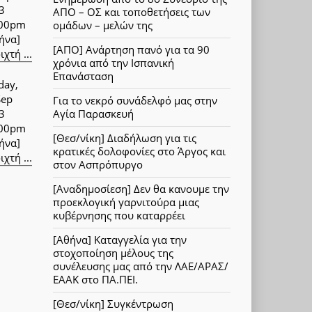
3
ΑΠΟ – ΟΣ και τοποθετήσεις των
:00pm
ομάδων – μελών της
ήνα]
[ΑΠΟ] Ανάρτηση πανό για τα 90
ιχτή ...
χρόνια από την Ισπανική
Επανάσταση
day,
Sep
Για το νεκρό συνάδελφό μας στην
3
Αγία Παρασκευή
:00pm
[Θεσ/νίκη] Διαδήλωση για τις
ήνα]
κρατικές δολοφονίες στο Άργος και
ιχτή ...
στον Ασπρόπυργο
[Αναδημοσίεση] Δεν θα κανουμε την
προεκλογική γαρνιτούρα μιας
κυβέρνησης που καταρρέει
[Αθήνα] Καταγγελία για την
στοχοποίηση μέλους της
συνέλευσης μας από την ΛΑΕ/ΑΡΑΣ/
ΕΑΑΚ στο ΠΑ.ΠΕΙ.
[Θεσ/νίκη] Συγκέντρωση