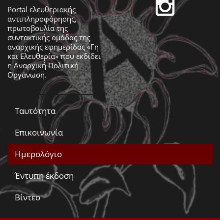
Portal ελευθεριακής
αντιπληροφόρησης,
πρωτοβουλία της
συντακτικής ομάδας της
αναρχικής εφημερίδας «Γη
και Ελευθερία» που εκδίδει
η
Αναρχική Πολιτική
Οργάνωση
.
Ταυτότητα
Επικοινωνία
Ημερολόγιο
Έντυπη έκδοση
Βίντεο