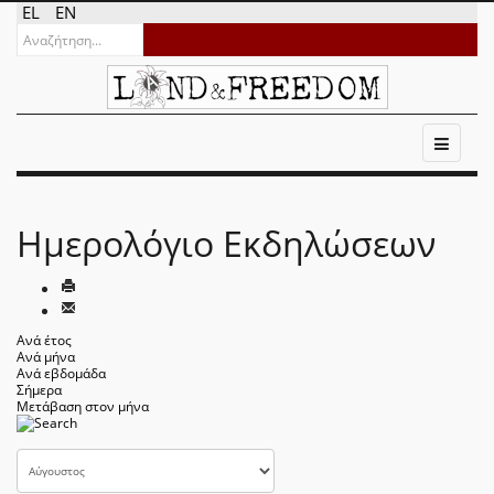
EL
EN
Ημερολόγιο Εκδηλώσεων
Ανά έτος
Ανά μήνα
Ανά εβδομάδα
Σήμερα
Μετάβαση στον μήνα