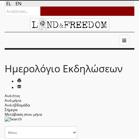
EL
EN
Ημερολόγιο Εκδηλώσεων
Ανά έτος
Ανά μήνα
Ανά εβδομάδα
Σήμερα
Μετάβαση στον μήνα