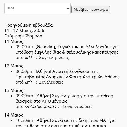
Μετάβαση στον μήνα
Προηγούμενη εβδομάδα
11 - 17 Μάιος, 2026
Επόμενη εβδομάδα
11 Μάιος
09:00am
[Θεσ/νίκη] Συγκέντρωση Αλληλεγγύης για
υπόθεση έμφυλης βίας & σεξουαλικής κακοποίησης
από
ktf1
:: Συγκεντρώσεις
12 Μάιος
06:00pm
[Αθήνα] Ανοιχτή Συνέλευση της
Πρωτοβουλίας Αναρχικών Φοιτητών/-τριών Αθήνας
από
ktf1
:: Συνελεύσεις
13 Μάιος
09:00am
[Αθήνα] Συγκέντρωση για την υπόθεση
βιασμού στο ΑΤ Ομόνοιας
από
sintaktikiomada
:: Συγκεντρώσεις
14 Μάιος
10:30am
[Αθήνα] Συνέχεια της δίκης των ΜΑΤ για
την επίθεση στην αντιφασιστική -αντικρατική