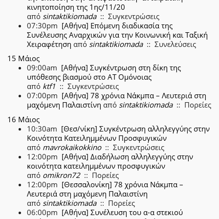
κινητοποίηση της 1ης/11/20
από
sintaktikiomada
:: Συγκεντρώσεις
07:30pm
[Αθήνα] Επόμενη διαδικασία της
Συνέλευσης Αναρχικών για την Κοινωνική και Ταξική
Χειραφέτηση
από
sintaktikiomada
:: Συνελεύσεις
15 Μάιος
09:00am
[Αθήνα] Συγκέντρωση στη δίκη της
υπόθεσης βιασμού στο ΑΤ Ομόνοιας
από
ktf1
:: Συγκεντρώσεις
07:00pm
[Αθήνα] 78 χρόνια Νάκμπα – Λευτεριά στη
μαχόμενη Παλαιστίνη
από
sintaktikiomada
:: Πορείες
16 Μάιος
10:30am
[Θεσ/νίκη] Συγκέντρωση αλληλεγγύης στην
Κοινότητα Κατειλημμένων Προσφυγικών
από
mavrokaikokkino
:: Συγκεντρώσεις
12:00pm
[Αθήνα] Διαδήλωση αλληλεγγύης στην
κοινότητα κατειλημμένων προσφυγικών
από
omikron72
:: Πορείες
12:00pm
[Θεσσαλονίκη] 78 χρόνια Νάκμπα –
Λευτεριά στη μαχόμενη Παλαιστίνη
από
sintaktikiomada
:: Πορείες
06:00pm
[Αθήνα] Συνέλευση του α-α στεκιού