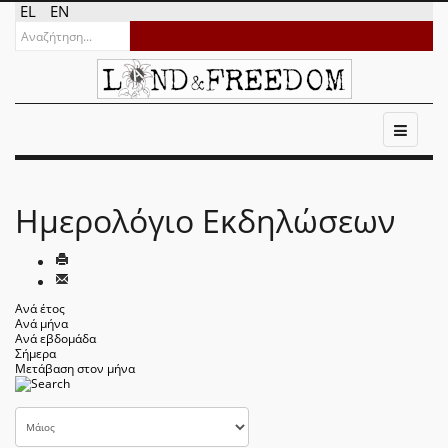
EL
EN
Ημερολόγιο Εκδηλώσεων
Ανά έτος
Ανά μήνα
Ανά εβδομάδα
Σήμερα
Μετάβαση στον μήνα