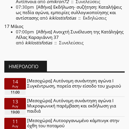
Αντίπνοια
από
omikron72
:: Συνελεύσεις
07:30pm
[Αθήνα] Εκδήλωση- συζήτηση: Καταλήψεις
ως πεδία αγώνα, εμπειρίες συλλογικοποίησης και
αντίστασης
από
kiklostisfotias
:: Εκδηλώσεις
17 Μάιος
07:00pm
[Αθήνα] Ανοιχτή Συνέλευση της Κατάληψης
Λέλας Καραγιάννη 37
από
kiklostisfotias
:: Συνελεύσεις
ΗΜΕΡΟΛΌΓΙΟ
[Μεσοχώρα] Αυτόνομη συνάντηση αγώνα Ι
14
Συγκέντρωση, πορεία στην είσοδο του χωριού
Αυγ
11:00
[Μεσοχώρα] Αυτόνομη συνάντηση αγώνα Ι
13
Μικροφωνική παρέμβαση και εκδήλωση για
Αυγ
παιδιά
19:00
[Μεσοχώρα] Αυτοοργανωμένο κάμπινγκ στην
11
όχθη του ποταμού
Αυγ