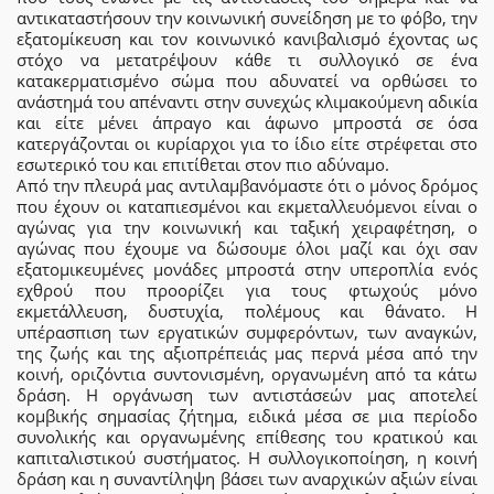
αντικαταστήσουν την κοινωνική συνείδηση με το φόβο, την
εξατομίκευση και τον κοινωνικό κανιβαλισμό έχοντας ως
στόχο να μετατρέψουν κάθε τι συλλογικό σε ένα
κατακερματισμένο σώμα που αδυνατεί να ορθώσει το
ανάστημά του απέναντι στην συνεχώς κλιμακούμενη αδικία
και είτε μένει άπραγο και άφωνο μπροστά σε όσα
κατεργάζονται οι κυρίαρχοι για το ίδιο είτε στρέφεται στο
εσωτερικό του και επιτίθεται στον πιο αδύναμο.
Από την πλευρά μας αντιλαμβανόμαστε ότι ο μόνος δρόμος
που έχουν οι καταπιεσμένοι και εκμεταλλευόμενοι είναι ο
αγώνας για την κοινωνική και ταξική χειραφέτηση, ο
αγώνας που έχουμε να δώσουμε όλοι μαζί και όχι σαν
εξατομικευμένες μονάδες μπροστά στην υπεροπλία ενός
εχθρού που προορίζει για τους φτωχούς μόνο
εκμετάλλευση, δυστυχία, πολέμους και θάνατο. Η
υπέρασπιση των εργατικών συμφερόντων, των αναγκών,
της ζωής και της αξιοπρέπειάς μας περνά μέσα από την
κοινή, οριζόντια συντονισμένη, οργανωμένη από τα κάτω
δράση. Η οργάνωση των αντιστάσεών μας αποτελεί
κομβικής σημασίας ζήτημα, ειδικά μέσα σε μια περίοδο
συνολικής και οργανωμένης επίθεσης του κρατικού και
καπιταλιστικού συστήματος. Η συλλογικοποίηση, η κοινή
δράση και η συναντίληψη βάσει των αναρχικών αξιών είναι