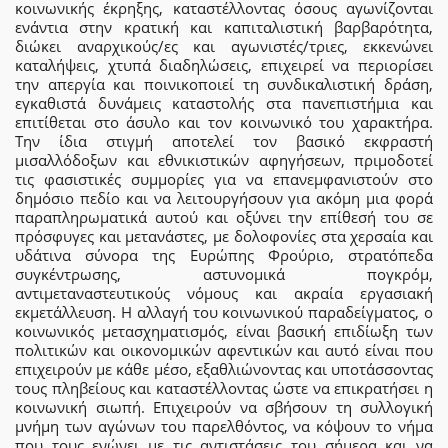
κοινωνικής έκρηξης, καταστέλλοντας όσους αγωνίζονται
ενάντια στην κρατική και καπιταλιστική βαρβαρότητα,
διώκει αναρχικούς/ες και αγωνιστές/τριες, εκκενώνει
καταλήψεις, χτυπά διαδηλώσεις, επιχειρεί να περιορίσει
την απεργία και ποινικοποιεί τη συνδικαλιστική δράση,
εγκαθιστά δυνάμεις καταστολής στα πανεπιστήμια και
επιτίθεται στο άσυλο και τον κοινωνικό του χαρακτήρα.
Την ίδια στιγμή αποτελεί τον βασικό εκφραστή
μισαλλόδοξων και εθνικιστικών αφηγήσεων, πριμοδοτεί
τις φασιστικές συμμορίες για να επανεμφανιστούν στο
δημόσιο πεδίο και να λειτουργήσουν για ακόμη μια φορά
παραπληρωματικά αυτού και οξύνει την επίθεσή του σε
πρόσφυγες και μετανάστες, με δολοφονίες στα χερσαία και
υδάτινα σύνορα της Ευρώπης Φρούριο, στρατόπεδα
συγκέντρωσης, αστυνομικά πογκρόμ,
αντιμεταναστευτικούς νόμους και ακραία εργασιακή
εκμετάλλευση. Η αλλαγή του κοινωνικού παραδείγματος, ο
κοινωνικός μετασχηματισμός, είναι βασική επιδίωξη των
πολιτικών και οικονομικών αφεντικών και αυτό είναι που
επιχειρούν με κάθε μέσο, εξαθλιώνοντας και υποτάσσοντας
τους πληβείους και καταστέλλοντας ώστε να επικρατήσει η
κοινωνική σιωπή. Επιχειρούν να σβήσουν τη συλλογική
μνήμη των αγώνων του παρελθόντος, να κόψουν το νήμα
που τους ενώνει με τις αντιστάσεις του σήμερα και να