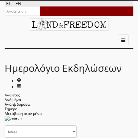
EL
EN
Ημερολόγιο Εκδηλώσεων
Ανά έτος
Ανά μήνα
Ανά εβδομάδα
Σήμερα
Μετάβαση στον μήνα