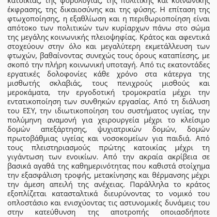
κατοικίας, της φορολογίας, της πολιτικής και κοινωνικής
έκφρασης, της δικαιοσύνης και της φύσης. Η επίταση της
φτωχοποίησης, η εξαθλίωση και η περιθωριοποίηση είναι
απότοκο των πολιτικών των κυρίαρχων πάνω στο σώμα
της μεγάλης κοινωνικής πλειοψηφίας. Κράτος και αφεντικά
στοχεύουν στην όλο και μεγαλύτερη εκμετάλλευση των
φτωχών, βαθαίνοντας συνεχώς τους όρους καταπίεσης, με
σκοπό την πλήρη κοινωνική υποταγή. Από τις εκατοντάδες
εργατικές δολοφονίες κάθε χρόνο στα κάτεργα της
μισθωτής σκλαβιάς, τους πενιχρούς μισθούς και
μεροκάματα, την εργοδοτική τρομοκρατία μέχρι την
εντατικοποίηση των συνθηκών εργασίας. Από τη διάλυση
του ΕΣΥ, την ιδιωτικοποίηση του συστήματος υγείας, την
πολύμηνη αναμονή για χειρουργεία μέχρι το κλείσιμο
δομών απεξάρτησης, ψυχιατρικών δομών, δομών
πρωτοβάθμιας υγείας και νοσοκομείων για παιδιά. Από
τους πλειστηριασμούς πρώτης κατοικίας μέχρι τη
γιγάντωση των ενοικίων. Από την ακραία ακρίβεια σε
βασικά αγαθά της καθημερινότητας που καθιστά στοίχημα
την εξασφάλιση τροφής, μετακίνησης και θέρμανσης μέχρι
την άμεση απειλή της ανέχειας. Παράλληλα το κράτος
εξοπλίζεται κατασταλτικά διευρύνοντας το νομικό του
οπλοστάσιο και ενισχύοντας τις αστυνομικές δυνάμεις του
στην κατεύθυνση της αποτροπής οποιασδήποτε