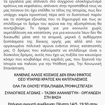
τα εργαλεία μας απέναντι στο σύγχρονο ολοκληρωτισμό
κράτους και κεφαλαίου, απέναντι στην προσπάθειά τους να
μας πείσουν ότι έχει επέλθει το τέλος της Ιστορίας, πως δεν
υπάρχει καμία προοπτική πέρα από το δυστοπικό παρόν
και το σύστημα εξουσίας που το δημιουργεί και πως αν
επιλέξουμε το δρόμο του αγώνα και της αξιοπρέπειας θα
συντριβούμε. Το όραμα για μια κοινωνία χωρίς
εκμετάλλευση και καταπίεση, για μια κοινωνία Ίσων δεν θα
δικαιωθεί μέσα από τα ατομικά, μερικά ή αυθόρμητα
ξεσπάσματα της δίκαιης οργής μας αλλά από τον
οργανωμένο πολιτικό αγώνα ενάντια στους καταπιεστές
μας. Ο δρόμος που καλούμαστε να επιλέξουμε είναι ο
δύσκολος δρόμος, αυτός που έχει ως πυξίδα τον καινούριο
κόσμο που κουβαλάμε στις καρδιές μας, που ξεγεννά την
Ιστορία και παλεύει για την Υπόθεση μας. Την Κοινωνική
Επανάσταση.
ΚΑΝΕΝΑΣ ΑΛΛΟΣ ΚΟΣΜΟΣ ΔΕΝ ΕΙΝΑΙ ΕΦΙΚΤΟΣ
ΟΣΟ ΥΠΑΡΧΕΙ ΚΡΑΤΟΣ ΚΑΙ ΚΑΠΙΤΑΛΙΣΜΟΣ
ΟΛΑ ΓΙΑ ΟΛΟΥΣ! ΥΓΕΙΑ,ΠΑΙΔΕΙΑ,ΤΡΟΦΗ,ΣΤΕΓΑΣΗ
ΣΥΛΛΟΓΙΚΟΣ ΑΓΩΝΑΣ – ΤΑΞΙΚΗ ΑΛΛΗΛΕΓΓΥΗ - ΟΡΓΑΝΩΣΗ
ΣΤΗ ΒΑΣΗ
Επόμενη ανοιχτή συνέλευση: Πέμπτη 14/5, 19:30 στην