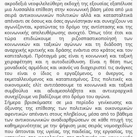
ακροδεξιά νεοφιλελεύθερη εκδοχή της εξουσίας εξαπέλυσε
μια λυσσαλέα επίθεση στην κοινωνική βάση μέσα από μια
σειρά αντικοινωνικών πολιτικών αλλά και κατασταλτικά
απέναντι σε όσους και όσες αγωνίστηκαν και συνεχίζουν να
αγωνίζονται, κρατώντας το δρόμο της αντίστασης και της
κοινωνικής απελευθέρωσης ανοιχτό. Όπως τότε έτσι και
τώρα επιδιώκουμε τη ριζοσπαστικοποίησή των
κοινωνικών και ταξικών αγώνων και τη διάδοση της
αναρχικής κριτικής και δράσης ενάντια στο κράτος και τον
καπιταλισμό. Πρόταγμά μας είναι η κοινωνική και ταξική
χειραφέτηση και η αυτοδιεύθυνση. Είναι η θέση πως
μοναδικός αρμόδιος και ικανός να διαχειριστεί τις ανάγκες
του είναι ο ίδιος ο εργαζόμενος, ο άνεργος, ο
εκμεταλλευόμενος και καταπιεσμένος. Στις πολιτικές και
οικονομικές ελίτ αντιτάσσουμε τα κοινωνικά και ταξικά
συμβούλια και αδιαμεσολάβητα και αντιιεραρχικά
συνεχίζουμε να βαδίζουμε στο δρόμο του αγώνα.
Σήμερα βρισκόμαστε σε μια περίοδο γενίκευσης και
όξυνσης της επίθεσης των πολιτικών και οικονομικών
αφεντικών απέναντι στους πληβείους, μέσα από το βάθεμα
των αντικοινωνικών αναδιαρθρώσεων σε κάθε πτυχή της
καθημερινότητας με την ψήφιση μιας σειράς νομοσχεδίων
που άπτονται της υγείας, της παιδείας, της εργασίας, της