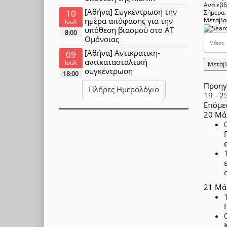
Ανά εβ
[Αθήνα] Συγκέντρωση την
10
Σήμερα
ημέρα απόφασης για την
Μετάβα
Ιουλ
υπόθεση βιασμού στο ΑΤ
8:00
Ομόνοιας
[Αθήνα] Αντικρατικη-
09
αντικατασταλτική
Ιουλ
Μετάβ
συγκέντρωση
18:00
Προηγ
Πλήρες Ημερολόγιο
19 - 2
Επόμε
20 Μά
21 Μά