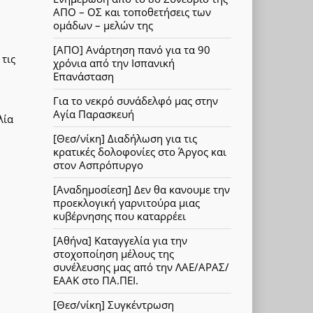
ΑΠΟ – ΟΣ και τοποθετήσεις των
ομάδων – μελών της
[ΑΠΟ] Ανάρτηση πανό για τα 90
τις
χρόνια από την Ισπανική
Επανάσταση
Για το νεκρό συνάδελφό μας στην
Αγία Παρασκευή
λία
[Θεσ/νίκη] Διαδήλωση για τις
κρατικές δολοφονίες στο Άργος και
στον Ασπρόπυργο
[Αναδημοσίεση] Δεν θα κανουμε την
προεκλογική γαρνιτούρα μιας
κυβέρνησης που καταρρέει
[Αθήνα] Καταγγελία για την
στοχοποίηση μέλους της
συνέλευσης μας από την ΛΑΕ/ΑΡΑΣ/
ΕΑΑΚ στο ΠΑ.ΠΕΙ.
[Θεσ/νίκη] Συγκέντρωση