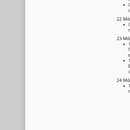
22 Μά
23 Μά
24 Μά