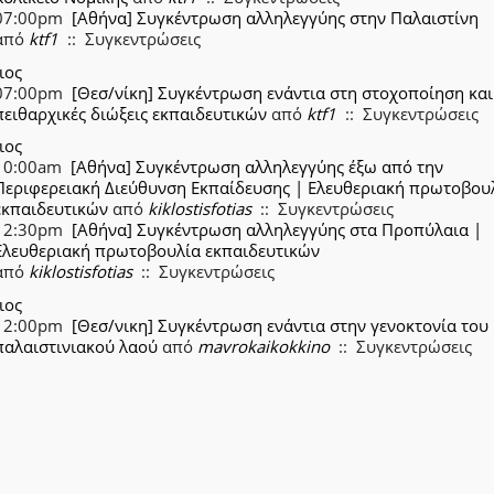
07:00pm
[Αθήνα] Συγκέντρωση αλληλεγγύης στην Παλαιστίνη
από
ktf1
:: Συγκεντρώσεις
ιος
07:00pm
[Θεσ/νίκη] Συγκέντρωση ενάντια στη στοχοποίηση και 
πειθαρχικές διώξεις εκπαιδευτικών
από
ktf1
:: Συγκεντρώσεις
ιος
10:00am
[Αθήνα] Συγκέντρωση αλληλεγγύης έξω από την
Περιφερειακή Διεύθυνση Εκπαίδευσης | Ελευθεριακή πρωτοβου
εκπαιδευτικών
από
kiklostisfotias
:: Συγκεντρώσεις
12:30pm
[Αθήνα] Συγκέντρωση αλληλεγγύης στα Προπύλαια |
Ελευθεριακή πρωτοβουλία εκπαιδευτικών
από
kiklostisfotias
:: Συγκεντρώσεις
ιος
12:00pm
[Θεσ/νικη] Συγκέντρωση ενάντια στην γενοκτονία του
παλαιστινιακού λαού
από
mavrokaikokkino
:: Συγκεντρώσεις