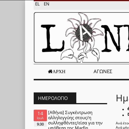
EL
EN
ΑΓΏΝΕΣ
ΑΡΧΉ
Ημ
ΗΜΕΡΟΛΌΓΙΟ
[Αθήνα] Συγκέντρωση
14
αλληλεγγύης στους/η
Ιουλ
συλληφθέντες/είσα για την
Ανά έτο
9:30
υπόθεση της Marfin
Ανά μή