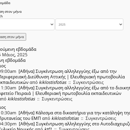
δομάδα
ση στον μήνα
αση στον μήνα
ούμενη εβδομάδα
5 Μάιος, 2025
νη εβδομάδα
ιος
09:00am
[Αθήνα] Συγκέντρωση αλληλεγγύης έξω από την
Περιφερειακή Διεύθυνση Αττικής | Ελευθεριακή πρωτοβουλία
εκπαιδευτικών
από
kiklostisfotias
:: Συγκεντρώσεις
11:30am
[Αθήνα] Συγκέντρωση αλληλεγγύης έξω από το διοικη
εφετείο Πειραιά | Ελευθεριακή πρωτοβουλία εκπαιδευτικών
από
kiklostisfotias
:: Συγκεντρώσεις
ιος
10:30am
[Αθήνα] Κάλεσμα στα δικαστήρια για την κατάληψη τη
Πρυτανείας του ΕΜΠ
από
kiklostisfotias
:: Συγκεντρώσεις
04:30pm
[Αθήνα] Συγκέντρωση αλληλεγγύης στο Αυτοδιαχειριζ
Κυλικείο Νομικής
από
ktf1
:: Συγκεντρώσεις