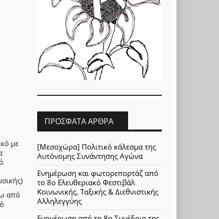
ΠΡΌΣΦΑΤΑ ΆΡΘΡΑ
κό με
[Μεσοχώρα] Πολιτικό κάλεσμα της
α
Αυτόνομης Συνάντησης Αγώνα
ό
Ενημέρωση και φωτορεπορτάζ από
υσικής)
το 8ο Ελευθεριακό Φεστιβάλ
Κοινωνικής, Ταξικής & Διεθνιστικής
ξω από
Αλληλεγγύης
κό
Ενημέρωση από το 8ο Συνέδριο της