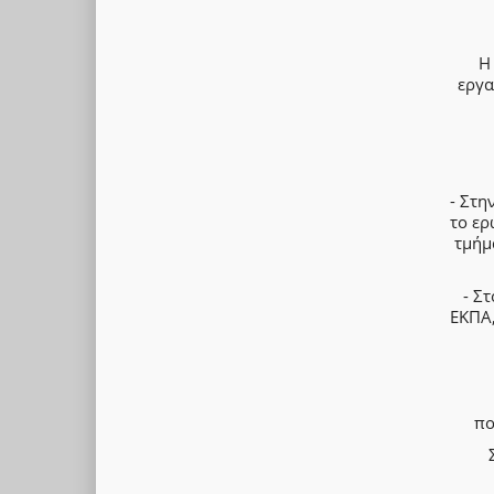
Η
εργα
- Στη
το ερ
τμήμ
- Σ
ΕΚΠΑ,
πο