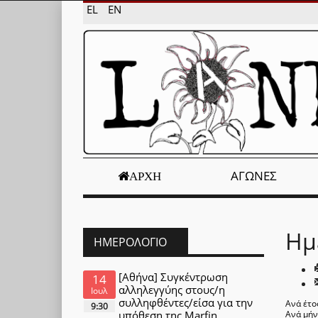
EL
EN
ΑΓΏΝΕΣ
ΑΡΧΉ
Ημ
ΗΜΕΡΟΛΌΓΙΟ
[Αθήνα] Συγκέντρωση
14
αλληλεγγύης στους/η
Ιουλ
συλληφθέντες/είσα για την
Ανά έτο
9:30
υπόθεση της Marfin
Ανά μή