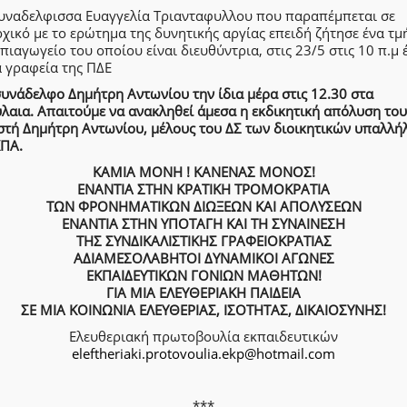
συναδελφισσα Ευαγγελία Τριανταφυλλου που παραπέμπεται σε
χικό με το ερώτημα της δυνητικής αργίας επειδή ζήτησε ένα τμ
πιαγωγείο του οποίου είναι διευθύντρια, στις 23/5 στις 10 π.μ 
α γραφεία της ΠΔΕ
συνάδελφο Δημήτρη Αντωνίου την ίδια μέρα στις 12.30 στα
λαια. Απαιτούμε να ανακληθεί άμεσα η εκδικητική απόλυση του
στή Δημήτρη Αντωνίου, μέλους του ΔΣ των διοικητικών υπαλλή
ΚΠΑ.
ΚΑΜΙΑ ΜΟΝΗ ! ΚΑΝΕΝΑΣ ΜΟΝΟΣ!
ΕΝΑΝΤΙΑ ΣΤΗΝ ΚΡΑΤΙΚΗ ΤΡΟΜΟΚΡΑΤΙΑ
ΤΩΝ ΦΡΟΝΗΜΑΤΙΚΩΝ ΔΙΩΞΕΩΝ ΚΑΙ ΑΠΟΛΥΣΕΩΝ
ΕΝΑΝΤΙΑ ΣΤΗΝ ΥΠΟΤΑΓΗ ΚΑΙ ΤΗ ΣΥΝΑΙΝΕΣΗ
ΤΗΣ ΣΥΝΔΙΚΑΛΙΣΤΙΚΗΣ ΓΡΑΦΕΙΟΚΡΑΤΙΑΣ
ΑΔΙΑΜΕΣΟΛΑΒΗΤΟΙ ΔΥΝΑΜΙΚΟΙ ΑΓΩΝΕΣ
ΕΚΠΑΙΔΕΥΤΙΚΩΝ ΓΟΝΙΩΝ ΜΑΘΗΤΩΝ!
ΓΙΑ ΜΙΑ ΕΛΕΥΘΕΡΙΑΚΗ ΠΑΙΔΕΙΑ
ΣΕ ΜΙΑ ΚΟΙΝΩΝΙΑ ΕΛΕΥΘΕΡΙΑΣ, ΙΣΟΤΗΤΑΣ, ΔΙΚΑΙΟΣΥΝΗΣ!
Ελευθεριακή πρωτοβουλία εκπαιδευτικών
eleftheriaki.protovoulia.ekp@hotmail.com
***