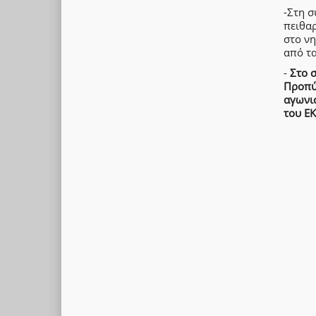
-Στη 
πειθαρ
στο νη
από τ
-
Στο 
Προπύ
αγωνι
του Ε