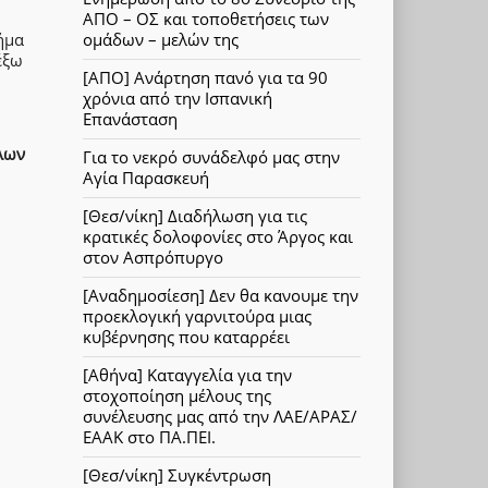
ΑΠΟ – ΟΣ και τοποθετήσεις των
ήμα
ομάδων – μελών της
έξω
[ΑΠΟ] Ανάρτηση πανό για τα 90
χρόνια από την Ισπανική
Επανάσταση
λων
Για το νεκρό συνάδελφό μας στην
Αγία Παρασκευή
[Θεσ/νίκη] Διαδήλωση για τις
κρατικές δολοφονίες στο Άργος και
στον Ασπρόπυργο
[Αναδημοσίεση] Δεν θα κανουμε την
προεκλογική γαρνιτούρα μιας
κυβέρνησης που καταρρέει
[Αθήνα] Καταγγελία για την
στοχοποίηση μέλους της
συνέλευσης μας από την ΛΑΕ/ΑΡΑΣ/
ΕΑΑΚ στο ΠΑ.ΠΕΙ.
[Θεσ/νίκη] Συγκέντρωση