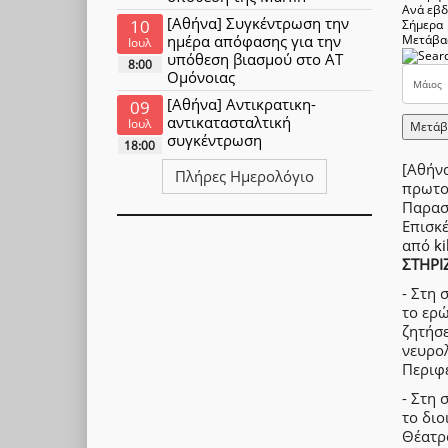
Ανά εβ
[Αθήνα] Συγκέντρωση την
10
Σήμερα
ημέρα απόφασης για την
Μετάβα
Ιουλ
υπόθεση βιασμού στο ΑΤ
8:00
Ομόνοιας
[Αθήνα] Αντικρατικη-
09
αντικατασταλτική
Ιουλ
Μετάβ
συγκέντρωση
18:00
[Αθήν
Πλήρες Ημερολόγιο
πρωτο
Παρασ
Επισκ
από
ki
ΣΤΗΡΙ
- Στη
το ερώ
ζητήσε
νευρολ
Περιφε
- Στη 
το διο
Θέατρο