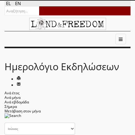
EL
EN
Ημερολόγιο Εκδηλώσεων
Ανά έτος
Ανά μήνα
Ανά εβδομάδα
Σήμερα
Μετάβαση στον μήνα