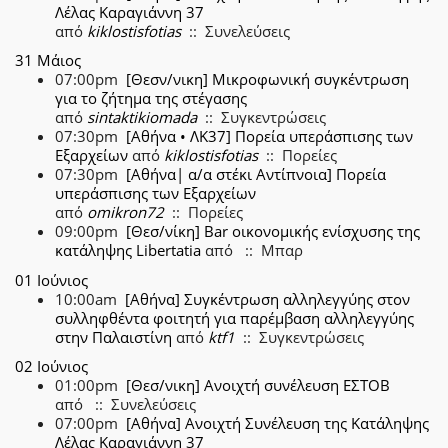
Λέλας Καραγιάννη 37
από
kiklostisfotias
:: Συνελεύσεις
31 Μάιος
07:00pm
[Θεσν/νικη] Μικροφωνική συγκέντρωση
για το ζήτημα της στέγασης
από
sintaktikiomada
:: Συγκεντρώσεις
07:30pm
[Αθήνα • ΛΚ37] Πορεία υπεράσπισης των
Εξαρχείων
από
kiklostisfotias
:: Πορείες
07:30pm
[Αθήνα| α/α στέκι Αντίπνοια] Πορεία
υπεράσπισης των Εξαρχείων
από
omikron72
:: Πορείες
09:00pm
[Θεσ/νίκη] Bar οικονομικής ενίσχυσης της
κατάληψης Libertatia
από
:: Μπαρ
01 Ιούνιος
10:00am
[Αθήνα] Συγκέντρωση αλληλεγγύης στον
συλληφθέντα φοιτητή για παρέμβαση αλληλεγγύης
στην Παλαιστίνη
από
ktf1
:: Συγκεντρώσεις
02 Ιούνιος
01:00pm
[Θεσ/νικη] Ανοιχτή συνέλευση ΕΣΤΟΒ
από
:: Συνελεύσεις
07:00pm
[Αθήνα] Ανοιχτή Συνέλευση της Κατάληψης
Λέλας Καραγιάννη 37