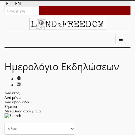
EL
EN
Ημερολόγιο Εκδηλώσεων
Ανά έτος
Ανά μήνα
Ανά εβδομάδα
Σήμερα
Μετάβαση στον μήνα