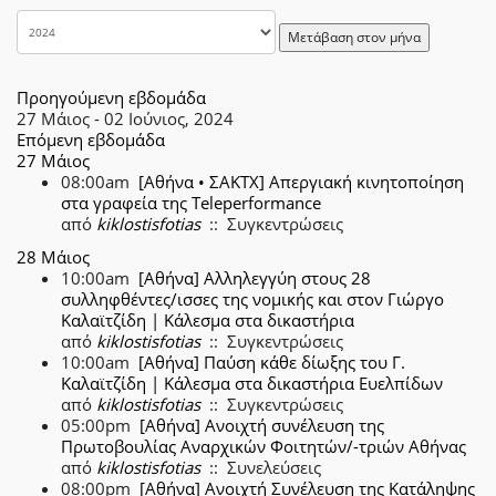
Μετάβαση στον μήνα
Προηγούμενη εβδομάδα
27 Μάιος - 02 Ιούνιος, 2024
Επόμενη εβδομάδα
27 Μάιος
08:00am
[Aθήνα • ΣΑΚΤΧ] Απεργιακή κινητοποίηση
στα γραφεία της Teleperformance
από
kiklostisfotias
:: Συγκεντρώσεις
28 Μάιος
10:00am
[Αθήνα] Αλληλεγγύη στους 28
συλληφθέντες/ισσες της νομικής και στον Γιώργο
Καλαϊτζίδη | Κάλεσμα στα δικαστήρια
από
kiklostisfotias
:: Συγκεντρώσεις
10:00am
[Αθήνα] Παύση κάθε δίωξης του Γ.
Καλαϊτζίδη | Κάλεσμα στα δικαστήρια Ευελπίδων
από
kiklostisfotias
:: Συγκεντρώσεις
05:00pm
[Αθήνα] Ανοιχτή συνέλευση της
Πρωτοβουλίας Αναρχικών Φοιτητών/-τριών Αθήνας
από
kiklostisfotias
:: Συνελεύσεις
08:00pm
[Αθήνα] Ανοιχτή Συνέλευση της Κατάληψης