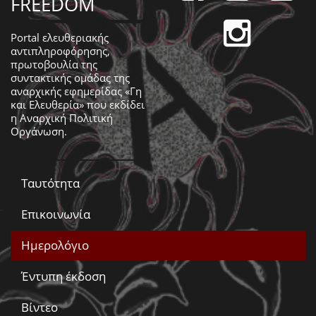
FREEDOM
Portal ελευθεριακής
αντιπληροφόρησης,
πρωτοβουλία της
συντακτικής ομάδας της
αναρχικής εφημερίδας «Γη
και Ελευθερία» που εκδίδει
η
Αναρχική Πολιτική
Οργάνωση
.
Ταυτότητα
Επικοινωνία
Ημερολόγιο
Έντυπη έκδοση
Βίντεο