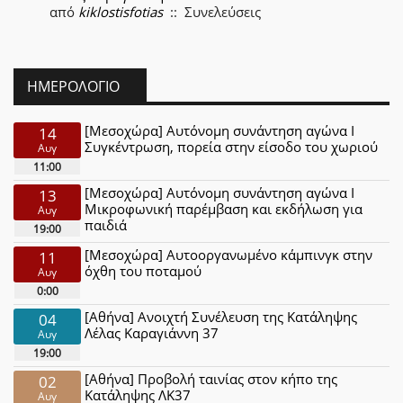
από
kiklostisfotias
:: Συνελεύσεις
ΗΜΕΡΟΛΌΓΙΟ
[Μεσοχώρα] Αυτόνομη συνάντηση αγώνα Ι
14
Συγκέντρωση, πορεία στην είσοδο του χωριού
Αυγ
11:00
[Μεσοχώρα] Αυτόνομη συνάντηση αγώνα Ι
13
Μικροφωνική παρέμβαση και εκδήλωση για
Αυγ
παιδιά
19:00
[Μεσοχώρα] Αυτοοργανωμένο κάμπινγκ στην
11
όχθη του ποταμού
Αυγ
0:00
[Αθήνα] Ανοιχτή Συνέλευση της Κατάληψης
04
Λέλας Καραγιάννη 37
Αυγ
19:00
[Αθήνα] Προβολή ταινίας στον κήπο της
02
Κατάληψης ΛΚ37
Αυγ