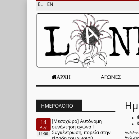
EL
EN
ΑΓΏΝΕΣ
ΑΡΧΉ
Ημ
ΗΜΕΡΟΛΌΓΙΟ
[Μεσοχώρα] Αυτόνομη
14
συνάντηση αγώνα Ι
Αυγ
Συγκέντρωση, πορεία στην
Ανά έτο
11:00
είσοδο του χωριού
Ανά μή