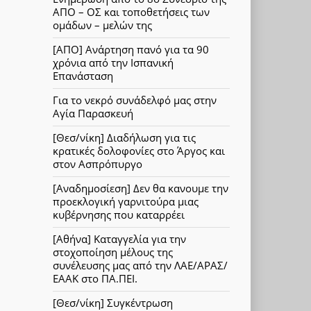
ΑΠΟ – ΟΣ και τοποθετήσεις των
ομάδων – μελών της
[ΑΠΟ] Ανάρτηση πανό για τα 90
χρόνια από την Ισπανική
Επανάσταση
Για το νεκρό συνάδελφό μας στην
Αγία Παρασκευή
[Θεσ/νίκη] Διαδήλωση για τις
κρατικές δολοφονίες στο Άργος και
στον Ασπρόπυργο
[Αναδημοσίεση] Δεν θα κανουμε την
προεκλογική γαρνιτούρα μιας
κυβέρνησης που καταρρέει
[Αθήνα] Καταγγελία για την
στοχοποίηση μέλους της
συνέλευσης μας από την ΛΑΕ/ΑΡΑΣ/
ΕΑΑΚ στο ΠΑ.ΠΕΙ.
[Θεσ/νίκη] Συγκέντρωση