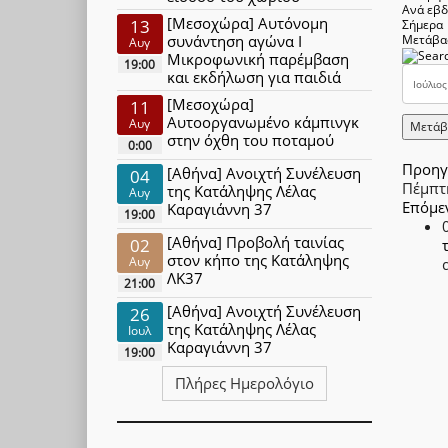
Ανά εβ
[Μεσοχώρα] Αυτόνομη
13
Σήμερα
συνάντηση αγώνα Ι
Μετάβα
Αυγ
Μικροφωνική παρέμβαση
19:00
και εκδήλωση για παιδιά
[Μεσοχώρα]
11
Αυτοοργανωμένο κάμπινγκ
Αυγ
Μετάβ
στην όχθη του ποταμού
0:00
Προηγ
[Αθήνα] Ανοιχτή Συνέλευση
04
Πέμπτ
της Κατάληψης Λέλας
Αυγ
Επόμε
Καραγιάννη 37
19:00
[Αθήνα] Προβολή ταινίας
02
στον κήπο της Κατάληψης
Αυγ
ΛΚ37
21:00
[Αθήνα] Ανοιχτή Συνέλευση
26
της Κατάληψης Λέλας
Ιουλ
Καραγιάννη 37
19:00
Πλήρες Ημερολόγιο