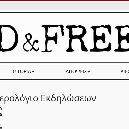
ΙΣΤΟΡΊΑ
ΑΠΌΨΕΙΣ
ΔΙ
ερολόγιο Εκδηλώσεων
ς
να