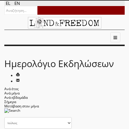
EL
EN
Ημερολόγιο Εκδηλώσεων
Ανά έτος
Ανά μήνα
Ανά εβδομάδα
Σήμερα
Μετάβαση στον μήνα