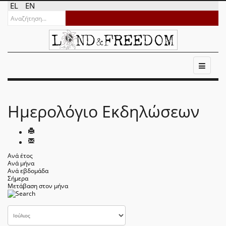
EL
EN
Ημερολόγιο Εκδηλώσεων
Ανά έτος
Ανά μήνα
Ανά εβδομάδα
Σήμερα
Μετάβαση στον μήνα