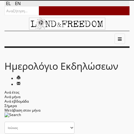
EL
EN
Ημερολόγιο Εκδηλώσεων
Ανά έτος
Ανά μήνα
Ανά εβδομάδα
Σήμερα
Μετάβαση στον μήνα