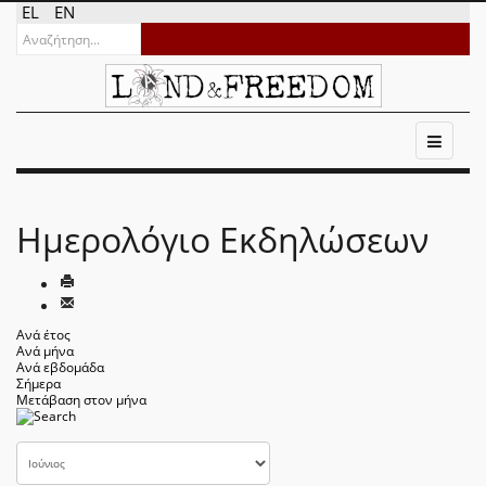
EL
EN
Ημερολόγιο Εκδηλώσεων
Ανά έτος
Ανά μήνα
Ανά εβδομάδα
Σήμερα
Μετάβαση στον μήνα