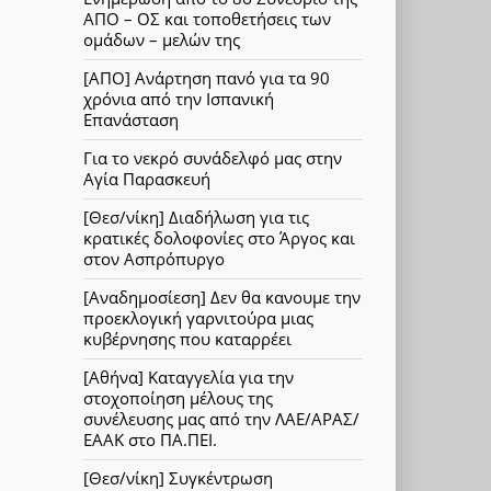
ΑΠΟ – ΟΣ και τοποθετήσεις των
ομάδων – μελών της
[ΑΠΟ] Ανάρτηση πανό για τα 90
χρόνια από την Ισπανική
Επανάσταση
Για το νεκρό συνάδελφό μας στην
Αγία Παρασκευή
[Θεσ/νίκη] Διαδήλωση για τις
κρατικές δολοφονίες στο Άργος και
στον Ασπρόπυργο
[Αναδημοσίεση] Δεν θα κανουμε την
προεκλογική γαρνιτούρα μιας
κυβέρνησης που καταρρέει
[Αθήνα] Καταγγελία για την
στοχοποίηση μέλους της
συνέλευσης μας από την ΛΑΕ/ΑΡΑΣ/
ΕΑΑΚ στο ΠΑ.ΠΕΙ.
[Θεσ/νίκη] Συγκέντρωση