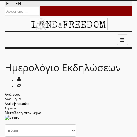
EL
EN
Ημερολόγιο Εκδηλώσεων
Ανά έτος
Ανά μήνα
Ανά εβδομάδα
Σήμερα
Μετάβαση στον μήνα