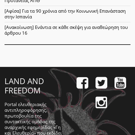
Πρυτανείας ΑΠΘ
[Αφίσα] Για τα 90 χρόνια από την Κοινωνική Επανάσταση
στην Ισπανία
[Ανακοίνωση] Ενάντια σε κάθε σκέψη για αναθεώρηση του
άρθρου 16
LAND AND
FREEDOM
Portal ελευθεριακής
αντιπληροφόρησης,
πρωτοβουλία της
συντακτικής ομάδας της
αναρχικής εφημερίδας «Γη
και Ελευθερία» που εκδίδει