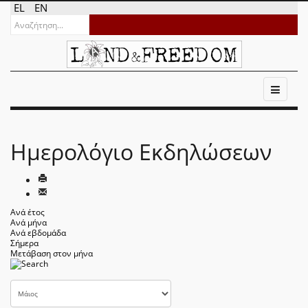
EL
EN
Ημερολόγιο Εκδηλώσεων
Ανά έτος
Ανά μήνα
Ανά εβδομάδα
Σήμερα
Μετάβαση στον μήνα