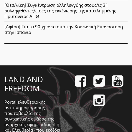
[Θεσ/νίκη] Συγκέντρωση αλληλεγγύης στους/ις 31
συλληφθέντες/είσες της εκκένωσης της κατειλημμένης
Πρυτανείας ΑΠΘ
[Αφίσα] Για τα 90 χρόνια από την Κοινωνική Επανάσταση
στην Ισπανία
LAND AND
FREEDOM
Portal ελευθεριακής
αντιπληροφόρησης,
πρωτοβουλία της
συντακτικής ομάδας της
αναρχικής εφημερίδας «Γη
και Ελευθερία» που εκδίδει