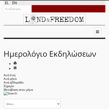
EL
EN
Ημερολόγιο Εκδηλώσεων
Ανά έτος
Ανά μήνα
Ανά εβδομάδα
Σήμερα
Μετάβαση στον μήνα