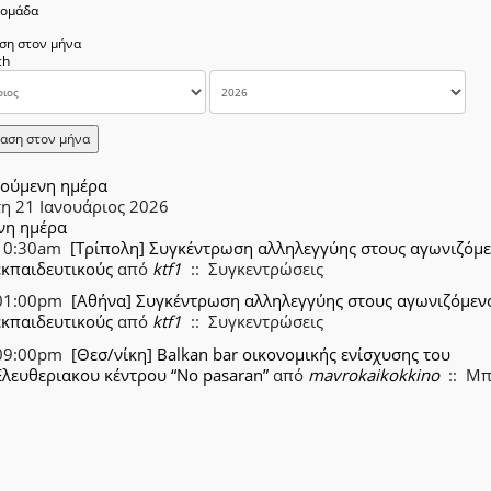
δομάδα
ση στον μήνα
αση στον μήνα
ούμενη ημέρα
τη 21 Ιανουάριος 2026
νη ημέρα
10:30am
[Τρίπολη] Συγκέντρωση αλληλεγγύης στους αγωνιζόμ
εκπαιδευτικούς
από
ktf1
:: Συγκεντρώσεις
01:00pm
[Αθήνα] Συγκέντρωση αλληλεγγύης στους αγωνιζόμεν
εκπαιδευτικούς
από
ktf1
:: Συγκεντρώσεις
09:00pm
[Θεσ/νίκη] Balkan bar οικονομικής ενίσχυσης του
Ελευθεριακου κέντρου “No pasaran”
από
mavrokaikokkino
:: Μ