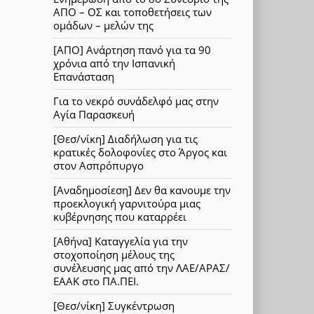
ΑΠΟ – ΟΣ και τοποθετήσεις των
ομάδων – μελών της
[ΑΠΟ] Ανάρτηση πανό για τα 90
χρόνια από την Ισπανική
Επανάσταση
Για το νεκρό συνάδελφό μας στην
Αγία Παρασκευή
[Θεσ/νίκη] Διαδήλωση για τις
κρατικές δολοφονίες στο Άργος και
στον Ασπρόπυργο
[Αναδημοσίεση] Δεν θα κανουμε την
προεκλογική γαρνιτούρα μιας
κυβέρνησης που καταρρέει
[Αθήνα] Καταγγελία για την
στοχοποίηση μέλους της
συνέλευσης μας από την ΛΑΕ/ΑΡΑΣ/
ΕΑΑΚ στο ΠΑ.ΠΕΙ.
[Θεσ/νίκη] Συγκέντρωση