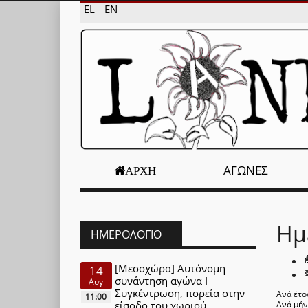
EL
EN
ΑΓΏΝΕΣ
ΑΡΧΉ
Ημ
ΗΜΕΡΟΛΌΓΙΟ
[Μεσοχώρα] Αυτόνομη
14
συνάντηση αγώνα Ι
Αυγ
Συγκέντρωση, πορεία στην
Ανά έτο
11:00
είσοδο του χωριού
Ανά μή