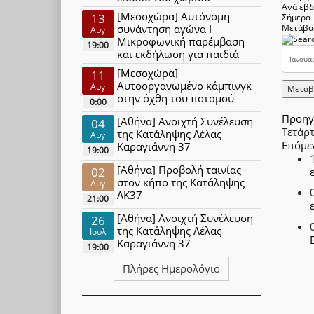
Ανά εβ
[Μεσοχώρα] Αυτόνομη
13
Σήμερα
συνάντηση αγώνα Ι
Μετάβα
Αυγ
Μικροφωνική παρέμβαση
19:00
και εκδήλωση για παιδιά
[Μεσοχώρα]
11
Αυτοοργανωμένο κάμπινγκ
Αυγ
Μετάβ
στην όχθη του ποταμού
0:00
Προηγ
[Αθήνα] Ανοιχτή Συνέλευση
04
Τετάρ
της Κατάληψης Λέλας
Αυγ
Επόμε
Καραγιάννη 37
19:00
[Αθήνα] Προβολή ταινίας
02
στον κήπο της Κατάληψης
Αυγ
ΛΚ37
21:00
[Αθήνα] Ανοιχτή Συνέλευση
26
της Κατάληψης Λέλας
Ιουλ
Καραγιάννη 37
19:00
Πλήρες Ημερολόγιο