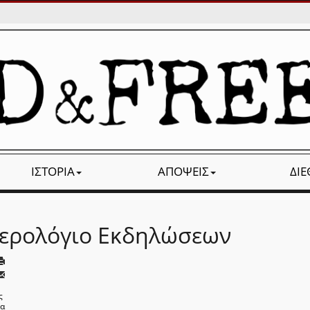
ΙΣΤΟΡΊΑ
ΑΠΌΨΕΙΣ
ΔΙ
ερολόγιο Εκδηλώσεων
ς
να