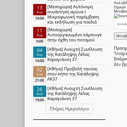
Ανά εβ
[Μεσοχώρα] Αυτόνομη
13
Σήμερα
συνάντηση αγώνα Ι
Μετάβα
Αυγ
Μικροφωνική παρέμβαση
19:00
και εκδήλωση για παιδιά
[Μεσοχώρα]
11
Αυτοοργανωμένο κάμπινγκ
Αυγ
Μετάβ
στην όχθη του ποταμού
0:00
Προηγ
[Αθήνα] Ανοιχτή Συνέλευση
04
Τετάρ
της Κατάληψης Λέλας
Αυγ
Επόμε
Καραγιάννη 37
19:00
Δεν β
[Αθήνα] Προβολή ταινίας
02
στον κήπο της Κατάληψης
Αυγ
ΛΚ37
21:00
[Αθήνα] Ανοιχτή Συνέλευση
26
της Κατάληψης Λέλας
Ιουλ
Καραγιάννη 37
19:00
Πλήρες Ημερολόγιο