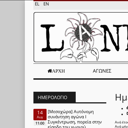
EL
EN
ΑΓΏΝΕΣ
ΑΡΧΉ
Ημ
ΗΜΕΡΟΛΌΓΙΟ
[Μεσοχώρα] Αυτόνομη
14
συνάντηση αγώνα Ι
Αυγ
Συγκέντρωση, πορεία στην
Ανά έτο
11:00
είσοδο του χωριού
Ανά μή