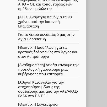
ΑΠΟ – ΟΣ και τοποθετήσεις των
ομάδων – μελών της
[ΑΠΟ] Ανάρτηση πανό για τα 90
χρόνια από την Ισπανική
Επανάσταση
Για το νεκρό συνάδελφό μας στην
Αγία Παρασκευή
[Θεσ/νίκη] Διαδήλωση για τις
κρατικές δολοφονίες στο Άργος και
στον Ασπρόπυργο
[Αναδημοσίεση] Δεν θα κανουμε την
προεκλογική γαρνιτούρα μιας
κυβέρνησης που καταρρέει
[Αθήνα] Καταγγελία για την
στοχοποίηση μέλους της
συνέλευσης μας από την ΛΑΕ/ΑΡΑΣ/
ΕΑΑΚ στο ΠΑ.ΠΕΙ.
[Θεσ/νίκη] Συγκέντρωση