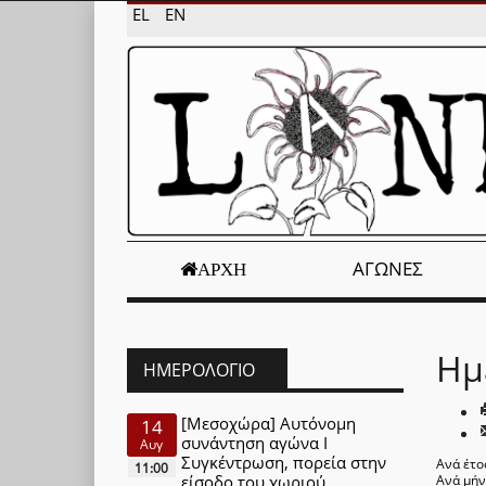
EL
EN
ΑΓΏΝΕΣ
ΑΡΧΉ
Ημ
ΗΜΕΡΟΛΌΓΙΟ
[Μεσοχώρα] Αυτόνομη
14
συνάντηση αγώνα Ι
Αυγ
Συγκέντρωση, πορεία στην
Ανά έτο
11:00
είσοδο του χωριού
Ανά μή