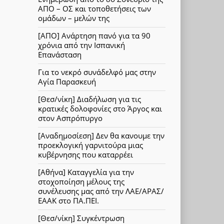
ΑΠΟ – ΟΣ και τοποθετήσεις των
ομάδων – μελών της
[ΑΠΟ] Ανάρτηση πανό για τα 90
χρόνια από την Ισπανική
Επανάσταση
Για το νεκρό συνάδελφό μας στην
Αγία Παρασκευή
[Θεσ/νίκη] Διαδήλωση για τις
κρατικές δολοφονίες στο Άργος και
στον Ασπρόπυργο
[Αναδημοσίεση] Δεν θα κανουμε την
προεκλογική γαρνιτούρα μιας
κυβέρνησης που καταρρέει
[Αθήνα] Καταγγελία για την
στοχοποίηση μέλους της
συνέλευσης μας από την ΛΑΕ/ΑΡΑΣ/
ΕΑΑΚ στο ΠΑ.ΠΕΙ.
[Θεσ/νίκη] Συγκέντρωση