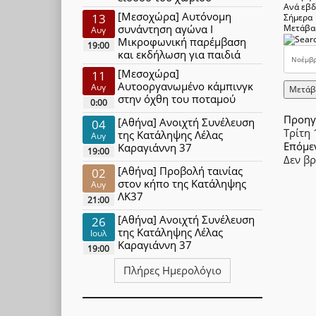
Ανά εβ
[Μεσοχώρα] Αυτόνομη
13
Σήμερα
συνάντηση αγώνα Ι
Μετάβα
Αυγ
Μικροφωνική παρέμβαση
19:00
και εκδήλωση για παιδιά
[Μεσοχώρα]
11
Αυτοοργανωμένο κάμπινγκ
Αυγ
Μετάβ
στην όχθη του ποταμού
0:00
Προηγ
[Αθήνα] Ανοιχτή Συνέλευση
04
Τρίτη
της Κατάληψης Λέλας
Αυγ
Επόμε
Καραγιάννη 37
19:00
Δεν β
[Αθήνα] Προβολή ταινίας
02
στον κήπο της Κατάληψης
Αυγ
ΛΚ37
21:00
[Αθήνα] Ανοιχτή Συνέλευση
26
της Κατάληψης Λέλας
Ιουλ
Καραγιάννη 37
19:00
Πλήρες Ημερολόγιο