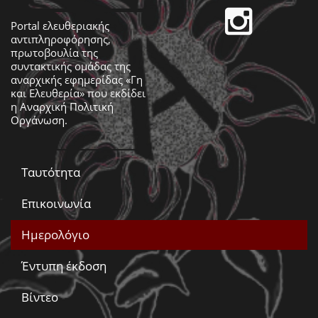
Portal ελευθεριακής
αντιπληροφόρησης,
πρωτοβουλία της
συντακτικής ομάδας της
αναρχικής εφημερίδας «Γη
και Ελευθερία» που εκδίδει
η
Αναρχική Πολιτική
Οργάνωση
.
Ταυτότητα
Επικοινωνία
Ημερολόγιο
Έντυπη έκδοση
Βίντεο