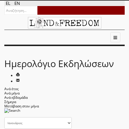
EL
EN
Ημερολόγιο Εκδηλώσεων
Ανά έτος
Ανά μήνα
Ανά εβδομάδα
Σήμερα
Μετάβαση στον μήνα