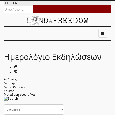
EL
EN
Ημερολόγιο Εκδηλώσεων
Ανά έτος
Ανά μήνα
Ανά εβδομάδα
Σήμερα
Μετάβαση στον μήνα