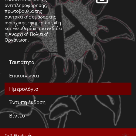
αντιπληροφόρησης,
πρωτοβουλία της
συντακτικής ομάδας της
αναρχικής εφημερίδας «Γη
και Ελευθερία» που εκδίδει
η
Αναρχική Πολιτική
Οργάνωση
.
Ταυτότητα
Επικοινωνία
Ημερολόγιο
Έντυπη έκδοση
Βίντεο
Γη & Ελευθερία