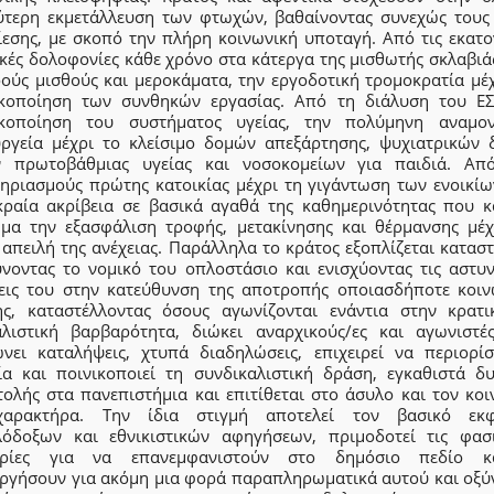
ύτερη εκμετάλλευση των φτωχών, βαθαίνοντας συνεχώς τους
ίεσης, με σκοπό την πλήρη κοινωνική υποταγή. Από τις εκατο
κές δολοφονίες κάθε χρόνο στα κάτεργα της μισθωτής σκλαβιά
ρούς μισθούς και μεροκάματα, την εργοδοτική τρομοκρατία μέχ
ικοποίηση των συνθηκών εργασίας. Από τη διάλυση του ΕΣ
ικοποίηση του συστήματος υγείας, την πολύμηνη αναμο
υργεία μέχρι το κλείσιμο δομών απεξάρτησης, ψυχιατρικών 
 πρωτοβάθμιας υγείας και νοσοκομείων για παιδιά. Απ
τηριασμούς πρώτης κατοικίας μέχρι τη γιγάντωση των ενοικίω
κραία ακρίβεια σε βασικά αγαθά της καθημερινότητας που κ
ημα την εξασφάλιση τροφής, μετακίνησης και θέρμανσης μέχ
απειλή της ανέχειας. Παράλληλα το κράτος εξοπλίζεται κατασ
ύνοντας το νομικό του οπλοστάσιο και ενισχύοντας τις αστυν
εις του στην κατεύθυνση της αποτροπής οποιασδήποτε κοιν
ης, καταστέλλοντας όσους αγωνίζονται ενάντια στην κρατι
αλιστική βαρβαρότητα, διώκει αναρχικούς/ες και αγωνιστές/
ώνει καταλήψεις, χτυπά διαδηλώσεις, επιχειρεί να περιορίσ
ία και ποινικοποιεί τη συνδικαλιστική δράση, εγκαθιστά δυ
τολής στα πανεπιστήμια και επιτίθεται στο άσυλο και τον κοι
αρακτήρα. Την ίδια στιγμή αποτελεί τον βασικό εκ
λόδοξων και εθνικιστικών αφηγήσεων, πριμοδοτεί τις φασι
ορίες για να επανεμφανιστούν στο δημόσιο πεδίο κ
υργήσουν για ακόμη μια φορά παραπληρωματικά αυτού και οξύν