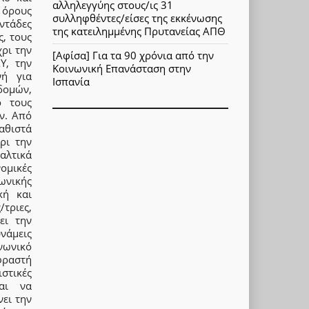
αλληλεγγύης στους/ις 31
 όρους
συλληφθέντες/είσες της εκκένωσης
ντάδες
της κατειλημμένης Πρυτανείας ΑΠΘ
ς, τους
ρι την
[Αφίσα] Για τα 90 χρόνια από την
Υ, την
Κοινωνική Επανάσταση στην
νή για
Ισπανία
δομών,
ό τους
ν. Από
αθιστά
ρι την
ταλτικά
ομικές
ωνικής
κή και
τριες,
ει την
νάμεις
νωνικό
φραστή
στικές
αι να
ει την