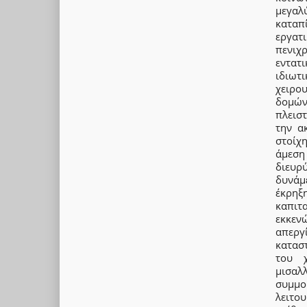
μεγαλ
καταπ
εργατι
πενιχ
εντατ
ιδιωτ
χειρο
δομών
πλεισ
την α
στοίχ
άμεση 
διευρ
δυνάμ
έκρηξ
καπιτ
εκκεν
απεργ
κατασ
του χ
μισαλ
συμμ
λειτο