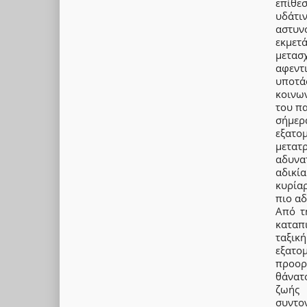
επίθε
υδάτι
αστυν
εκμετ
μετασ
αφεντι
υποτά
κοινω
του πα
σήμερ
εξατο
μετατ
αδυνα
αδικί
κυρίαρ
πιο α
Από τ
καταπι
ταξική
εξατο
προορ
θάνατ
ζωής 
συντ