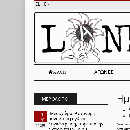
EL
EN
ΑΓΏΝΕΣ
ΑΡΧΉ
Ημ
ΗΜΕΡΟΛΌΓΙΟ
[Μεσοχώρα] Αυτόνομη
14
συνάντηση αγώνα Ι
Αυγ
Συγκέντρωση, πορεία στην
Ανά έτο
11:00
είσοδο του χωριού
Ανά μή