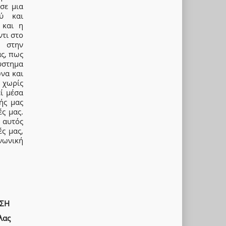
σε μια
ού και
 και η
ντι στο
ι στην
ας, πως
ύστημα
ώνα και
 χωρίς
εί μέσα
ής μας
ς μας.
 αυτός
ς μας,
νωνική
ΑΣΗ
λας