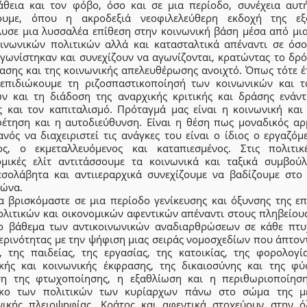
άθεια και τον φόβο, όσο και σε μια περίοδο, συνέχεια αυτ
ουμε, όπου η ακροδεξιά νεοφιλελεύθερη εκδοχή της εξ
λυσε μια λυσσαλέα επίθεση στην κοινωνική βάση μέσα από μια
οινωνικών πολιτικών αλλά και κατασταλτικά απέναντι σε όσο
αγωνίστηκαν και συνεχίζουν να αγωνίζονται, κρατώντας το δρό
ασης και της κοινωνικής απελευθέρωσης ανοιχτό. Όπως τότε έ
επιδιώκουμε τη ριζοσπαστικοποίησή των κοινωνικών και τ
ν και τη διάδοση της αναρχικής κριτικής και δράσης ενάντ
ς και τον καπιταλισμό. Πρόταγμά μας είναι η κοινωνική και 
φέτηση και η αυτοδιεύθυνση. Είναι η θέση πως μοναδικός αρ
ανός να διαχειριστεί τις ανάγκες του είναι ο ίδιος ο εργαζόμ
ος, ο εκμεταλλευόμενος και καταπιεσμένος. Στις πολιτικ
ομικές ελίτ αντιτάσσουμε τα κοινωνικά και ταξικά συμβούλ
εσολάβητα και αντιιεραρχικά συνεχίζουμε να βαδίζουμε στο
γώνα.
α βρισκόμαστε σε μια περίοδο γενίκευσης και όξυνσης της επ
ολιτικών και οικονομικών αφεντικών απέναντι στους πληβείους
ο βάθεμα των αντικοινωνικών αναδιαρθρώσεων σε κάθε πτυ
ερινότητας με την ψήφιση μιας σειράς νομοσχεδίων που άπτοντ
ς, της παιδείας, της εργασίας, της κατοικίας, της φορολογία
ικής και κοινωνικής έκφρασης, της δικαιοσύνης και της φύ
ση της φτωχοποίησης, η εξαθλίωση και η περιθωριοποίηση
κο των πολιτικών των κυρίαρχων πάνω στο σώμα της μ
νικής πλειοψηφίας. Κράτος και αφεντικά στοχεύουν στην ό