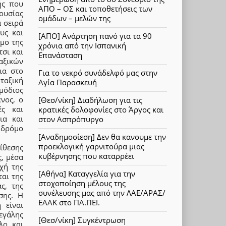
ής που
ΑΠΟ – ΟΣ και τοποθετήσεις των
ουσίας
ομάδων – μελών της
 σειρά
υς και
[ΑΠΟ] Ανάρτηση πανό για τα 90
μο της
χρόνια από την Ισπανική
τσι και
Επανάσταση
αξικών
ια στο
Για το νεκρό συνάδελφό μας στην
ταξική
Αγία Παρασκευή
μόδιος
ενος, ο
[Θεσ/νίκη] Διαδήλωση για τις
ές και
κρατικές δολοφονίες στο Άργος και
ια και
στον Ασπρόπυργο
 δρόμο
[Αναδημοσίεση] Δεν θα κανουμε την
προεκλογική γαρνιτούρα μιας
ίθεσης
κυβέρνησης που καταρρέει
, μέσα
χή της
[Αθήνα] Καταγγελία για την
αι της
στοχοποίηση μέλους της
ς, της
συνέλευσης μας από την ΛΑΕ/ΑΡΑΣ/
σης. Η
ΕΑΑΚ στο ΠΑ.ΠΕΙ.
 είναι
εγάλης
[Θεσ/νίκη] Συγκέντρωση
λο και