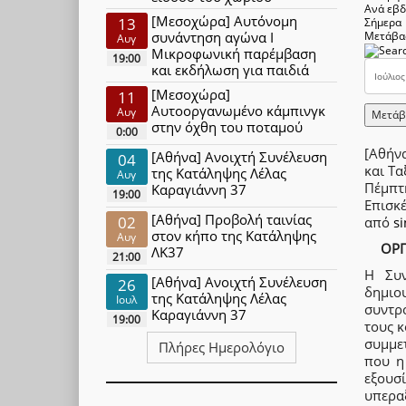
Ανά εβ
[Μεσοχώρα] Αυτόνομη
13
Σήμερα
συνάντηση αγώνα Ι
Μετάβα
Αυγ
Μικροφωνική παρέμβαση
19:00
και εκδήλωση για παιδιά
[Μεσοχώρα]
11
Αυτοοργανωμένο κάμπινγκ
Αυγ
Μετάβ
στην όχθη του ποταμού
0:00
[Αθήνα
[Αθήνα] Ανοιχτή Συνέλευση
04
και Τα
της Κατάληψης Λέλας
Αυγ
Πέμπτ
Καραγιάννη 37
19:00
Επισκ
[Αθήνα] Προβολή ταινίας
02
από
s
στον κήπο της Κατάληψης
Αυγ
ΟΡΓ
ΛΚ37
21:00
Η Συν
[Αθήνα] Ανοιχτή Συνέλευση
26
δημιο
της Κατάληψης Λέλας
Ιουλ
συντρό
Καραγιάννη 37
19:00
τους κ
συμμε
Πλήρες Ημερολόγιο
που η
εξουσ
υπερα