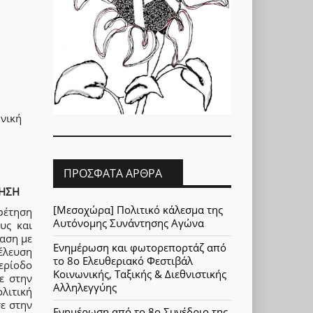
ωνική
ΠΡΌΣΦΑΤΑ ΆΡΘΡΑ
ΤΗΣΗ
[Μεσοχώρα] Πολιτικό κάλεσμα της
φέτηση
Αυτόνομης Συνάντησης Αγώνα
υς και
ραση με
Ενημέρωση και φωτορεπορτάζ από
νέλευση
το 8ο Ελευθεριακό Φεστιβάλ
ερίοδο
Κοινωνικής, Ταξικής & Διεθνιστικής
ε στην
Αλληλεγγύης
λιτική
ε στην
Ενημέρωση από το 8ο Συνέδριο της