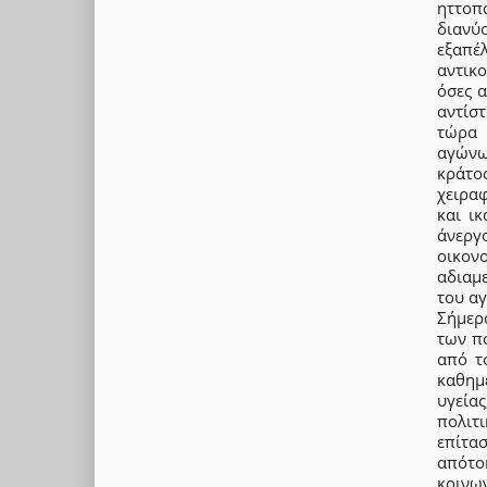
ηττοπ
διανύ
εξαπέ
αντικ
όσες 
αντίστ
τώρα 
αγώνω
κράτο
χειρα
και ικ
άνεργ
οικον
αδιαμ
του α
Σήμερ
των π
από τ
καθημ
υγεία
πολιτ
επίτα
απότο
κοινω