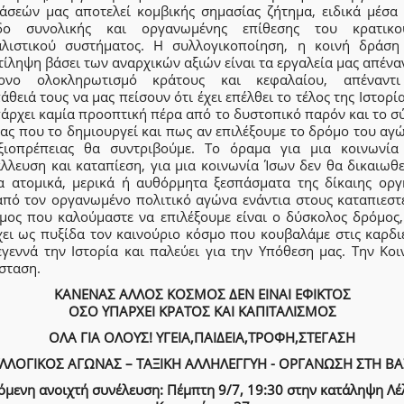
τάσεών μας αποτελεί κομβικής σημασίας ζήτημα, ειδικά μέσα 
δο συνολικής και οργανωμένης επίθεσης του κρατικ
αλιστικού συστήματος. Η συλλογικοποίηση, η κοινή δράση
ίληψη βάσει των αναρχικών αξιών είναι τα εργαλεία μας απένα
ονο ολοκληρωτισμό κράτους και κεφαλαίου, απέναντ
θειά τους να μας πείσουν ότι έχει επέλθει το τέλος της Ιστορί
πάρχει καμία προοπτική πέρα από το δυστοπικό παρόν και το σ
ας που το δημιουργεί και πως αν επιλέξουμε το δρόμο του αγ
ξιοπρέπειας θα συντριβούμε. Το όραμα για μια κοινωνία
λλευση και καταπίεση, για μια κοινωνία Ίσων δεν θα δικαιωθ
α ατομικά, μερικά ή αυθόρμητα ξεσπάσματα της δίκαιης οργ
από τον οργανωμένο πολιτικό αγώνα ενάντια στους καταπιεστέ
μος που καλούμαστε να επιλέξουμε είναι ο δύσκολος δρόμος,
χει ως πυξίδα τον καινούριο κόσμο που κουβαλάμε στις καρδιέ
εγεννά την Ιστορία και παλεύει για την Υπόθεση μας. Την Κοι
σταση.
ΚΑΝΕΝΑΣ ΑΛΛΟΣ ΚΟΣΜΟΣ ΔΕΝ ΕΙΝΑΙ ΕΦΙΚΤΟΣ
ΟΣΟ ΥΠΑΡΧΕΙ ΚΡΑΤΟΣ ΚΑΙ ΚΑΠΙΤΑΛΙΣΜΟΣ
ΟΛΑ ΓΙΑ ΟΛΟΥΣ! ΥΓΕΙΑ,ΠΑΙΔΕΙΑ,ΤΡΟΦΗ,ΣΤΕΓΑΣΗ
ΛΛΟΓΙΚΟΣ ΑΓΩΝΑΣ – ΤΑΞΙΚΗ ΑΛΛΗΛΕΓΓΥΗ - ΟΡΓΑΝΩΣΗ ΣΤΗ Β
όμενη ανοιχτή συνέλευση: Πέμπτη 9/7, 19:30 στην κατάληψη Λέ