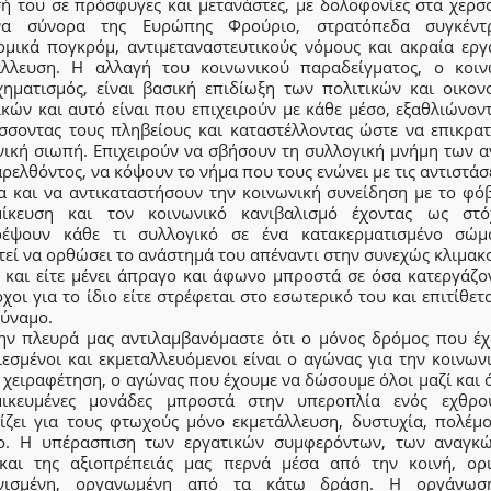
σή του σε πρόσφυγες και μετανάστες, με δολοφονίες στα χερσα
να σύνορα της Ευρώπης Φρούριο, στρατόπεδα συγκέντ
ομικά πογκρόμ, αντιμεταναστευτικούς νόμους και ακραία εργ
άλλευση. Η αλλαγή του κοινωνικού παραδείγματος, ο κοιν
χηματισμός, είναι βασική επιδίωξη των πολιτικών και οικον
κών και αυτό είναι που επιχειρούν με κάθε μέσο, εξαθλιώνον
σσοντας τους πληβείους και καταστέλλοντας ώστε να επικρατ
νική σιωπή. Επιχειρούν να σβήσουν τη συλλογική μνήμη των 
ρελθόντος, να κόψουν το νήμα που τους ενώνει με τις αντιστάσ
α και να αντικαταστήσουν την κοινωνική συνείδηση με το φόβ
μίκευση και τον κοινωνικό κανιβαλισμό έχοντας ως στ
ρέψουν κάθε τι συλλογικό σε ένα κατακερματισμένο σώ
τεί να ορθώσει το ανάστημά του απέναντι στην συνεχώς κλιμακ
α και είτε μένει άπραγο και άφωνο μπροστά σε όσα κατεργάζον
χοι για το ίδιο είτε στρέφεται στο εσωτερικό του και επιτίθετ
δύναμο.
ην πλευρά μας αντιλαμβανόμαστε ότι ο μόνος δρόμος που έχ
εσμένοι και εκμεταλλευόμενοι είναι ο αγώνας για την κοινων
 χειραφέτηση, ο αγώνας που έχουμε να δώσουμε όλοι μαζί και 
μικευμένες μονάδες μπροστά στην υπεροπλία ενός εχθρ
ίζει για τους φτωχούς μόνο εκμετάλλευση, δυστυχία, πολέμο
ο. Η υπέρασπιση των εργατικών συμφερόντων, των αναγκώ
και της αξιοπρέπειάς μας περνά μέσα από την κοινή, ορι
ονισμένη, οργανωμένη από τα κάτω δράση. Η οργάνωσ