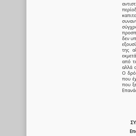
αντισ
περίο
καπιτ
συναντ
σύγχρ
προσπά
δεν υ
εξουσί
της α
εκμετά
από τ
αλλά 
Ο δρό
που έ
που ξ
Επανά
ΣΥ
Επ