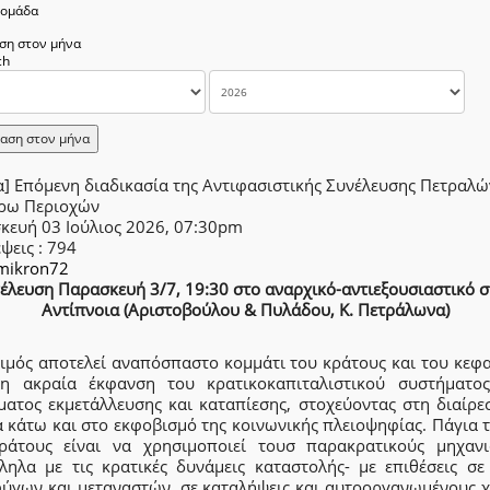
δομάδα
ση στον μήνα
αση στον μήνα
α] Επόμενη διαδικασία της Αντιφασιστικής Συνέλευσης Πετραλ
ύρω Περιοχών
κευή 03 Ιούλιος 2026, 07:30pm
έψεις
: 794
mikron72
έλευση Παρασκευή 3/7, 19:30 στο αναρχικό-αντιεξουσιαστικό σ
Αντίπνοια (Αριστοβούλου & Πυλάδου, Κ. Πετράλωνα)
ιμός αποτελεί αναπόσπαστο κομμάτι του κράτους και του κεφα
 η ακραία έκφανση του κρατικοκαπιταλιστικού συστήματος
ματος εκμετάλλευσης και καταπίεσης, στοχεύοντας στη διαίρε
 κάτω και στο εκφοβισμό της κοινωνικής πλειοψηφίας. Πάγια 
ράτους είναι να χρησιμοποιεί τουσ παρακρατικούς μηχανι
ληλα με τις κρατικές δυνάμεις καταστολής- με επιθέσεις σε
ύγων και μεταναστών, σε καταλήψεις και αυτοοργανωμένους 