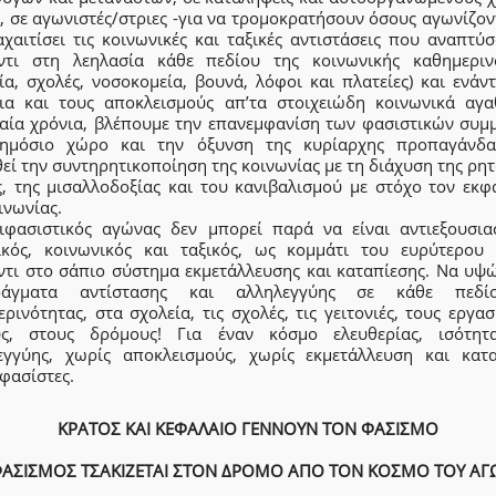
 σε αγωνιστές/στριες -για να τρομοκρατήσουν όσους αγωνίζον
χαιτίσει τις κοινωνικές και ταξικές αντιστάσεις που αναπτύ
ντι στη λεηλασία κάθε πεδίου της κοινωνικής καθημεριν
ία, σχολές, νοσοκομεία, βουνά, λόφοι και πλατείες) και ενάν
ια και τους αποκλεισμούς απ’τα στοιχειώδη κοινωνικά αγα
ταία χρόνια, βλέπουμε την επανεμφανίση των φασιστικών συμ
ημόσιο χώρο και την όξυνση της κυρίαρχης προπαγάνδ
ί την συντηρητικοποίηση της κοινωνίας με τη διάχυση της ρη
ς, της μισαλλοδοξίας και του κανιβαλισμού με στόχο τον εκφ
ινωνίας.
ιφασιστικός αγώνας δεν μπορεί παρά να είναι αντιεξουσιασ
ικός, κοινωνικός και ταξικός, ως κομμάτι του ευρύτερου
ντι στο σάπιο σύστημα εκμετάλλευσης και καταπίεσης. Να υψ
ράγματα αντίστασης και αλληλεγγύης σε κάθε πεδί
ρινότητας, στα σχολεία, τις σχολές, τις γειτονιές, τους εργα
ς, στους δρόμους! Για έναν κόσμο ελευθερίας, ισότητ
εγγύης, χωρίς αποκλεισμούς, χωρίς εκμετάλλευση και κατα
φασίστες.
ΚΡΑΤΟΣ ΚΑΙ ΚΕΦΑΛΑΙΟ ΓΕΝΝΟΥΝ ΤΟΝ ΦΑΣΙΣΜΟ
ΦΑΣΙΣΜΟΣ ΤΣΑΚΙΖΕΤΑΙ ΣΤΟΝ ΔΡΟΜΟ ΑΠΟ ΤΟΝ ΚΟΣΜΟ ΤΟΥ ΑΓ