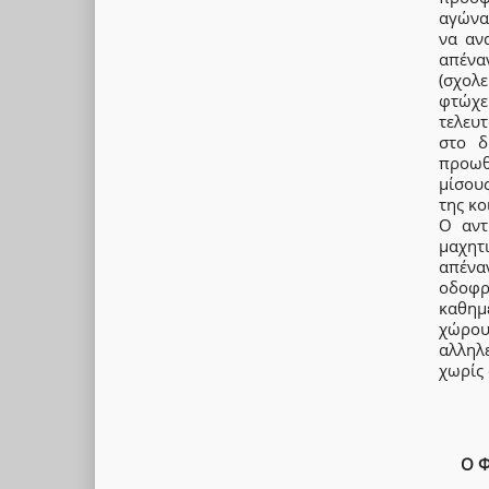
αγώνα,
να ανα
απένα
(σχολε
φτώχε
τελευ
στο δ
προωθε
μίσου
της κο
Ο αντ
μαχητ
απένα
οδοφ
καθημε
χώρου
αλληλ
χωρίς 
Ο 