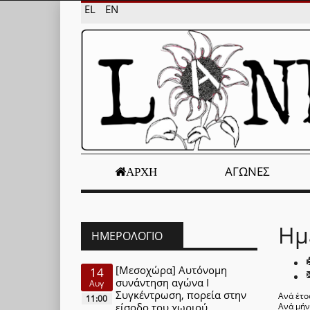
EL
EN
ΑΓΏΝΕΣ
ΑΡΧΉ
Ημ
ΗΜΕΡΟΛΌΓΙΟ
[Μεσοχώρα] Αυτόνομη
14
συνάντηση αγώνα Ι
Αυγ
Συγκέντρωση, πορεία στην
Ανά έτο
11:00
είσοδο του χωριού
Ανά μή