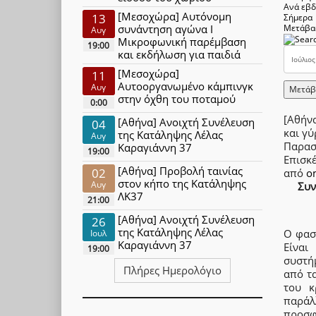
Ανά εβ
[Μεσοχώρα] Αυτόνομη
13
Σήμερα
συνάντηση αγώνα Ι
Μετάβα
Αυγ
Μικροφωνική παρέμβαση
19:00
και εκδήλωση για παιδιά
[Μεσοχώρα]
11
Αυτοοργανωμένο κάμπινγκ
Αυγ
Μετάβ
στην όχθη του ποταμού
0:00
[Αθήν
[Αθήνα] Ανοιχτή Συνέλευση
04
και γ
της Κατάληψης Λέλας
Αυγ
Παρασ
Καραγιάννη 37
19:00
Επισκ
[Αθήνα] Προβολή ταινίας
02
από
o
στον κήπο της Κατάληψης
Αυγ
Συν
ΛΚ37
21:00
[Αθήνα] Ανοιχτή Συνέλευση
26
της Κατάληψης Λέλας
Ο φασ
Ιουλ
Καραγιάννη 37
Είναι
19:00
συστή
Πλήρες Ημερολόγιο
από τα
του κ
παράλ
προσφ