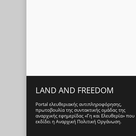
LAND AND FREEDOM
Portal ελευθεριακής αντιπληροφόρησης,
πρωτοβουλία της συντακτικής ομάδας της
αναρχικής εφημερίδας «Γη και Ελευθερία» που
εκδίδει η
Αναρχική Πολιτική Οργάνωση
.