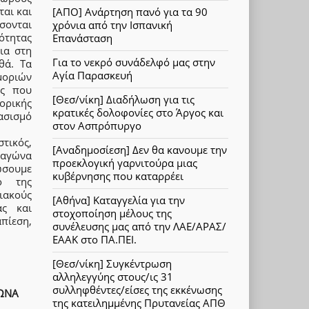
ται και
[ΑΠΟ] Ανάρτηση πανό για τα 90
σσονται
χρόνια από την Ισπανική
ότητας
Επανάσταση
τια στη
Για το νεκρό συνάδελφό μας στην
θά. Τα
Αγία Παρασκευή
μοριών
ας που
[Θεσ/νίκη] Διαδήλωση για τις
τορικής
κρατικές δολοφονίες στο Άργος και
ασισμό
στον Ασπρόπυργο
τικός,
[Αναδημοσίεση] Δεν θα κανουμε την
 αγώνα
προεκλογική γαρνιτούρα μιας
ώσουμε
κυβέρνησης που καταρρέει
ο της
σιακούς
[Αθήνα] Καταγγελία για την
ας και
στοχοποίηση μέλους της
πίεση,
συνέλευσης μας από την ΛΑΕ/ΑΡΑΣ/
ΕΑΑΚ στο ΠΑ.ΠΕΙ.
[Θεσ/νίκη] Συγκέντρωση
αλληλεγγύης στους/ις 31
συλληφθέντες/είσες της εκκένωσης
ΩΝΑ
της κατειλημμένης Πρυτανείας ΑΠΘ