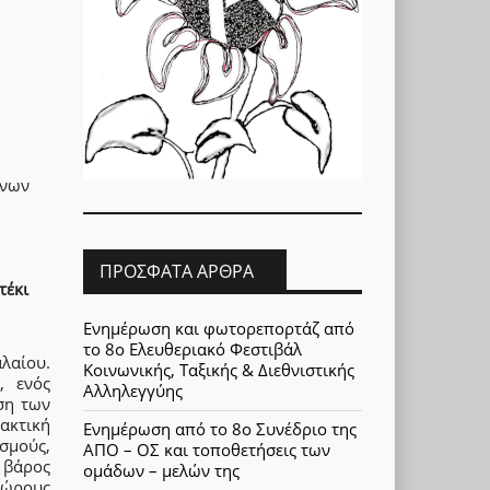
ώνων
ΠΡΌΣΦΑΤΑ ΆΡΘΡΑ
τέκι
Ενημέρωση και φωτορεπορτάζ από
το 8ο Ελευθεριακό Φεστιβάλ
λαίου.
Κοινωνικής, Ταξικής & Διεθνιστικής
, ενός
Αλληλεγγύης
ση των
τακτική
Ενημέρωση από το 8ο Συνέδριο της
σμούς,
ΑΠΟ – ΟΣ και τοποθετήσεις των
 βάρος
ομάδων – μελών της
χώρους