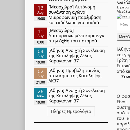
Ανά εβ
[Μεσοχώρα] Αυτόνομη
13
Σήμερα
συνάντηση αγώνα Ι
Μετάβα
Αυγ
Μικροφωνική παρέμβαση
19:00
και εκδήλωση για παιδιά
[Μεσοχώρα]
11
Αυτοοργανωμένο κάμπινγκ
Αυγ
Μετάβ
στην όχθη του ποταμού
0:00
[Αθήν
[Αθήνα] Ανοιχτή Συνέλευση
04
και γ
της Κατάληψης Λέλας
Αυγ
Τρίτη
Καραγιάννη 37
19:00
Επισκ
[Αθήνα] Προβολή ταινίας
02
από
s
στον κήπο της Κατάληψης
Αυγ
Συνέ
ΛΚ37
21:00
[Αθήνα] Ανοιχτή Συνέλευση
26
της Κατάληψης Λέλας
Ο φασ
Ιουλ
Καραγιάννη 37
Είναι
19:00
συστή
Πλήρες Ημερολόγιο
από τα
του κ
παράλ
προσφ