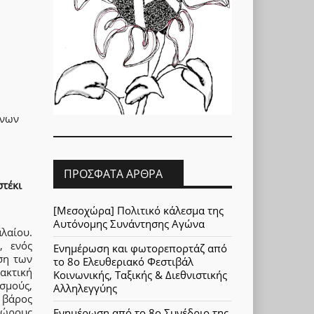
ώνων
ΠΡΌΣΦΑΤΑ ΆΡΘΡΑ
στέκι
[Μεσοχώρα] Πολιτικό κάλεσμα της
Αυτόνομης Συνάντησης Αγώνα
λαίου.
, ενός
Ενημέρωση και φωτορεπορτάζ από
ση των
το 8ο Ελευθεριακό Φεστιβάλ
τακτική
Κοινωνικής, Ταξικής & Διεθνιστικής
σμούς,
Αλληλεγγύης
 βάρος
χώρους
Ενημέρωση από το 8ο Συνέδριο της