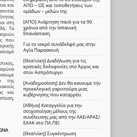
ται και
ΑΠΟ – ΟΣ και τοποθετήσεις των
σσονται
ομάδων – μελών της
ότητας
[ΑΠΟ] Ανάρτηση πανό για τα 90
τια στη
χρόνια από την Ισπανική
θά. Τα
Επανάσταση
μοριών
ας που
Για το νεκρό συνάδελφό μας στην
τορικής
Αγία Παρασκευή
ασισμό
[Θεσ/νίκη] Διαδήλωση για τις
τικός,
κρατικές δολοφονίες στο Άργος και
 αγώνα
στον Ασπρόπυργο
ώσουμε
ο της
[Αναδημοσίεση] Δεν θα κανουμε την
σιακούς
προεκλογική γαρνιτούρα μιας
ας και
κυβέρνησης που καταρρέει
πίεση,
[Αθήνα] Καταγγελία για την
στοχοποίηση μέλους της
συνέλευσης μας από την ΛΑΕ/ΑΡΑΣ/
ΕΑΑΚ στο ΠΑ.ΠΕΙ.
ΩΝΑ
[Θεσ/νίκη] Συγκέντρωση