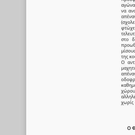
αγώνα,
να ανα
απένα
(σχολε
φτώχε
τελευ
στο δ
προωθε
μίσου
της κο
Ο αντ
μαχητ
απένα
οδοφ
καθημε
χώρου
αλληλ
χωρίς 
Ο 