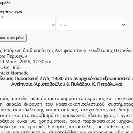
δομάδα
ση στον μήνα
αση στον μήνα
α] Επόμενη διαδικασία της Αντιφασιστικής Συνέλευσης Πετραλ
ύρω Περιοχών
 19 Μάιος 2026, 07:30pm
έψεις
: 855
intaktikiomada
λευση Παρασκευή 27/5, 19:30 στο αναρχικό-αντιεξουσιαστικό 
Αντίπνοια (Αριστοβούλου & Πυλάδου, Κ. Πετράλωνα)
ιμός αποτελεί αναπόσπαστο κομμάτι του κράτους και του κεφα
 η ακραία έκφανση του κρατικοκαπιταλιστικού συστήματος
ματος εκμετάλλευσης και καταπίεσης, στοχεύοντας στη διαίρε
 κάτω και στο εκφοβισμό της κοινωνικής πλειοψηφίας. Πάγια 
ράτους είναι να χρησιμοποιεί τουσ παρακρατικούς μηχανι
ληλα με τις κρατικές δυνάμεις καταστολής- με επιθέσεις σε
ύγων και μεταναστών, σε καταλήψεις και αυτοοργανωμένους 