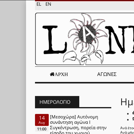
EL
EN
ΑΓΏΝΕΣ
ΑΡΧΉ
Ημ
ΗΜΕΡΟΛΌΓΙΟ
[Μεσοχώρα] Αυτόνομη
14
συνάντηση αγώνα Ι
Αυγ
Συγκέντρωση, πορεία στην
Ανά έτο
11:00
είσοδο του χωριού
Ανά μή