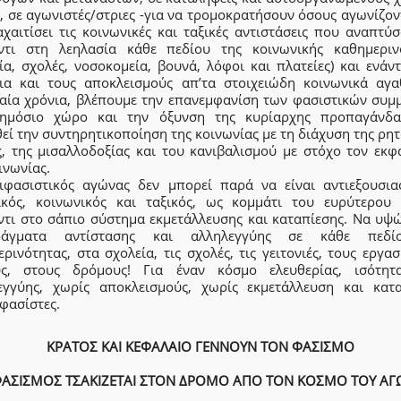
 σε αγωνιστές/στριες -για να τρομοκρατήσουν όσους αγωνίζον
χαιτίσει τις κοινωνικές και ταξικές αντιστάσεις που αναπτύ
ντι στη λεηλασία κάθε πεδίου της κοινωνικής καθημεριν
ία, σχολές, νοσοκομεία, βουνά, λόφοι και πλατείες) και ενάν
ια και τους αποκλεισμούς απ’τα στοιχειώδη κοινωνικά αγα
ταία χρόνια, βλέπουμε την επανεμφανίση των φασιστικών συμ
ημόσιο χώρο και την όξυνση της κυρίαρχης προπαγάνδ
ί την συντηρητικοποίηση της κοινωνίας με τη διάχυση της ρη
ς, της μισαλλοδοξίας και του κανιβαλισμού με στόχο τον εκφ
ινωνίας.
ιφασιστικός αγώνας δεν μπορεί παρά να είναι αντιεξουσιασ
ικός, κοινωνικός και ταξικός, ως κομμάτι του ευρύτερου
ντι στο σάπιο σύστημα εκμετάλλευσης και καταπίεσης. Να υψ
ράγματα αντίστασης και αλληλεγγύης σε κάθε πεδί
ρινότητας, στα σχολεία, τις σχολές, τις γειτονιές, τους εργα
ς, στους δρόμους! Για έναν κόσμο ελευθερίας, ισότητ
εγγύης, χωρίς αποκλεισμούς, χωρίς εκμετάλλευση και κατα
φασίστες.
ΚΡΑΤΟΣ ΚΑΙ ΚΕΦΑΛΑΙΟ ΓΕΝΝΟΥΝ ΤΟΝ ΦΑΣΙΣΜΟ
ΦΑΣΙΣΜΟΣ ΤΣΑΚΙΖΕΤΑΙ ΣΤΟΝ ΔΡΟΜΟ ΑΠΟ ΤΟΝ ΚΟΣΜΟ ΤΟΥ ΑΓ