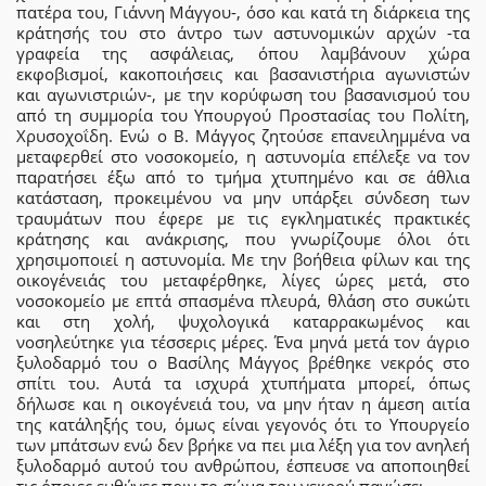
πατέρα του, Γιάννη Μάγγου-, όσο και κατά τη διάρκεια της
κράτησής του στο άντρο των αστυνομικών αρχών -τα
γραφεία της ασφάλειας, όπου λαμβάνουν χώρα
εκφοβισμοί, κακοποιήσεις και βασανιστήρια αγωνιστών
και αγωνιστριών-, με την κορύφωση του βασανισμού του
από τη συμμορία του Υπουργού Προστασίας του Πολίτη,
Χρυσοχοΐδη. Ενώ ο Β. Μάγγος ζητούσε επανειλημμένα να
μεταφερθεί στο νοσοκομείο, η αστυνομία επέλεξε να τον
παρατήσει έξω από το τμήμα χτυπημένο και σε άθλια
κατάσταση, προκειμένου να μην υπάρξει σύνδεση των
τραυμάτων που έφερε με τις εγκληματικές πρακτικές
κράτησης και ανάκρισης, που γνωρίζουμε όλοι ότι
χρησιμοποιεί η αστυνομία. Με την βοήθεια φίλων και της
οικογένειάς του μεταφέρθηκε, λίγες ώρες μετά, στο
νοσοκομείο με επτά σπασμένα πλευρά, θλάση στο συκώτι
και στη χολή, ψυχολογικά καταρρακωμένος και
νοσηλεύτηκε για τέσσερις μέρες. Ένα μηνά μετά τον άγριο
ξυλοδαρμό του ο Βασίλης Μάγγος βρέθηκε νεκρός στο
σπίτι του. Αυτά τα ισχυρά χτυπήματα μπορεί, όπως
δήλωσε και η οικογένειά του, να μην ήταν η άμεση αιτία
της κατάληξής του, όμως είναι γεγονός ότι το Υπουργείο
των μπάτσων ενώ δεν βρήκε να πει μια λέξη για τον ανηλεή
ξυλοδαρμό αυτού του ανθρώπου, έσπευσε να αποποιηθεί