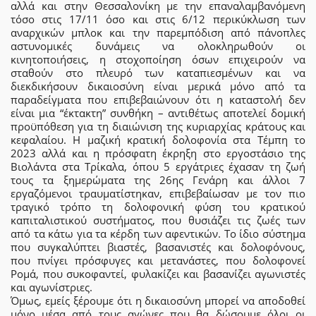
αλλά και στην Θεσσαλονίκη με την επαναλαμβανόμενη
τόσο στις 17/11 όσο και στις 6/12 περικύκλωση των
αναρχικών μπλοκ και την παρεμπόδιση από πάνοπλες
αστυνομικές δυνάμεις να ολοκληρωθούν οι
κινητοποιήσεις, η στοχοποίηση όσων επιχειρούν να
σταθούν στο πλευρό των καταπιεσμένων και να
διεκδικήσουν δικαιοσύνη είναι μερικά μόνο από τα
παραδείγματα που επιβεβαιώνουν ότι η καταστολή δεν
είναι μια “έκτακτη” συνθήκη – αντιθέτως αποτελεί δομική
προϋπόθεση για τη διαιώνιση της κυριαρχίας κράτους και
κεφαλαίου. Η μαζική κρατική δολοφονία στα Τέμπη το
2023 αλλά και η πρόσφατη έκρηξη στο εργοστάσιο της
Βιολάντα στα Τρίκαλα, όπου 5 εργάτριες έχασαν τη ζωή
τους τα ξημερώματα της 26ης Γενάρη και άλλοι 7
εργαζόμενοι τραυματίστηκαν, επιβεβαίωσαν με τον πιο
τραγικό τρόπο τη δολοφονική φύση του κρατικού
καπιταλιστικού συστήματος, που θυσιάζει τις ζωές των
από τα κάτω για τα κέρδη των αφεντικών. Το ίδιο σύστημα
που συγκαλύπτει βιαστές, βασανιστές και δολοφόνους,
που πνίγει πρόσφυγες και μετανάστες, που δολοφονεί
Ρομά, που συκοφαντεί, φυλακίζει και βασανίζει αγωνιστές
και αγωνίστριες.
Όμως, εμείς ξέρουμε ότι η δικαιοσύνη μπορεί να αποδοθεί
μόνο μέσα από τους αγώνες που θα δώσουμε όλοι οι