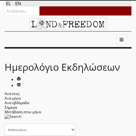
EL
EN
Ημερολόγιο Εκδηλώσεων
Ανά έτος
Ανά μήνα
Ανά εβδομάδα
Σήμερα
Μετάβαση στον μήνα