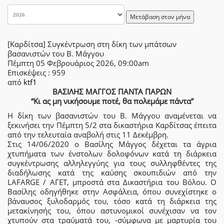
Μετάβαση στον μήνα
[Καρδίτσα] Συγκέντρωση στη δίκη των μπάτσων
βασανιστών του Β. Μάγγου
Πέμπτη 05 Φεβρουάριος 2026, 09:00am
Επισκέψεις
: 959
από
ktf1
ΒΑΣΙΛΗΣ ΜΑΓΓΟΣ ΠΑΝΤΑ ΠΑΡΩΝ
“Κι ας μη νικήσουμε ποτέ, θα πολεμάμε πάντα”
Η δίκη των βασανιστών του Β. Μάγγου αναμένεται να
ξεκινήσει την Πέμπτη 5/2 στα δικαστήρια Καρδίτσας έπειτα
από την τελευταία αναβολή στις 11 Δεκέμβρη.
Στις 14/06/2020 ο Βασίλης Μάγγος δέχεται τα άγρια
χτυπήματα των ένστολων δολοφόνων κατά τη διάρκεια
συγκέντρωσης αλληλεγγύης για τους συλληφθέντες της
διαδήλωσης κατά της καύσης σκουπιδιών από την
LAFARGE / ΑΓΕΤ, μπροστά στα Δικαστήρια του Βόλου. Ο
Βασίλης οδηγήθηκε στην Ασφάλεια, όπου συνεχίστηκε ο
βάναυσος ξυλοδαρμός του, τόσο κατά τη διάρκεια της
μετακίνησής του, όπου αστυνομικοί συνέχισαν να τον
χτυπούν στα τραύματά του, -σύμφωνα με μαρτυρία του