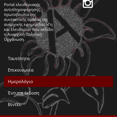
Portal ελευθεριακής
αντιπληροφόρησης,
πρωτοβουλία της
συντακτικής ομάδας της
αναρχικής εφημερίδας «Γη
και Ελευθερία» που εκδίδει
η
Αναρχική Πολιτική
Οργάνωση
.
Ταυτότητα
Επικοινωνία
Ημερολόγιο
Έντυπη έκδοση
Βίντεο