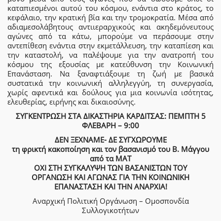
καταπιεσμένοι αυτού του κόσμου, ενάντια στο κράτος, το
κεφάλαιο, την κρατική βία και την τρομοκρατία. Μέσα από
αδιαμεσολάβητους αντιιεραρχικούς και ακηδεμόνευτους
αγώνες από τα κάτω, μπορούμε να περάσουμε στην
αντεπίθεση ενάντια στην εκμετάλλευση, την καταπίεση και
την καταστολή, να παλέψουμε για την ανατροπή του
κόσμου της εξουσίας με κατεύθυνση την Κοινωνική
Επανάσταση. Να ξαναφτιάξουμε τη ζωή με βασικά
συστατικά την κοινωνική αλληλεγγύη, τη συνεργασία,
χωρίς αφεντικά και δούλους για μια κοινωνία ισότητας,
ελευθερίας, ειρήνης και δικαιοσύνης.
ΣΥΓΚΕΝΤΡΩΣΗ ΣΤΑ ΔΙΚΑΣΤΗΡΙΑ ΚΑΡΔΙΤΣΑΣ: ΠΕΜΠΤΗ 5
ΦΛΕΒΑΡΗ – 9:00
ΔΕΝ ΞΕΧΝΑΜΕ- ΔΕ ΣΥΓΧΩΡΟΥΜΕ
τη φρικτή κακοποίηση και τον βασανισμό του Β. Μάγγου
από τα ΜΑΤ
ΟΧΙ ΣΤΗ ΣΥΓΚΑΛΥΨΗ ΤΩΝ ΒΑΣΑΝΙΣΤΩΝ ΤΟΥ
ΟΡΓΑΝΩΣΗ ΚΑΙ ΑΓΩΝΑΣ ΓΙΑ ΤΗΝ ΚΟΙΝΩΝΙΚΗ
ΕΠΑΝΑΣΤΑΣΗ ΚΑΙ ΤΗΝ ΑΝΑΡΧΙΑ!
Αναρχική Πολιτική Οργάνωση – Ομοσπονδία
Συλλογικοτήτων