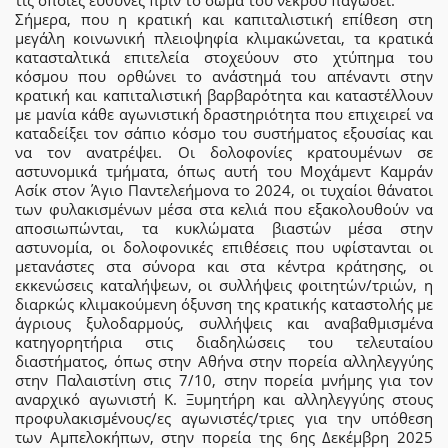
τις όποιες ευθύνες πριν το σώμα του νεκρού παγώσει.
Σήμερα, που η κρατική και καπιταλιστική επίθεση στη
μεγάλη κοινωνική πλειοψηφία κλιμακώνεται, τα κρατικά
κατασταλτικά επιτελεία στοχεύουν στο χτύπημα του
κόσμου που ορθώνει το ανάστημά του απέναντι στην
κρατική και καπιταλιστική βαρβαρότητα και καταστέλλουν
με μανία κάθε αγωνιστική δραστηριότητα που επιχειρεί να
καταδείξει τον σάπιο κόσμο του συστήματος εξουσίας και
να τον ανατρέψει. Οι δολοφονίες κρατουμένων σε
αστυνομικά τμήματα, όπως αυτή του Μοχάμεντ Καμράν
Ασίκ στον Άγιο Παντελεήμονα το 2024, οι τυχαίοι θάνατοι
των φυλακισμένων μέσα στα κελιά που εξακολουθούν να
αποσιωπώνται, τα κυκλώματα βιαστών μέσα στην
αστυνομία, οι δολοφονικές επιθέσεις που υφίστανται οι
μετανάστες στα σύνορα και στα κέντρα κράτησης, οι
εκκενώσεις καταλήψεων, οι συλλήψεις φοιτητών/τριών, η
διαρκώς κλιμακούμενη όξυνση της κρατικής καταστολής με
άγριους ξυλοδαρμούς, συλλήψεις και αναβαθμισμένα
κατηγορητήρια στις διαδηλώσεις του τελευταίου
διαστήματος, όπως στην Αθήνα στην πορεία αλληλεγγύης
στην Παλαιστίνη στις 7/10, στην πορεία μνήμης για τον
αναρχικό αγωνιστή Κ. Ξυμητήρη και αλληλεγγύης στους
προφυλακισμένους/ες αγωνιστές/τριες για την υπόθεση
των Αμπελοκήπων, στην πορεία της 6ης Δεκέμβρη 2025