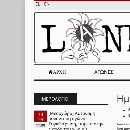
EL
EN
ΑΓΏΝΕΣ
ΑΡΧΉ
Ημ
ΗΜΕΡΟΛΌΓΙΟ
[Μεσοχώρα] Αυτόνομη
14
συνάντηση αγώνα Ι
Αυγ
Συγκέντρωση, πορεία στην
Ανά έτο
11:00
είσοδο του χωριού
Ανά μή