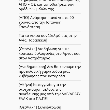
ΑΠΟ – ΟΣ και τοποθετήσεις των
ομάδων – μελών της
[ΑΠΟ] Ανάρτηση πανό για τα 90
χρόνια από την Ισπανική
Επανάσταση
Για το νεκρό συνάδελφό μας στην
Αγία Παρασκευή
[Θεσ/νίκη] Διαδήλωση για τις
κρατικές δολοφονίες στο Άργος και
στον Ασπρόπυργο
[Αναδημοσίεση] Δεν θα κανουμε την
προεκλογική γαρνιτούρα μιας
κυβέρνησης που καταρρέει
[Αθήνα] Καταγγελία για την
στοχοποίηση μέλους της
συνέλευσης μας από την ΛΑΕ/ΑΡΑΣ/
ΕΑΑΚ στο ΠΑ.ΠΕΙ.
[Θεσ/νίκη] Συγκέντρωση