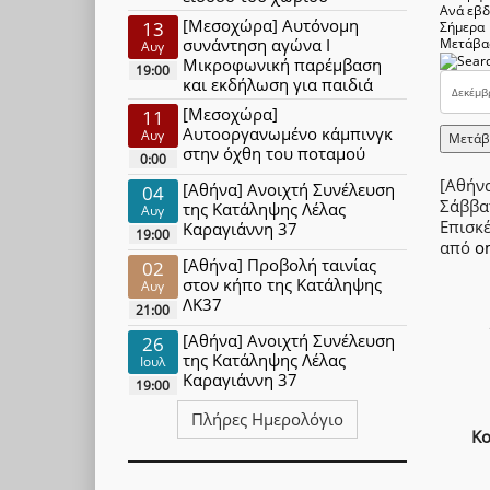
Ανά εβ
[Μεσοχώρα] Αυτόνομη
13
Σήμερα
συνάντηση αγώνα Ι
Μετάβα
Αυγ
Μικροφωνική παρέμβαση
19:00
και εκδήλωση για παιδιά
[Μεσοχώρα]
11
Αυτοοργανωμένο κάμπινγκ
Αυγ
Μετάβ
στην όχθη του ποταμού
0:00
[Αθήν
[Αθήνα] Ανοιχτή Συνέλευση
04
Σάββα
της Κατάληψης Λέλας
Αυγ
Επισκ
Καραγιάννη 37
19:00
από
o
[Αθήνα] Προβολή ταινίας
02
στον κήπο της Κατάληψης
Αυγ
ΛΚ37
21:00
[Αθήνα] Ανοιχτή Συνέλευση
26
της Κατάληψης Λέλας
Ιουλ
Καραγιάννη 37
19:00
Πλήρες Ημερολόγιο
Κο