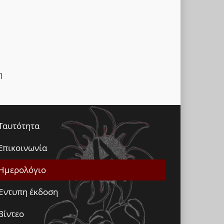
η
Ταυτότητα
Επικοινωνία
Ημερολόγιο
Έντυπη έκδοση
Βίντεο