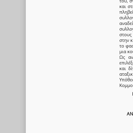
του, 
και στ
πληβ
συλλο
αναδε
συλλο
στους
στην κ
το φασ
μια κο
Ως αν
επιλέξ
και δ
αταξι
Υπόθε
Κομμο
ΑΝ