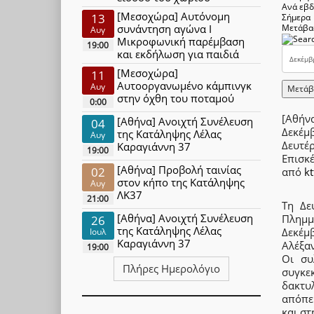
Ανά εβ
[Μεσοχώρα] Αυτόνομη
13
Σήμερα
συνάντηση αγώνα Ι
Μετάβα
Αυγ
Μικροφωνική παρέμβαση
19:00
και εκδήλωση για παιδιά
[Μεσοχώρα]
11
Αυτοοργανωμένο κάμπινγκ
Αυγ
Μετάβ
στην όχθη του ποταμού
0:00
[Αθήνα
[Αθήνα] Ανοιχτή Συνέλευση
04
Δεκέμ
της Κατάληψης Λέλας
Αυγ
Δευτέ
Καραγιάννη 37
19:00
Επισκ
[Αθήνα] Προβολή ταινίας
02
από
kt
στον κήπο της Κατάληψης
Αυγ
ΛΚ37
21:00
Τη Δε
[Αθήνα] Ανοιχτή Συνέλευση
Πλημμ
26
της Κατάληψης Λέλας
Δεκέμ
Ιουλ
Καραγιάννη 37
Αλέξα
19:00
Οι συ
Πλήρες Ημερολόγιο
συγκε
δακτυ
απόπε
και στ