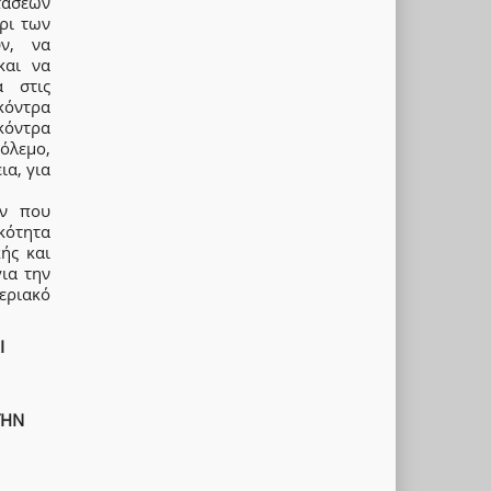
τάσεων
έρι των
ν, να
και να
α στις
κόντρα
κόντρα
πόλεμο,
ια, για
όν που
ικότητα
ής και
ια την
εριακό
Ι
ΤΗΝ