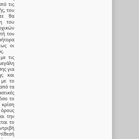
από τις
ής, του
ίτε θα
ση του
ρχικών
τή τον
μήτορα
πως οι
ς.
με τις
μεγάλη
σης για
ής και
 με το
από τα
ματικές
 όσο το
 κρίση
 όρους
αι την
ται το
ντριβή
επίθεσή