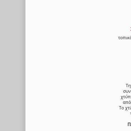
τοπικ
Τη
συν
χτύπ
από
Το χτ
Π