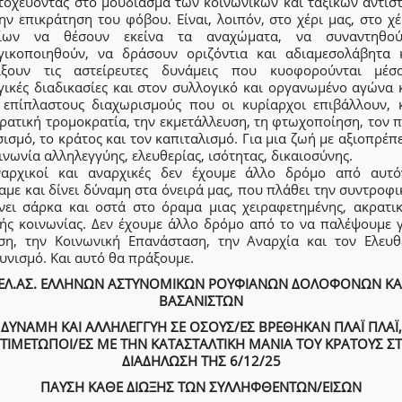
στοχεύοντας στο μούδιασμα των κοινωνικών και ταξικών αντισ
ην επικράτηση του φόβου. Είναι, λοιπόν, στο χέρι μας, στο χ
είων να θέσουν εκείνα τα αναχώματα, να συναντηθού
γικοποιηθούν, να δράσουν οριζόντια και αδιαμεσολάβητα 
ίξουν τις αστείρευτες δυνάμεις που κυοφορούνται μέσ
γικές διαδικασίες και στον συλλογικό και οργανωμένο αγώνα 
 επίπλαστους διαχωρισμούς που οι κυρίαρχοι επιβάλλουν, 
ρατική τρομοκρατία, την εκμετάλλευση, τη φτωχοποίηση, τον 
ισμό, το κράτος και τον καπιταλισμό. Για μια ζωή με αξιοπρέπε
ινωνία αλληλεγγύης, ελευθερίας, ισότητας, δικαιοσύνης.
αρχικοί και αναρχικές δεν έχουμε άλλο δρόμο από αυτ
αμε και δίνει δύναμη στα όνειρά μας, που πλάθει την συντροφ
ίνει σάρκα και οστά στο όραμα μιας χειραφετημένης, ακρατικ
κής κοινωνίας. Δεν έχουμε άλλο δρόμο από το να παλέψουμε γ
ση, την Κοινωνική Επανάσταση, την Αναρχία και τον Ελευθ
υνισμό. Και αυτό θα πράξουμε.
ΕΛ.ΑΣ. ΕΛΛΗΝΩΝ ΑΣΤΥΝΟΜΙΚΩΝ ΡΟΥΦΙΑΝΩΝ ΔΟΛΟΦΟΝΩΝ ΚΑ
ΒΑΣΑΝΙΣΤΩΝ
ΔΥΝΑΜΗ ΚΑΙ ΑΛΛΗΛΕΓΓΥΗ ΣΕ ΟΣΟΥΣ/ΕΣ ΒΡΕΘΗΚΑΝ ΠΛΑΪ ΠΛΑΪ,
ΤΙΜΕΤΩΠΟΙ/ΕΣ ΜΕ ΤΗΝ ΚΑΤΑΣΤΑΛΤΙΚΗ ΜΑΝΙΑ ΤΟΥ ΚΡΑΤΟΥΣ Σ
ΔΙΑΔΗΛΩΣΗ ΤΗΣ 6/12/25
ΠΑΥΣΗ ΚΑΘΕ ΔΙΩΞΗΣ ΤΩΝ ΣΥΛΛΗΦΘΕΝΤΩΝ/ΕΙΣΩΝ