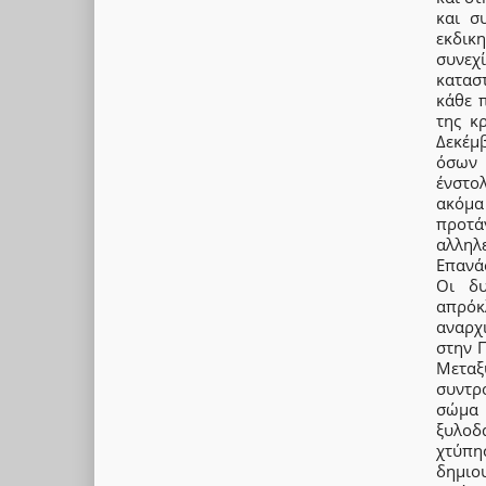
και σ
εκδικ
συνεχ
κατασ
κάθε 
της κ
Δεκέμ
όσων 
ένστο
ακόμα
προτάγ
αλληλ
Επανά
Οι δυ
απρόκ
αναρχ
στην 
Μετα
συντρ
σώμα 
ξυλοδ
χτύπη
δημιο