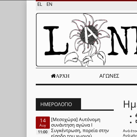
EL
EN
ΑΓΏΝΕΣ
ΑΡΧΉ
Ημ
ΗΜΕΡΟΛΌΓΙΟ
[Μεσοχώρα] Αυτόνομη
14
συνάντηση αγώνα Ι
Αυγ
Συγκέντρωση, πορεία στην
Ανά έτο
11:00
είσοδο του χωριού
Ανά μή