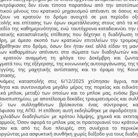
υντρόφισσες δεν είναι τίποτα παραπάνω από την αποτύπω
ητικού μένους του κρατικού μηχανισμού απέναντι σε όσους κα
ίζουν να κρατούν το δρόμο ανοιχτό σε μια περίοδο οξ
τολής και επίτασης των όρων εκμετάλλευσης στους από τα κ
πεδίο της καθημερινότητας, ενώ ταυτόχρονα καταδεικνύει την 
ρατικής κατασταλτικής επίθεσης που δέχτηκε η διαδήλωση τ
βρη, με άμεσο σκοπό των κρατικών επιτελείων την τρομοκ
βρέθηκαν στο δρόμο, όσων δεν ήταν εκεί αλλά είδαν τη μαν
λων καθαρμάτων απέναντι στα σώματα των διαδηλωτών κα
 κρατούν αναμμένη τη φλόγα του Δεκέμβρη και ζωντ
ματά του, της εξέγερσης, της κοινωνικής αυτοοργάνωσης, της 
εγγύης, της μαχητικής αντίστασης και το όραμα της Κοιν
στασης.
νάμεις καταστολής στις 6/12/2025 χτύπησαν άγρια, πα
λητα και συντονισμένα μεγάλο μέρος της πορείας και ειδικότ
ικά μπλοκ, μεταξύ των οποίων και το μπλοκ μας, ενόσω βρι
Πανεπιστημίου, με αποτέλεσμα δεκάδες τραυματισμούς και συλλ
ξύ των συλληφθέντων βρίσκονται ένας σύντροφος κα
όφισσα της ΑΠΟ. Η επίθεση αυτή εκδηλώθηκε με σφοδρότητα 
χιλιάδων διαδηλωτών με κρότου λάμψης, χημικά και εκτετα
αρμούς. Όσον αφορά το μπλοκ μας οι πραιτοριανοί του κράτου
σαν και από τις δυο πλευρές, στη συνέχεια το περικύ
υργώντας μια ασφυκτική συνθήκη χωρίς διέξοδο για τους διαδη