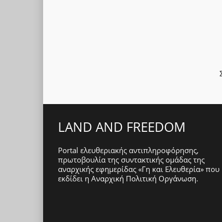
LAND AND FREEDOM
Portal ελευθεριακής αντιπληροφόρησης,
πρωτοβουλία της συντακτικής ομάδας της
αναρχικής εφημερίδας «Γη και Ελευθερία» που
εκδίδει η
Αναρχική Πολιτική Οργάνωση
.