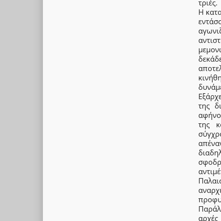
τριές.
Η κατα
εντάσ
αγωνιζ
αντιστ
μεμον
δεκάδ
αποτε
κινήθ
δυνάμ
Εξάρχ
της δ
αφήνο
της κ
σύγχρ
απένα
διαδη
σφοδρ
αντιμέ
Παλαι
αναρχ
προφυ
Παράλ
αρχές