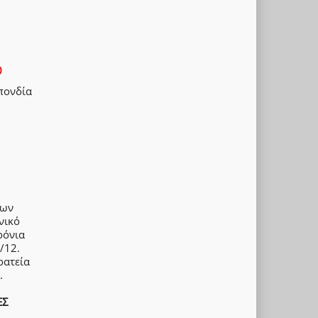
0
πονδία
των
νικό
ρόνια
/12.
ρατεία
.
ΕΣ