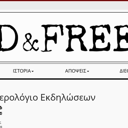
ΙΣΤΟΡΊΑ
ΑΠΌΨΕΙΣ
ΔΙ
ερολόγιο Εκδηλώσεων
ς
να