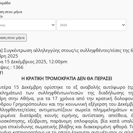
δομάδα
ση στον μήνα
αση στον μήνα
] Συγκέντρωση αλληλεγγύης στους/ις συλληφθέντες/είσες της 
βρη 2025
ρα 15 Δεκέμβριος 2025, 12:00pm
έψεις
: 1366
f1
Η ΚΡΑΤΙΚΗ ΤΡΟΜΟΚΡΑΤΙΑ ΔΕΝ ΘΑ ΠΕΡΑΣΕΙ
υτέρα 15 Δεκέμβρη ορίστηκε το εξ αναβολής αυτόφωρο (τρ
ελημάτων) των συλληφθέντων/εισών της διαδήλωσης τ
βρη στην Αθήνα, για τα 17 χρόνια από την κρατική δολοφον
νδρου Γρηγορόπουλου και την κοινωνική εξέγερση του Δεκέμβρ
λληφθέντες/είσες αντιμετωπίζουν σωρεία πλημμελημάτων κ
κριμένα: διατάραξη κοινής ειρήνης, αντίσταση, απείθεια, 
λοσκόπησης, εξύβριση, παράνομη οπλοφορία, βία κατά υπαλ
ιρα επικίνδυνης σωματικής βλάβης και διακεκριμένη φθορά. Τ
ημένο κατηγορητήριο με το οποίο έρχονται αντιμέτωποι οι σύ