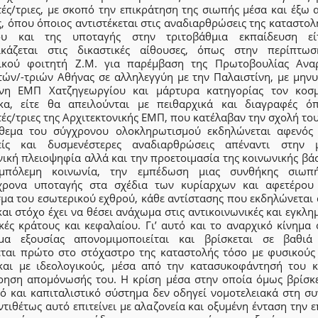
ές/τριες, με σκοπό την επικράτηση της σιωπής μέσα και έξω 
, όπου όποιος αντιστέκεται στις αναδιαρθρώσεις της καταστολ
ου και της υποταγής στην τριτοβάθμια εκπαίδευση ε
ικάζεται στις δικαστικές αίθουσες, όπως στην περίπτω
ικού φοιτητή Ζ.Μ. για παρέμβαση της Πρωτοβουλίας Ανα
τών/-τριών Αθήνας σε αλληλεγγύη με την Παλαιστίνη, με μηνυ
νη ΕΜΠ Χατζηγεωργίου και μάρτυρα κατηγορίας τον κοσ
κα, είτε θα απειλούνται με πειθαρχικά και διαγραφές ό
ές/τριες της Αρχιτεκτονικής ΕΜΠ, που κατέλαβαν την σχολή του
θεμα του σύγχρονου ολοκληρωτισμού εκδηλώνεται αφενός 
είς και δυσμενέστερες αναδιαρθρώσεις απέναντι στην 
ική πλειοψηφία αλλά και την προετοιμασία της κοινωνικής βά
μπόλεμη κοινωνία, την εμπέδωση μιας συνθήκης σιωπ
χρονα υποταγής στα σχέδια των κυρίαρχων και αφετέρου
σμα του εσωτερικού εχθρού, κάθε αντίστασης που εκδηλώνεται 
αι στόχο έχει να θέσει ανάχωμα στις αντικοινωνικές και εγκλη
κές κράτους και κεφαλαίου. Γι’ αυτό και το αναρχικό κίνημα
μα εξουσίας απονομιμοποιείται και βρίσκεται σε βαθιά
εται πρώτο στο στόχαστρο της καταστολής τόσο με φυσικούς
και με ιδεολογικούς, μέσα από την κατασυκοφάντησή του κ
ίρηση απομόνωσής του. Η κρίση μέσα στην οποία όμως βρίσκε
κό και καπιταλιστικό σύστημα δεν οδηγεί νομοτελειακά στη συ
ντιθέτως αυτό επιτείνει με αλαζονεία και οξυμένη ένταση την 