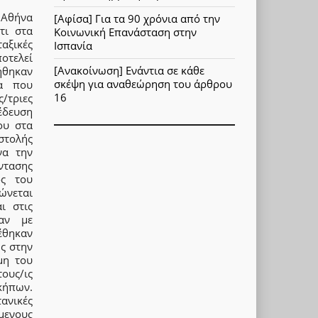
ν Αθήνα
[Αφίσα] Για τα 90 χρόνια από την
τι στα
Κοινωνική Επανάσταση στην
ταξικές
Ισπανία
ποτελεί
[Ανακοίνωση] Ενάντια σε κάθε
ήθηκαν
σκέψη για αναθεώρηση του άρθρου
ία που
16
/τριες
έδευση
ου στα
στολής
να την
ντασης
ος του
ώνεται
ι στις
καν με
έθηκαν
ης στην
μη του
ους/ις
κήπων.
ανικές
μενους