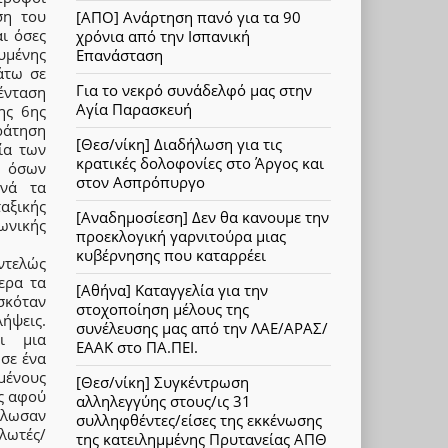
ση του
[ΑΠΟ] Ανάρτηση πανό για τα 90
ι όσες
χρόνια από την Ισπανική
υμένης
Επανάσταση
άτω σε
Για το νεκρό συνάδελφό μας στην
ένταση
Αγία Παρασκευή
ης 6ης
ράτηση
[Θεσ/νίκη] Διαδήλωση για τις
ία των
κρατικές δολοφονίες στο Άργος και
ι όσων
στον Ασπρόπυργο
ανά τα
ταξικής
[Αναδημοσίεση] Δεν θα κανουμε την
ωνικής
προεκλογική γαρνιτούρα μιας
κυβέρνησης που καταρρέει
ντελώς
ερα τα
[Αθήνα] Καταγγελία για την
σκόταν
στοχοποίηση μέλους της
ήψεις.
συνέλευσης μας από την ΛΑΕ/ΑΡΑΣ/
ι μια
ΕΑΑΚ στο ΠΑ.ΠΕΙ.
σε ένα
μένους
[Θεσ/νίκη] Συγκέντρωση
ς αφού
αλληλεγγύης στους/ις 31
κλωσαν
συλληφθέντες/είσες της εκκένωσης
λωτές/
της κατειλημμένης Πρυτανείας ΑΠΘ