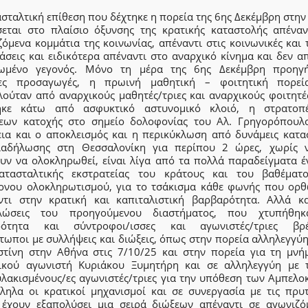
σταλτική επίθεση που δέχτηκε η πορεία της 6ης Δεκέμβρη στη
σεται στο πλαίσιο όξυνσης της κρατικής καταστολής απέναν
όμενα κομμάτια της κοινωνίας, απέναντι στις κοινωνικές και 
άσεις και ειδικότερα απέναντι στο αναρχικό κίνημα και δεν α
ωμένο γεγονός. Μόνο τη μέρα της 6ης Δεκέμβρη προηγ
ες προσαγωγές, η πρωινή μαθητική – φοιτητική πορε
λούταν από αναρχικούς μαθητές/τριες και αναρχικούς φοιτητές
ηκε κάτω από ασφυκτικό αστυνομικό κλοιό, η στρατοπ
εων κατοχής στο σημείο δολοφονίας του Αλ. Γρηγορόπουλ
εια και ο αποκλεισμός και η περικύκλωση από δυνάμεις κατα
ιαδήλωσης στη Θεσσαλονίκη για περίπου 2 ώρες, χωρίς 
υν να ολοκληρωθεί, είναι λίγα από τα πολλά παραδείγματα έ
ατασταλτικής εκστρατείας του κράτους και του βαθέματ
ονου ολοκληρωτισμού, για το τσάκισμα κάθε φωνής που ορθ
ντι στην κρατική και καπιταλιστική βαρβαρότητα. Αλλά κα
λώσεις του προηγούμενου διαστήματος, που χτυπήθη
ότητα και σύντροφοι/ισσες και αγωνιστές/τριες βρ
τωποι με συλλήψεις και διώξεις, όπως στην πορεία αλληλεγγύ
στίνη στην Αθήνα στις 7/10/25 και στην πορεία για τη μνή
ικού αγωνιστή Κυριάκου Ξυμητήρη και σε αλληλεγγύη με τ
λακισμένους/ες αγωνιστές/τριες για την υπόθεση των Αμπελο
ληλα οι κρατικοί μηχανισμοί και σε συνεργασία με τις πρυτ
 έχουν εξαπολύσει μια σειρά διώξεων απέναντι σε αγωνιζό