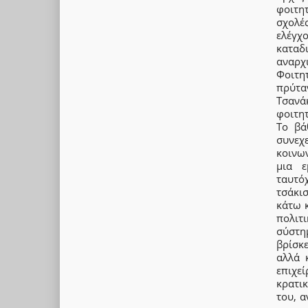
φοιτητ
σχολές
ελέγχ
καταδ
αναρχ
Φοιτη
πρύτα
Τσανά
φοιτητ
Το βά
συνεχ
κοινων
μια ε
ταυτό
τσάκι
κάτω κ
πολιτι
σύστη
βρίσκ
αλλά 
επιχε
κρατι
του, α