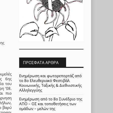
6ης
ΠΡΌΣΦΑΤΑ ΆΡΘΡΑ
ιμελές
Ενημέρωση και φωτορεπορτάζ από
ης 6ης
το 8ο Ελευθεριακό Φεστιβάλ
ία του
Κοινωνικής, Ταξικής & Διεθνιστικής
η ’08.
Αλληλεγγύης
αι πιο
άρνηση
Ενημέρωση από το 8ο Συνέδριο της
λήλων,
ΑΠΟ – ΟΣ και τοποθετήσεις των
ο βαρύ
ομάδων – μελών της
ντροφοι