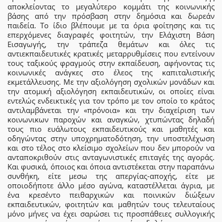
αποκλείοντας το μεγαλύτερο κομμάτι της κοινωνικής
βάσης από την πρόσβαση στην δημόσια και δωρεάν
παιδεία. Το ίδιο βλέπουμε με τα όρια φοίτησης και τις
επερχόμενες διαγραφές φοιτητών, την Ελάχιστη Βάση
Εισαγωγής, την τράπεζα θεμάτων και όλες τις
αντιεκπαιδευτικές κρατικές μεταρρυθμίσεις που εντείνουν
τους ταξικούς φραγμούς στην εκπαίδευση, αφήνοντας τις
κοινωνικές ανάγκες στο έλεος της καπιταλιστικής
εκμετάλλευσης. Με την αξιολόγηση σχολικών μονάδων και
την ατομική αξιολόγηση εκπαιδευτικών, οι οποίες είναι
εντελώς ενδεικτικές για τον τρόπο με τον οποίο το κράτος
αντιλαμβάνεται την «πρόνοια» και την διαχείριση των
κοινωνικων παροχών και αναγκών, χτυπώντας δηλαδή
τους πιο ευάλωτους εκπαιδευτικούς και μαθητές και
οδηγώντας στην υποχρηματοδότηση, την υποστελέχωση
και στο τέλος στο κλείσιμο σχολείων που δεν μπορούν να
ανταποκριθούν στις ανταγωνιστικές επιταγές της αγοράς.
Και φυσικά, όποιος και όποια αντιστέκεται στην παραπάνω
συνθήκη, είτε μεσω της απεργίας-αποχής, είτε με
οποιοδήποτε άλλο μέσο αγώνα, καταστέλλεται άγρια, με
ένα κρεσέντο πειθαρχικών και ποινικών διώξεων
εκπαιδευτικών, φοιτητών και μαθητών τους τελευταίους
μόνο μήνες να έχει σαρώσει τις προσπάθειες συλλογικής