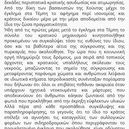
δεκάδες περιστατικά κρατικής ασυδωσίας και ατιμωρησίας.
Από την δίκη των βασανιστών της Χούντας μέχρι το
έγκλημα στα Τέμπη το αφήγημα περί ισονομίας και
κράτους δικαίου μέρα με την μέρα αποδομείται από την
ίδια την ζώσα πραγματικότητα.
Ήδη από τις πρώτες μέρες μετά το έγκλημα στα Τέμπη το
σύνολο του κρατικού μηχανισμού κινητοποιήθηκε
προκειμένου να συγκαλύψει τόσο τις ευθύνες του ίδιου,
όσο και τα βαθύτερα αίτια της σύγκρουσης και της
πυρκαγιάς που ακολούθησε. Την ώρα που η κοινωνική
οργή πλημμύριζε τους δρόμους, μια σειρά από τοπικούς
άρχοντες και κρατικούς υπαλλήλους σκύλευαν τους
νεκρούς, μπαζώνοντας το σημείο της σύγκρουσης και
μεταφέροντας παράνομα χώματα και ανθρώπινα λείψανα
σε ιδιωτικά κτήματα. Ιατροδικαστές συνένταξαν πορίσματα
που δήλωναν ότι όλοι οι επιβάτες πεθάναν ακαριαία όταν
υπάρχουν ηχητικά ντοκουμέντα και μάρτυρες που
αποδεικνύουν ότι άνθρωποι κάηκαν ζωντανοί από την
φωτιά που προκλήθηκε από την έκρηξη εύφλεκτων υλικών
Αλλά πέρα από κάθε προσπάθεια συγκάλυψης και
παραπληροφόρησης, το γεγονός ότι το ίδιο το κράτος
επέλεξε να αγνοήσει τις καταγγελίες των συλλογικών
φορέων των σιδηροδρομικών όπου περιγράφονταν το
προμελετημένο έγκλημα που ακολούθησε, είναι αδύνατον