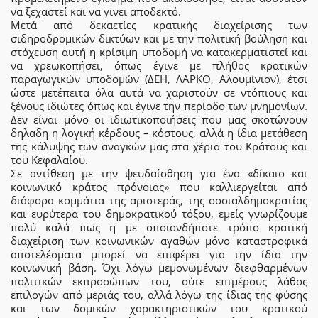
να ξεχαστεί και να γινει αποδεκτό.
Μετά από δεκαετίες κρατικής διαχείρισης των
σιδηροδρομικών δικτύων και με την πολιτική βούληση και
στόχευση αυτή η κρίσιμη υποδομή να κατακερματιστεί και
να χρεωκοπήσει, όπως έγινε με πλήθος κρατικών
παραγωγικών υποδομών (ΔΕΗ, ΛΑΡΚΟ, Αλουμίνιον), έτσι
ώστε μετέπειτα όλα αυτά να χαριστούν σε ντόπιους και
ξένους ιδιώτες όπως και έγινε την περίοδο των μνημονίων.
Δεν είναι μόνο οι ιδιωτικοποιήσεις που μας σκοτώνουν
δηλαδη η λογική κέρδους – κόστους, αλλά η ίδια μετάθεση
της κάλυψης των αναγκών μας στα χέρια του Κράτους και
του Κεφαλαίου.
Σε αντίθεση με την ψευδαίσθηση για ένα «δίκαιο και
κοινωνικό κράτος πρόνοιας» που καλλιεργείται από
διάφορα κομμάτια της αριστεράς, της σοσιαλδημοκρατίας
και ευρύτερα του δημοκρατικού τόξου, εμείς γνωρίζουμε
πολύ καλά πως η με οποιονδήποτε τρόπο κρατική
διαχείριση των κοινωνικών αγαθών μόνο καταστροφικά
αποτελέσματα μπορεί να επιφέρει για την ίδια την
κοινωνική βάση. Όχι λόγω μεμονωμένων διεφθαρμένων
πολιτικών εκπροσώπων του, ούτε επιμέρους λάθος
επιλογών από μεριάς του, αλλά λόγω της ίδιας της φύσης
και των δομικών χαρακτηριστικών του κρατικού