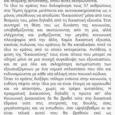
και ατομικής αντίστασης, όπου αυτές εκδηλώνονται.
Το ίδιο το κράτος που δολοφόνησε τους 57 ανθρώπους
στα Τέμπη έρχεται μετέπειτα και αυτοανακηρύσσεται ως ο
μόνος υπεύθυνος να αποδώσει “δικαιοσύνη” μέσα από τους
θεσμούς του, μέσα δηλαδή από τη δικαστική εξουσία. Έτσι
συντηρεί τη θέση του ως δυνάστη της κοινωνίας,
υποβαθμίζοντας και σκοτώνοντας από τη μία, αλλά
ελέγχοντας και ρυθμίζοντας την μεγάλη κοινωνική
πλειοψηφία από την άλλη. Καμία δικαστική εξουσία,
κανένας πυλώνας του κράτους δε θα καταδικάσει ποτέ το
ίδιο το κράτος από το οποίο εκπορεύεται. Αντίθετα, η
φύση της “δικαιοσύνης” τους είναι τέτοια που μπορεί να
οδηγεί μόνο σε μια συνεχή συγκάλυψη των εξουσιαστών,
και σε μια όλο και σκληρότερη αντιμετώπιση των
εξουσιαζόμενων με ένα νομικό οπλοστάσιο που όλο και
ενδυναμώνεται με κάθε νέα αλλαγή στον ποινικό κώδικα.
Όταν το κράτος διεξάγει πόλεμο ενάντια στην κοινωνία, η
ευθύνη πέφτει στην ίδια για να είναι έτοιμη να οργανωθεί
και να απαντήσει, χωρίς να τρέφει αυταπάτες. Η
πραγματική Δικαιοσύνη, δηλαδή η πρώτα απ' όλα
Κοινωνική Δικαιοσύνη δε θα βρεθεί ούτε στα δικαστικά
έδρανα ούτε στις επιτροπές της Βουλής, όσες
μεγαλοστομίες και να ειπωθούν, όσο υψηλόβαθμοι κι αν
είναι τελικά αυτοί που θα βρεθούν εκεί ως