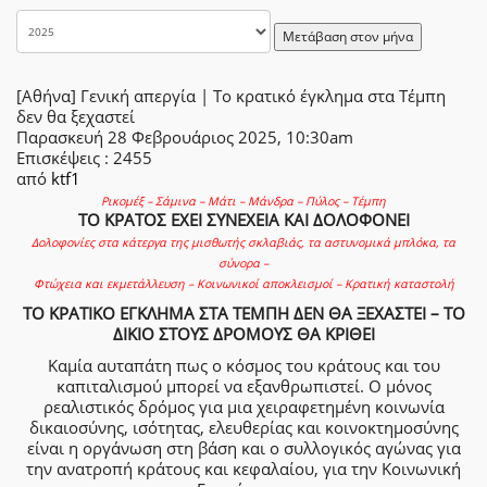
Μετάβαση στον μήνα
[Αθήνα] Γενική απεργία | Το κρατικό έγκλημα στα Τέμπη
δεν θα ξεχαστεί
Παρασκευή 28 Φεβρουάριος 2025, 10:30am
Επισκέψεις
: 2455
από
ktf1
Ρικομέξ – Σάμινα – Μάτι – Μάνδρα – Πύλος – Τέμπη
ΤΟ ΚΡΑΤΟΣ ΕΧΕΙ ΣΥΝΕΧΕΙΑ ΚΑΙ ΔΟΛΟΦΟΝΕΙ
Δολοφονίες στα κάτεργα της μισθωτής σκλαβιάς, τα αστυνομικά μπλόκα, τα
σύνορα –
Φτώχεια και εκμετάλλευση – Κοινωνικοί αποκλεισμοί – Κρατική καταστολή
ΤΟ ΚΡΑΤΙΚΟ ΕΓΚΛΗΜΑ ΣΤΑ ΤΕΜΠΗ ΔΕΝ ΘΑ ΞΕΧΑΣΤΕΙ – ΤΟ
ΔΙΚΙΟ ΣΤΟΥΣ ΔΡΟΜΟΥΣ ΘΑ ΚΡΙΘΕΙ
Καμία αυταπάτη πως ο κόσμος του κράτους και του
καπιταλισμού μπορεί να εξανθρωπιστεί. Ο μόνος
ρεαλιστικός δρόμος για μια χειραφετημένη κοινωνία
δικαιοσύνης, ισότητας, ελευθερίας και κοινοκτημοσύνης
είναι η οργάνωση στη βάση και ο συλλογικός αγώνας για
την ανατροπή κράτους και κεφαλαίου, για την Κοινωνική