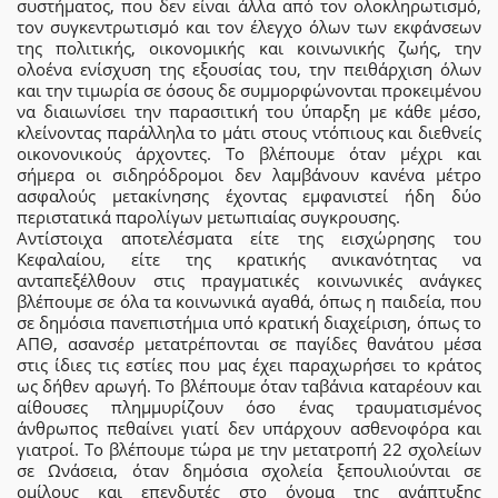
συστήματος, που δεν είναι άλλα από τον ολοκληρωτισμό,
τον συγκεντρωτισμό και τον έλεγχο όλων των εκφάνσεων
της πολιτικής, οικονομικής και κοινωνικής ζωής, την
ολοένα ενίσχυση της εξουσίας του, την πειθάρχιση όλων
και την τιμωρία σε όσους δε συμμορφώνονται προκειμένου
να διαιωνίσει την παρασιτική του ύπαρξη με κάθε μέσο,
κλείνοντας παράλληλα το μάτι στους ντόπιους και διεθνείς
οικονονικούς άρχοντες. Το βλέπουμε όταν μέχρι και
σήμερα οι σιδηρόδρομοι δεν λαμβάνουν κανένα μέτρο
ασφαλούς μετακίνησης έχοντας εμφανιστεί ήδη δύο
περιστατικά παρολίγων μετωπιαίας συγκρουσης.
Αντίστοιχα αποτελέσματα είτε της εισχώρησης του
Κεφαλαίου, είτε της κρατικής ανικανότητας να
ανταπεξέλθουν στις πραγματικές κοινωνικές ανάγκες
βλέπουμε σε όλα τα κοινωνικά αγαθά, όπως η παιδεία, που
σε δημόσια πανεπιστήμια υπό κρατική διαχείριση, όπως το
ΑΠΘ, ασανσέρ μετατρέπονται σε παγίδες θανάτου μέσα
στις ίδιες τις εστίες που μας έχει παραχωρήσει το κράτος
ως δήθεν αρωγή. Το βλέπουμε όταν ταβάνια καταρέουν και
αίθουσες πλημμυρίζουν όσο ένας τραυματισμένος
άνθρωπος πεθαίνει γιατί δεν υπάρχουν ασθενοφόρα και
γιατροί. Το βλέπουμε τώρα με την μετατροπή 22 σχολείων
σε Ωνάσεια, όταν δημόσια σχολεία ξεπουλιούνται σε
ομίλους και επενδυτές στο όνομα της ανάπτυξης