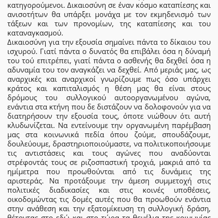
κατηγορούμενοι. Δικαιοσύνη σε έναν κόσμο καταπίεσης και
ανισοτήτων θα υπάρξει μονάχα με τον εκμηδενισμό των
τάξεων και των προνομίων, της καταπίεσης και του
καταναγκασμού.
Δικαιοσύνη για την εξουσία σημαίνει πάντα το δίκαιου του
ισχυρού. Γιατί πάντα ο δυνατός θα επιβάλει όσα η δύναμή
του τού επιτρέπει, γιατί πάντα ο ασθενής θα δεχθεί όσα η
αδυναμία του τον αναγκάζει να δεχθεί. Από μεριάς μας, ως
αναρχικές και αναρχικοί γνωρίζουμε πως όσο υπάρχει
κράτος και καπιταλισμός η θέση μας θα είναι στους
δρόμους του συλλογικού αυτοοργανωμένου αγώνα,
ενάντια στα κτήνη που δε διστάζουν να δολοφονούν για να
διατηρήσουν την εξουσία τους, όποτε νιώθουν ότι αυτή
κλυδωνίζεται. Να εντείνουμε την οργανωμένη παρέμβαση
μας στα κοινωνικά πεδία όπου ζούμε, σπουδάζουμε,
δουλεύουμε, δραστηριοποιούμαστε, να πολιτικοποιήσουμε
τις αντιστάσεις και τους αγώνες που αναδύονται
στρέφοντάς τους σε ριζοσπαστική τροχιά, μακριά από τα
ημίμετρα που προωθούνται από τις δυνάμεις της
αριστεράς. Να προτάξουμε την άμεση συμμετοχή στις
πολιτικές διαδικασίες και στις κοινές υποθέσεις,
οικοδομώντας τις δομές αυτές που θα προωθούν ενάντια
στην ανάθεση και την εξατομίκευση τη συλλογική δράση,
θέτοντας στο εδώ και στο τώρα τα θεμέλια της κοινωνίας