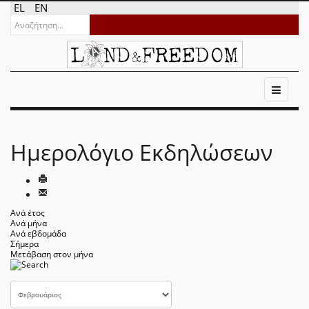
EL
EN
Ημερολόγιο Εκδηλώσεων
Ανά έτος
Ανά μήνα
Ανά εβδομάδα
Σήμερα
Μετάβαση στον μήνα