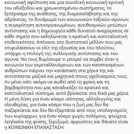
κοινωνική αφύπνιση και μια συνολική κοινωνική κριτική
του αδιέξοδου και χρεωκοπημένου συστήματος, το
ξεπέρασμα της ανάθεσης, της διαμεσολάβησης και της
αδράνειας, το δυνάμωμα των κοινωνικών-ταξικών αγώνων,
η συγκρότηση αυτοοργανωμένων, αντιθεσμικών μετώπων
αντίστασης και η δημιουργία κάθε δυνατού αναχώματος σε
κάθε σημείο που εκδηλώνεται η κρατική και καπιταλιστική
επιθετικότητα. Απέναντι στο δυστοπικό μέλλον που μας
επιφυλάσσουν οι ελίτ της εξουσίας και του πλούτου,
υπάρχει η επιλογή της συλλογικής αντίστασης και του
αγώνα. Να τους θυμίσουμε τι μπορεί να συμβεί όταν η
κοινωνία των εκμεταλλευόμενων και των καταπιεσμένων
ανθρώπων παίρνει την κατάσταση στα χέρια της και
αντιστέκεται μαζικά και μαχητικά στους σχεδιασμούς τους.
Αν μένει κάτι ακόμα να σωθεί από τη φρίκη και τη
βαρβαρότητα που μας καταδικάζει το κρατικό και
καπιταλιστικό σύστημα, αυτό βρίσκεται στα δικά μας χέρια.
Η μόνη λύση για έναν κόσμο ισότητας, αλληλεγγύης και
ελευθερίας, για έναν κόσμο που η ζωή μας δεν θα
παζαρεύεται και δεν θα εξαρτάται από τους υπολογισμούς
των κυρίαρχων, για έναν κόσμο χωρίς πολέμους, φτώχεια,
λεηλασία της φύσης, ξεριζωμό, αρρώστιες και θάνατο είναι
η ΚΟΙΝΩΝΙΚΗ ΕΠΑΝΑΣΤΑΣΗ.