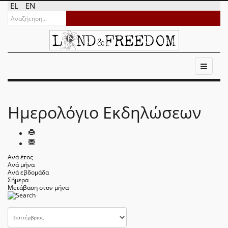
EL
EN
Ημερολόγιο Εκδηλώσεων
Ανά έτος
Ανά μήνα
Ανά εβδομάδα
Σήμερα
Μετάβαση στον μήνα