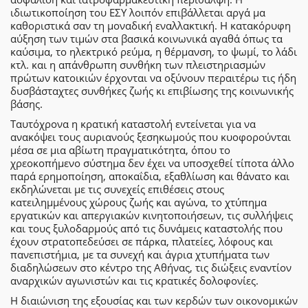
ιδιωτικοποίηση του ΕΣΥ λοιπόν επιβάλλεται αργά μα
καθοριστικά σαν τη μοναδική εναλλακτική. Η κατακόρυφη
αύξηση των τιμών στα βασικά κοινωνικά αγαθά όπως τα
καύσιμα, το ηλεκτρικό ρεύμα, η θέρμανση, το ψωμί, το λάδι
κτλ. και η απάνθρωπη συνθήκη των πλειστηριασμών
πρώτων κατοικιών έρχονται να οξύνουν περαιτέρω τις ήδη
δυσβάσταχτες συνθήκες ζωής κι επιβίωσης της κοινωνικής
βάσης.
Ταυτόχρονα η κρατική καταστολή εντείνεται για να
ανακόψει τους αυριανούς ξεσηκωμούς που κυοφορούνται
μέσα σε μια αβίωτη πραγματικότητα, όπου το
χρεοκοπήμενο σύστημα δεν έχει να υποσχεθεί τίποτα άλλο
παρά ερημοποίηση, αποκαΐδια, εξαθλίωση και θάνατο και
εκδηλώνεται με τις συνεχείς επιθέσεις στους
κατειλημμένους χώρους ζωής και αγώνα, το χτύπημα
εργατικών και απεργιακών κινητοποιήσεων, τις συλλήψεις
και τους ξυλοδαρμούς από τις δυνάμεις καταστολής που
έχουν στρατοπεδεύσει σε πάρκα, πλατείες, λόφους και
πανεπιστήμια, με τα συνεχή και άγρια χτυπήματα των
διαδηλώσεων στο κέντρο της Αθήνας, τις διώξεις εναντίον
αναρχικών αγωνιστών και τις κρατικές δολοφονίες.
Η διαιώνιση της εξουσίας και των κερδών των οικονομικών