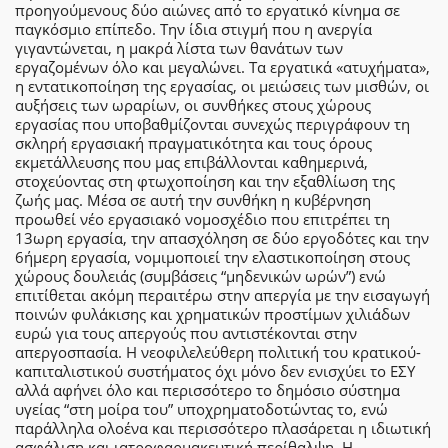
προηγούμενους δύο αιώνες από το εργατικό κίνημα σε
παγκόσμιο επίπεδο. Την ίδια στιγμή που η ανεργία
γιγαντώνεται, η μακρά λίστα των θανάτων των
εργαζομένων όλο και μεγαλώνει. Τα εργατικά «ατυχήματα»,
η εντατικοποίηση της εργασίας, οι μειώσεις των μισθών, οι
αυξήσεις των ωραρίων, οι συνθήκες στους χώρους
εργασίας που υποβαθμίζονται συνεχώς περιγράφουν τη
σκληρή εργασιακή πραγματικότητα και τους όρους
εκμετάλλευσης που μας επιβάλλονται καθημερινά,
στοχεύοντας στη φτωχοποίηση και την εξαθλίωση της
ζωής μας. Μέσα σε αυτή την συνθήκη η κυβέρνηση
προωθεί νέο εργασιακό νομοσχέδιο που επιτρέπει τη
13ωρη εργασία, την απασχόληση σε δύο εργοδότες και την
6ήμερη εργασία, νομιμοποιεί την ελαστικοποίηση στους
χώρους δουλειάς (συμβάσεις “μηδενικών ωρών”) ενώ
επιτίθεται ακόμη περαιτέρω στην απεργία με την εισαγωγή
ποινών φυλάκισης και χρηματικών προστίμων χιλιάδων
ευρώ για τους απεργούς που αντιστέκονται στην
απεργοσπασία. Η νεοφιλελεύθερη πολιτική του κρατικού-
καπιταλιστικού συστήματος όχι μόνο δεν ενισχύει το ΕΣΥ
αλλά αφήνει όλο και περισσότερο το δημόσιο σύστημα
υγείας “στη μοίρα του” υποχρηματοδοτώντας το, ενώ
παράλληλα ολοένα και περισσότερο πλασάρεται η ιδιωτική
ασφάλιση και ιατροφαρμακευτική περίθαλψη. Η