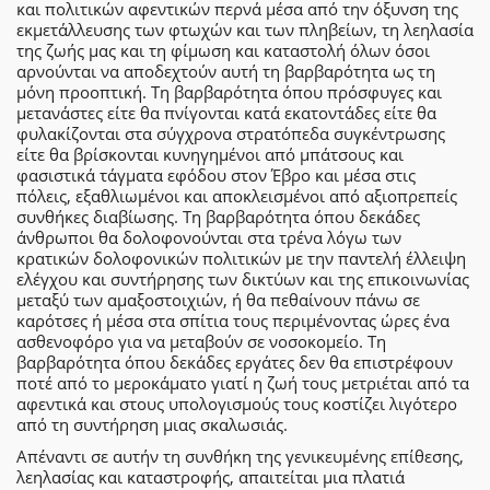
και πολιτικών αφεντικών περνά μέσα από την όξυνση της
εκμετάλλευσης των φτωχών και των πληβείων, τη λεηλασία
της ζωής μας και τη φίμωση και καταστολή όλων όσοι
αρνούνται να αποδεχτούν αυτή τη βαρβαρότητα ως τη
μόνη προοπτική. Τη βαρβαρότητα όπου πρόσφυγες και
μετανάστες είτε θα πνίγονται κατά εκατοντάδες είτε θα
φυλακίζονται στα σύγχρονα στρατόπεδα συγκέντρωσης
είτε θα βρίσκονται κυνηγημένοι από μπάτσους και
φασιστικά τάγματα εφόδου στον Έβρο και μέσα στις
πόλεις, εξαθλιωμένοι και αποκλεισμένοι από αξιοπρεπείς
συνθήκες διαβίωσης. Τη βαρβαρότητα όπου δεκάδες
άνθρωποι θα δολοφονούνται στα τρένα λόγω των
κρατικών δολοφονικών πολιτικών με την παντελή έλλειψη
ελέγχου και συντήρησης των δικτύων και της επικοινωνίας
μεταξύ των αμαξοστοιχιών, ή θα πεθαίνουν πάνω σε
καρότσες ή μέσα στα σπίτια τους περιμένοντας ώρες ένα
ασθενοφόρο για να μεταβούν σε νοσοκομείο. Τη
βαρβαρότητα όπου δεκάδες εργάτες δεν θα επιστρέφουν
ποτέ από το μεροκάματο γιατί η ζωή τους μετριέται από τα
αφεντικά και στους υπολογισμούς τους κοστίζει λιγότερο
από τη συντήρηση μιας σκαλωσιάς.
Απέναντι σε αυτήν τη συνθήκη της γενικευμένης επίθεσης,
λεηλασίας και καταστροφής, απαιτείται μια πλατιά