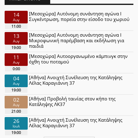
[Μεσοχώρα] Αυτόνομη συνάντηση αγώνα Ι
14
Συγκέντρωση, πορεία στην είσοδο του χωριού
Αυγ
11:00
[Μεσοχώρα] Αυτόνομη συνάντηση αγώνα Ι
13
Μικροφωνική παρέμβαση και εκδήλωση για
Αυγ
παιδιά
19:00
[Μεσοχώρα] Αυτοοργανωμένο κάμπινγκ στην
11
όχθη του ποταμού
Αυγ
0:00
[Αθήνα] Ανοιχτή Συνέλευση της Κατάληψης
04
Λέλας Καραγιάννη 37
Αυγ
19:00
[Αθήνα] Προβολή ταινίας στον κήπο της
02
Κατάληψης ΛΚ37
Αυγ
21:00
[Αθήνα] Ανοιχτή Συνέλευση της Κατάληψης
26
Λέλας Καραγιάννη 37
Ιουλ
19:00