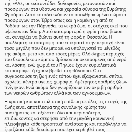
της ΕΛΑΣ, οι εκατοντάδες δολοφονίες μεταναστών και
προσφύγων στα υδάτινα και χερσαία σύνορα της Ευρώπης
Φρούριο. Αυτό καταδεικνύουν τα απανθρακωμένα σώματα
προσφύγων στον Έβρο οπως και η καμένη γη από τη
Ροδόπη ως την Πάρνηθα, τα νεκρά ζώα, οι στάχτες εκεί που
υψώνονταν δάση. Αυτό καταμαρτυρά η φρίκη που βίωσε
και συνεχίζει να βιώνει αυτή τη φορά η Θεσσαλία. Η
ασύλληπτη καταστροφή που επικρατεί στην περιοχή είναι
τόσο μεγάλη που δεν μπορεί να υπολογιστεί το μέγεθός
της ακόμα, μετά και από τόσες μέρες. Ολόκληρες περιοχές
του θεσσαλικού κάμπου βρίσκονται σκεπασμένες από νερό
και λάσπη, ενώ χωριά του Πηλίου έχουν κυριολεκτικά
καταστραφεί ή έχουν βρεθεί στη θάλασσα. Ο,τι
συγκροτούσε τη ζωή ενός τόπου έχει εξαφανιστεί, σπίτια,
σχολεία, κέντρα υγείας, χωράφια. Αμέτρητος αριθμός ζώων
πνίγηκαν. Ενώ ακόμα δεν γνωρίζουμε τον ακριβή αριθμό
των νεκρών ανθρώπων αλλά και των αγνοουμένων.
Η κρατική και καπιταλιστική επίθεση σε όλες τις πτυχές της
ζωής ειναι αποτέλεσμα της συνολικής κρίσης του
συστήματος και οξύνεται όλο και περισσότερο,
επιδιώκοντας να στερήσει από την μεγάλη κοινωνική
πλειοψηφία κάθε προοπτική αντίστασης και παράλληλα να
ξεριζώσει κάθε δικαίωμα που έχει κερδηθεί τους