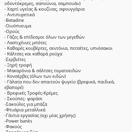
οδοντόκρεμες, σαπούνια, σαμπουάν)
- Χαρτί υγείας & κουζίνας, σφουγγάρια
- Αντιπυρετικά
-Betadine
-Οινόπνευμα
-Ορούς
- Γάζες & επίδεσμοι όλων των μεγεθών
- Λαστιχένιες μπότες
- Καθαρές κουβέρτες, σεντόνια, πετσέτες, υπνόσακοι
- Κάλτσες και καθαρά ρούχα
-Σερβιέτες
- Ξηρή τροφή
- Μακαρόνια & σάλτσες τοματοειδών
- Κονσέρβες (όλων των ειδών)
- Γάλατα που δεν απαιτούν ψυγείο (βρεφικά, παιδικά,
εβαπορέ)
- Βρεφικές Τροφές-Κρέμες
- Σκούπες- φαράσι
-Σακούλες για μπάζα
-Φτυάρια μεταλλικά
-Γάντια εργασίας (οχι μίας χρήσης)
-Power banks
-Φακούς