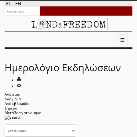
EL
EN
Ημερολόγιο Εκδηλώσεων
Ανά έτος
Ανά μήνα
Ανά εβδομάδα
Σήμερα
Μετάβαση στον μήνα