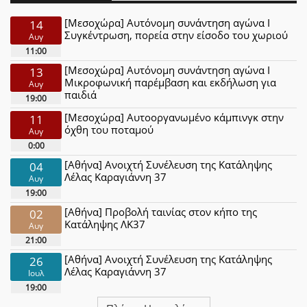
[Μεσοχώρα] Αυτόνομη συνάντηση αγώνα Ι
14
Συγκέντρωση, πορεία στην είσοδο του χωριού
Αυγ
11:00
[Μεσοχώρα] Αυτόνομη συνάντηση αγώνα Ι
13
Μικροφωνική παρέμβαση και εκδήλωση για
Αυγ
παιδιά
19:00
[Μεσοχώρα] Αυτοοργανωμένο κάμπινγκ στην
11
όχθη του ποταμού
Αυγ
0:00
[Αθήνα] Ανοιχτή Συνέλευση της Κατάληψης
04
Λέλας Καραγιάννη 37
Αυγ
19:00
[Αθήνα] Προβολή ταινίας στον κήπο της
02
Κατάληψης ΛΚ37
Αυγ
21:00
[Αθήνα] Ανοιχτή Συνέλευση της Κατάληψης
26
Λέλας Καραγιάννη 37
Ιουλ
19:00