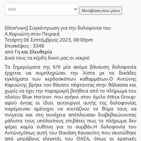
Μετάβαση στον μήνα
[Θεσ/νικη] Συγκέντρωση για την δολοφονία του
Α.Καρυώτη στον Πειραιά
Τετάρτη 06 Σεπτέμβριος 2023, 08:00pm
Επισκέψεις
: 3348
από
Γη και Ελευθερία
Δικά τους τα κέρδη δικοί μας οι νεκροί
Τα ξημερώματα της 6/9 μία ακόμα βάναυση δολοφονία
έρχεται να συμπληρώσει την λίστα με τα δεκάδες
εγκλήματα των κερδοσκόπων καθαρμάτων.Ο Αντώνης
Καρυώτης βρήκε τον θάνατο πέφτοντας στην θάλασσα και
χωρίς να έχει την παραμικρή βοήθεια από το πλήρωμα του
πλοίου Blue Horizon- που ανήκει στον όμιλο Attica Group-
αφού όντας οι ίδιοι αυτουργοί αυτής της δολοφονίας
παρέμειναν αμέτοχοι να κοιτάζουν το θύμα τους να
πνίγεται και στη συνέχεια απέπλευσαν διαβεβαιώνοντας
μάλιστα τους υπόλοιπους επιβάτες πως το πλήρωμα δεν
φέρει καμία ευθύνη για το συμβάν.Η δολοφονία του
Αντώνη,όπως αυτή του Θανάση Καναούτη που σκοτώθηκε
από μπράβους ελεγκτές του ΟΑΣΑ, όπως οι κρατικές