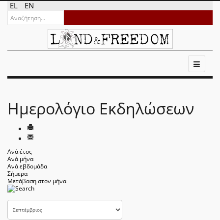
EL
EN
Ημερολόγιο Εκδηλώσεων
Ανά έτος
Ανά μήνα
Ανά εβδομάδα
Σήμερα
Μετάβαση στον μήνα