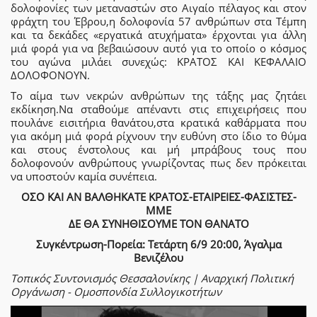
δολοφονίες των μεταναστών στο Αιγαίο πέλαγος και στον
φράχτη του Έβρου,η δολοφονία 57 ανθρώπων στα Τέμπη
και τα δεκάδες «εργατικά ατυχήματα» έρχονται για άλλη
μιά φορά για να βεβαιώσουν αυτό για το οποίο ο κόσμος
του αγώνα μιλάει συνεχώς: ΚΡΑΤΟΣ ΚΑΙ ΚΕΦΑΛΑΙΟ
ΔΟΛΟΦΟΝΟΥΝ.
Το αίμα των νεκρών ανθρώπων της τάξης μας ζητάει
εκδίκηση.Να σταθούμε απέναντι στις επιχειρήσεις που
πουλάνε εισιτήρια θανάτου,στα κρατικά καθάρματα που
για ακόμη μιά φορά ρίχνουν την ευθύνη στο ίδιο το θύμα
και στους ένστολους και μή μπράβους τους που
δολοφονούν ανθρώπους γνωρίζοντας πως δεν πρόκειται
να υποστούν καμία συνέπεια.
ΟΣΟ ΚΑΙ ΑΝ ΒΑΛΘΗΚΑΤΕ ΚΡΑΤΟΣ-ΕΤΑΙΡΕΙΕΣ-ΦΑΣΙΣΤΕΣ-
ΜΜΕ
ΔΕ ΘΑ ΣΥΝΗΘΙΣΟΥΜΕ ΤΟΝ ΘΑΝΑΤΟ
Συγκέντρωση-Πορεία: Τετάρτη 6/9 20:00, Άγαλμα
Βενιζέλου
Τοπικός Συντονισμός Θεσσαλονίκης | Αναρχική Πολιτική
Οργάνωση - Ομοσπονδία Συλλογικοτήτων