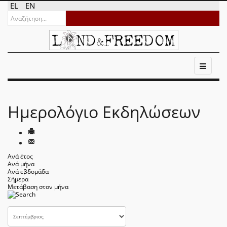
EL
EN
Ημερολόγιο Εκδηλώσεων
Ανά έτος
Ανά μήνα
Ανά εβδομάδα
Σήμερα
Μετάβαση στον μήνα