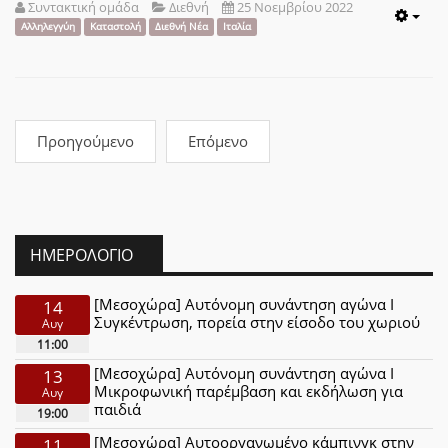
Συντακτική ομάδα
Διεθνή
25 Νοεμβρίου 2022
Emp
Αλληλεγγύη
Καταστολή
Διεθνή Νέα
Ιταλία
Προηγούμενο
Επόμενο
ΗΜΕΡΟΛΌΓΙΟ
[Μεσοχώρα] Αυτόνομη συνάντηση αγώνα Ι
14
Συγκέντρωση, πορεία στην είσοδο του χωριού
Αυγ
11:00
[Μεσοχώρα] Αυτόνομη συνάντηση αγώνα Ι
13
Μικροφωνική παρέμβαση και εκδήλωση για
Αυγ
παιδιά
19:00
[Μεσοχώρα] Αυτοοργανωμένο κάμπινγκ στην
11