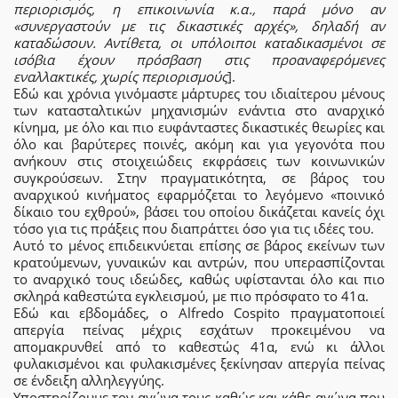
περιορισμός, η επικοινωνία κ.α., παρά μόνο αν
«συνεργαστούν με τις δικαστικές αρχές», δηλαδή αν
καταδώσουν. Αντίθετα, οι υπόλοιποι καταδικασμένοι σε
ισόβια έχουν πρόσβαση στις προαναφερόμενες
εναλλακτικές, χωρίς περιορισμούς
].
Εδώ και χρόνια γινόμαστε μάρτυρες του ιδιαίτερου μένους
των κατασταλτικών μηχανισμών ενάντια στο αναρχικό
κίνημα, με όλο και πιο ευφάνταστες δικαστικές θεωρίες και
όλο και βαρύτερες ποινές, ακόμη και για γεγονότα που
ανήκουν στις στοιχειώδεις εκφράσεις των κοινωνικών
συγκρούσεων. Στην πραγματικότητα, σε βάρος του
αναρχικού κινήματος εφαρμόζεται το λεγόμενο «ποινικό
δίκαιο του εχθρού», βάσει του οποίου δικάζεται κανείς όχι
τόσο για τις πράξεις που διαπράττει όσο για τις ιδέες του.
Αυτό το μένος επιδεικνύεται επίσης σε βάρος εκείνων των
κρατούμενων, γυναικών και αντρών, που υπερασπίζονται
το αναρχικό τους ιδεώδες, καθώς υφίστανται όλο και πιο
σκληρά καθεστώτα εγκλεισμού, με πιο πρόσφατο το 41α.
Εδώ και εβδομάδες, ο Alfredo Cospito πραγματοποιεί
απεργία πείνας μέχρις εσχάτων προκειμένου να
απομακρυνθεί από το καθεστώς 41α, ενώ κι άλλοι
φυλακισμένοι και φυλακισμένες ξεκίνησαν απεργία πείνας
σε ένδειξη αλληλεγγύης.
Υποστηρίζουμε τον αγώνα τους καθώς και κάθε αγώνα που