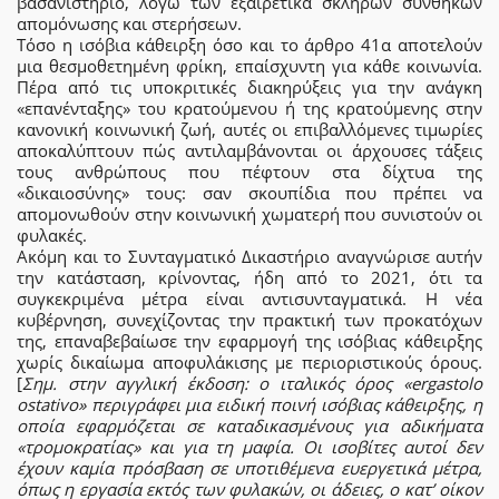
βασανιστήριο, λόγω των εξαιρετικά σκληρών συνθηκών
απομόνωσης και στερήσεων.
Τόσο η ισόβια κάθειρξη όσο και το άρθρο 41α αποτελούν
μια θεσμοθετημένη φρίκη, επαίσχυντη για κάθε κοινωνία.
Πέρα από τις υποκριτικές διακηρύξεις για την ανάγκη
«επανένταξης» του κρατούμενου ή της κρατούμενης στην
κανονική κοινωνική ζωή, αυτές οι επιβαλλόμενες τιμωρίες
αποκαλύπτουν πώς αντιλαμβάνονται οι άρχουσες τάξεις
τους ανθρώπους που πέφτουν στα δίχτυα της
«δικαιοσύνης» τους: σαν σκουπίδια που πρέπει να
απομονωθούν στην κοινωνική χωματερή που συνιστούν οι
φυλακές.
Ακόμη και το Συνταγματικό Δικαστήριο αναγνώρισε αυτήν
την κατάσταση, κρίνοντας, ήδη από το 2021, ότι τα
συγκεκριμένα μέτρα είναι αντισυνταγματικά. Η νέα
κυβέρνηση, συνεχίζοντας την πρακτική των προκατόχων
της, επαναβεβαίωσε την εφαρμογή της ισόβιας κάθειρξης
χωρίς δικαίωμα αποφυλάκισης με περιοριστικούς όρους.
[
Σημ. στην αγγλική έκδοση: ο ιταλικός όρος «ergastolo
ostativo» περιγράφει μια ειδική ποινή ισόβιας κάθειρξης, η
οποία εφαρμόζεται σε καταδικασμένους για αδικήματα
«τρομοκρατίας» και για τη μαφία. Οι ισοβίτες αυτοί δεν
έχουν καμία πρόσβαση σε υποτιθέμενα ευεργετικά μέτρα,
όπως η εργασία εκτός των φυλακών, οι άδειες, ο κατ’ οίκον