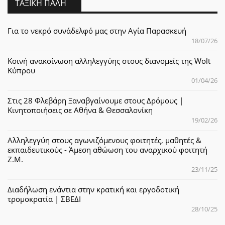
ΤΑΞΙΚΉ ΠΆΛΗ
Για το νεκρό συνάδελφό μας στην Αγία Παρασκευή
18/07/26
Κοινή ανακοίνωση αλληλεγγύης στους διανομείς της Wolt
Κύπρου
01/04/26
Στις 28 Φλεβάρη Ξαναβγαίνουμε στους Δρόμους |
Κινητοποιήσεις σε Αθήνα & Θεσσαλονίκη
19/02/26
Αλληλεγγύη στους αγωνιζόμενους φοιτητές, μαθητές &
εκπαιδευτικούς - Άμεση αθώωση του αναρχικού φοιτητή
Ζ.Μ.
23/11/25
Διαδήλωση ενάντια στην κρατική και εργοδοτική
τρομοκρατία | ΣΒΕΔΙ
28/10/25