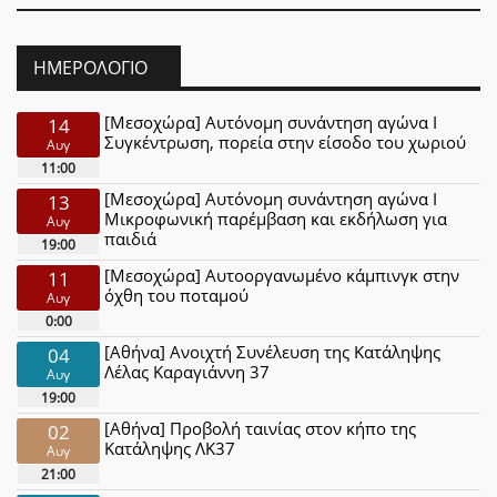
ΗΜΕΡΟΛΌΓΙΟ
[Μεσοχώρα] Αυτόνομη συνάντηση αγώνα Ι
14
Συγκέντρωση, πορεία στην είσοδο του χωριού
Αυγ
11:00
[Μεσοχώρα] Αυτόνομη συνάντηση αγώνα Ι
13
Μικροφωνική παρέμβαση και εκδήλωση για
Αυγ
παιδιά
19:00
[Μεσοχώρα] Αυτοοργανωμένο κάμπινγκ στην
11
όχθη του ποταμού
Αυγ
0:00
[Αθήνα] Ανοιχτή Συνέλευση της Κατάληψης
04
Λέλας Καραγιάννη 37
Αυγ
19:00
[Αθήνα] Προβολή ταινίας στον κήπο της
02
Κατάληψης ΛΚ37
Αυγ
21:00